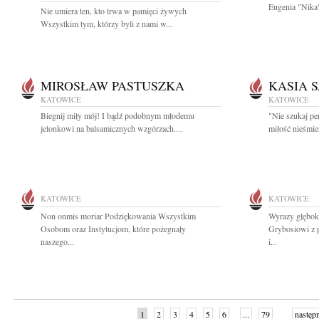
Eugenia "Nika"
Nie umiera ten, kto trwa w pamięci żywych
Wszystkim tym, którzy byli z nami w...
MIROSŁAW PASTUSZKA
KASIA 
KATOWICE
KATOWICE
Biegnij miły mój! I bądź podobnym młodemu
"Nie szukaj per
jelonkowi na balsamicznych wzgórzach....
miłość nieśmie
KATOWICE
KATOWICE
Non onmis moriar Podziękowania Wszystkim
Wyrazy głębok
Osobom oraz Instytucjom, które pożegnały
Grybosiowi z 
naszego...
i...
1
2
3
4
5
6
...
79
następ