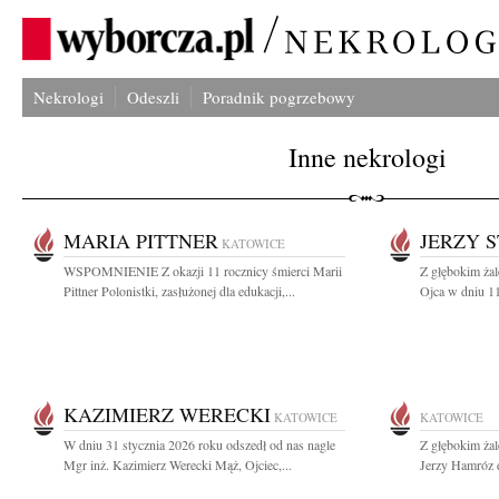
Nekrologi
Odeszli
Poradnik pogrzebowy
Inne nekrologi
MARIA PITTNER
JERZY 
KATOWICE
WSPOMNIENIE Z okazji 11 rocznicy śmierci Marii
Z głębokim ża
Pittner Polonistki, zasłużonej dla edukacji,...
Ojca w dniu 11
KAZIMIERZ WERECKI
KATOWICE
KATOWICE
W dniu 31 stycznia 2026 roku odszedł od nas nagle
Z głębokim ża
Mgr inż. Kazimierz Werecki Mąż, Ojciec,...
Jerzy Hamróz d