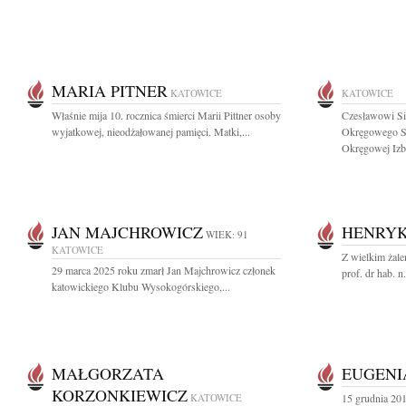
MARIA PITNER
KATOWICE
KATOWICE
Właśnie mija 10. rocznica śmierci Marii Pittner osoby
Czesławowi Si
wyjatkowej, nieodżałowanej pamięci. Matki,...
Okręgowego Są
Okręgowej Izby
JAN MAJCHROWICZ
HENRYK
WIEK: 91
KATOWICE
Z wielkim żale
29 marca 2025 roku zmarł Jan Majchrowicz członek
prof. dr hab. 
katowickiego Klubu Wysokogórskiego,...
MAŁGORZATA
EUGENI
KORZONKIEWICZ
KATOWICE
15 grudnia 20