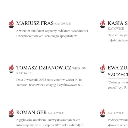
MARIUSZ FRAS
KASIA 
KATOWICE
KATOWICE
Z wielkim smutkiem żegnamy redaktora Wiadomości
"Nie szukaj per
Ubezpieczeniowych, cenionego specjalistę w...
miłość nieśmie
TOMASZ DZIANOWICZ
EWA ŻU
WIEK: 90
KATOWICE
SZCZE
Dnia 9 września 2025 roku zmarł w wieku 90 lat
"Zobaczymy się
Tomasz Dzianowicz Pedagog i wychowawca w...
eonie?" cyt. R
ROMAN GER
KATOWICE
KATOWICE
Z głębokim smutkiem i niewysłowionym żalem
Podziękowania
informujemy, że 20 sierpnia 2025 roku odszedł Śp....
słowami otuchy 