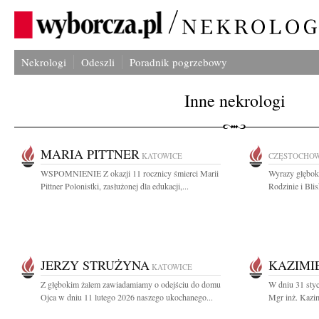
Nekrologi
Odeszli
Poradnik pogrzebowy
Inne nekrologi
MARIA PITTNER
KATOWICE
CZĘSTOCHO
WSPOMNIENIE Z okazji 11 rocznicy śmierci Marii
Wyrazy głębok
Pittner Polonistki, zasłużonej dla edukacji,...
Rodzinie i Bli
JERZY STRUŻYNA
KAZIMI
KATOWICE
Z głębokim żalem zawiadamiamy o odejściu do domu
W dniu 31 styc
Ojca w dniu 11 lutego 2026 naszego ukochanego...
Mgr inż. Kazim