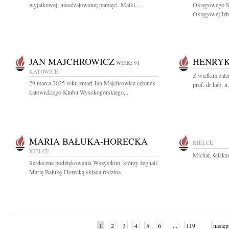
wyjatkowej, nieodżałowanej pamięci. Matki,...
Okręgowego Są
Okręgowej Izby
JAN MAJCHROWICZ
HENRYK
WIEK: 91
KATOWICE
Z wielkim żale
29 marca 2025 roku zmarł Jan Majchrowicz członek
prof. dr hab. 
katowickiego Klubu Wysokogórskiego,...
MARIA BAŁUKA-HORECKA
KIELCE
KIELCE
Michał, ścisk
Serdeczne podziękowania Wszystkim, którzy żegnali
Marię Bałukę-Horecką składa rodzina
1
2
3
4
5
6
...
119
następ