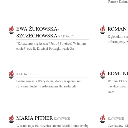
Tomasz Dziano
EWA ŻUKOWSKA-
ROMAN
SZCZECHOWSKA
KATOWICE
Z głębokim sm
informujemy, ż
"Zobaczymy się jeszcze? Jutro? Pojutrze? W innym
eonie?" cyt. R. Kryński Podziękowanie Za...
EDMUND
KATOWICE
Podziękowania Wszystkim, którzy wspierali nas
W dniu 13 lipc
słowami otuchy i serdeczną myślą, nadesłali...
bazylice kate
lecie...
MARIA PITNER
KATOWICE
KATOWICE
Właśnie mija 10. rocznica śmierci Marii Pittner osoby
Czesławowi Si