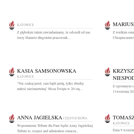
MARIUS
KATOWICE
Z głębokim żalem zawiadamiamy, że odszedł od nas
Z wielkim smu
Jerzy Hamróz długoletni pracownik...
Ubezpieczeniow
KASIA SAMSONOWSKA
KRZYSZ
KATOWICE
NIESPO
"Nie szukaj pereł, sam bądź perłą, tylko zbuduj
Z ogromnym sm
miłość nieśmiertelną" Msza Święta w 20-stą...
11września 202
ANNA JAGIELSKA
TOMASZ
CZĘSTOCHOWA
KATOWICE
Wspomnienie Tribute dla Pani Sędzi Anny Jagielskiej
Dnia 9 wrześni
Tribute to, respect and admiration oznacza...