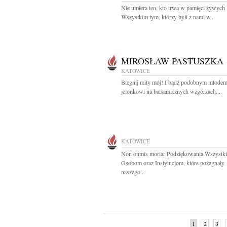
Nie umiera ten, kto trwa w pamięci żywych
Wszystkim tym, którzy byli z nami w...
MIROSŁAW PASTUSZKA
KATOWICE
Biegnij miły mój! I bądź podobnym młode
jelonkowi na balsamicznych wzgórzach....
KATOWICE
Non onmis moriar Podziękowania Wszystk
Osobom oraz Instytucjom, które pożegnały
naszego...
1
2
3