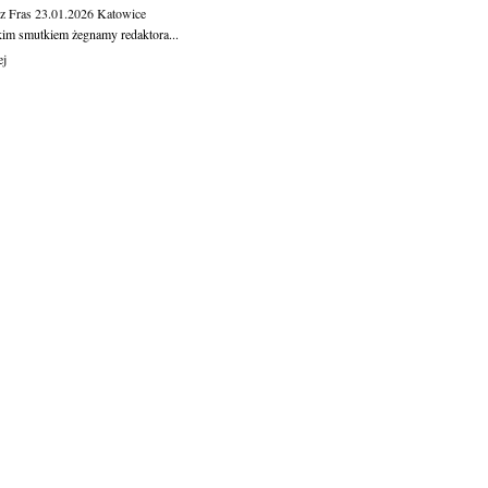
z Fras
23.01.2026
Katowice
kim smutkiem żegnamy redaktora...
ej