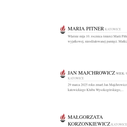
MARIA PITNER
KATOWICE
Właśnie mija 10. rocznica śmierci Marii Pit
wyjatkowej, nieodżałowanej pamięci. Matki,
JAN MAJCHROWICZ
WIEK: 
KATOWICE
29 marca 2025 roku zmarł Jan Majchrowicz
katowickiego Klubu Wysokogórskiego,...
MAŁGORZATA
KORZONKIEWICZ
KATOWIC