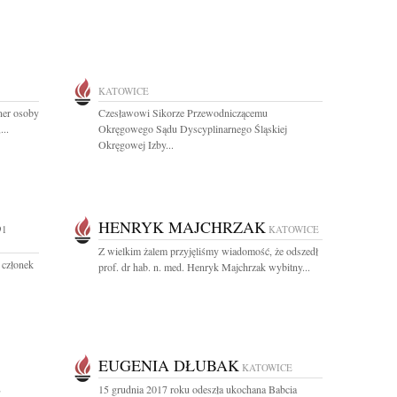
KATOWICE
tner osoby
Czesławowi Sikorze Przewodniczącemu
...
Okręgowego Sądu Dyscyplinarnego Śląskiej
Okręgowej Izby...
HENRYK MAJCHRZAK
91
KATOWICE
Z wielkim żalem przyjęliśmy wiadomość, że odszedł
 członek
prof. dr hab. n. med. Henryk Majchrzak wybitny...
EUGENIA DŁUBAK
KATOWICE
E
15 grudnia 2017 roku odeszła ukochana Babcia