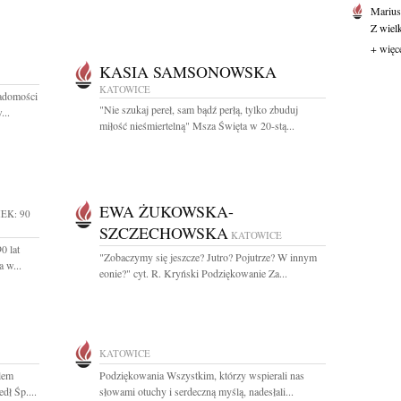
Marius
Z wiel
+ więc
KASIA SAMSONOWSKA
KATOWICE
adomości
"Nie szukaj pereł, sam bądź perłą, tylko zbuduj
...
miłość nieśmiertelną" Msza Święta w 20-stą...
EWA ŻUKOWSKA-
EK: 90
SZCZECHOWSKA
KATOWICE
0 lat
"Zobaczymy się jeszcze? Jutro? Pojutrze? W innym
 w...
eonie?" cyt. R. Kryński Podziękowanie Za...
KATOWICE
lem
Podziękowania Wszystkim, którzy wspierali nas
dł Śp....
słowami otuchy i serdeczną myślą, nadesłali...