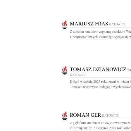
MARIUSZ FRAS
KATOWICE
Z wielkim smutkiem żegnamy redaktora Wi
Ubezpieczeniowych, cenionego specjalistę w
TOMASZ DZIANOWICZ
WI
KATOWICE
Dnia 9 września 2025 roku zmarł w wieku 9
Tomasz Dzianowicz Pedagog i wychowawca
ROMAN GER
KATOWICE
Z głębokim smutkiem i niewysłowionym ża
informujemy, że 20 sierpnia 2025 roku odsze