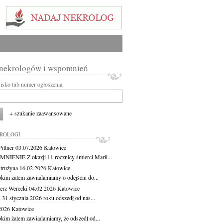
 nekrologów i wspomnień
wisko lub numer ogłoszenia:
+ szukanie zaawansowane
KROLOGI
ittner
03.07.2026
Katowice
IENIE Z okazji 11 rocznicy śmierci Marii...
Strużyna
16.02.2026
Katowice
okim żalem zawiadamiamy o odejściu do...
erz Werecki
04.02.2026
Katowice
 31 stycznia 2026 roku odszedł od nas...
.2026
Katowice
okim żalem zawiadamiamy, że odszedł od...