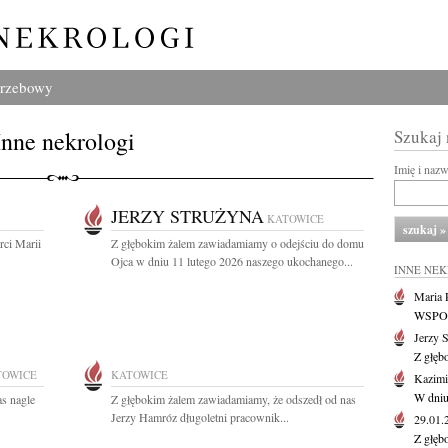
grzebowy
Inne nekrologi
Szukaj
Imię i naz
JERZY STRUŻYNA
KATOWICE
ci Marii
Z głębokim żalem zawiadamiamy o odejściu do domu
Ojca w dniu 11 lutego 2026 naszego ukochanego...
INNE NE
Maria P
WSPOMN
Jerzy 
Z głęb
TOWICE
KATOWICE
Kazimi
W dniu
as nagle
Z głębokim żalem zawiadamiamy, że odszedł od nas
Jerzy Hamróz długoletni pracownik...
29.01
Z głęb