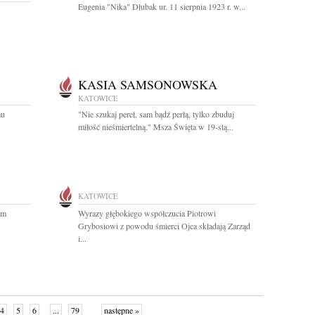
Eugenia "Nika" Dłubak ur. 11 sierpnia 1923 r. w...
KASIA SAMSONOWSKA
KATOWICE
mu
"Nie szukaj pereł, sam bądź perłą, tylko zbuduj
miłość nieśmiertelną." Msza Święta w 19-stą...
KATOWICE
im
Wyrazy głębokiego współczucia Piotrowi
Grybosiowi z powodu śmierci Ojca składają Zarząd
i...
4
5
6
...
79
następne »