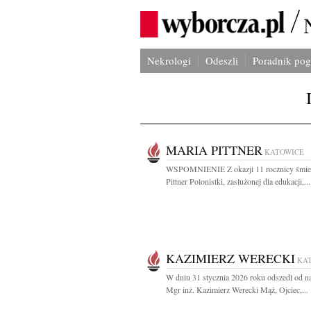
Nekrologi
Odeszli
Poradnik po
MARIA PITTNER
KATOWICE
WSPOMNIENIE Z okazji 11 rocznicy śmier
Pittner Polonistki, zasłużonej dla edukacji,...
KAZIMIERZ WERECKI
KA
W dniu 31 stycznia 2026 roku odszedł od n
Mgr inż. Kazimierz Werecki Mąż, Ojciec,...