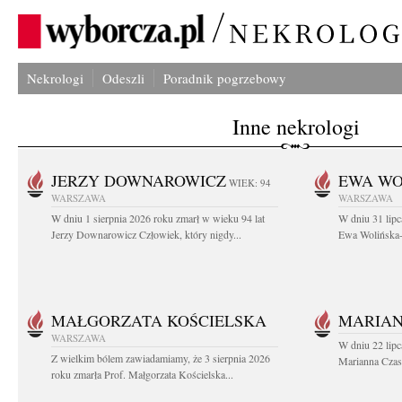
Nekrologi
Odeszli
Poradnik pogrzebowy
Inne nekrologi
JERZY DOWNAROWICZ
EWA WO
WIEK: 94
WARSZAWA
WARSZAWA
W dniu 1 sierpnia 2026 roku zmarł w wieku 94 lat
W dniu 31 lipc
Jerzy Downarowicz Człowiek, który nigdy...
Ewa Wolińska-W
MAŁGORZATA KOŚCIELSKA
MARIAN
WARSZAWA
W dniu 22 lipc
Z wielkim bólem zawiadamiamy, że 3 sierpnia 2026
Marianna Czas
roku zmarła Prof. Małgorzata Kościelska...