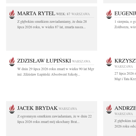
MARTA RYTEL
EUGENI
WIEK: 87
WARSZAWA
Z głębokim smutkiem zawiadamiamy, że dnia 28
1 sierpnia, o g
lipca 2026 roku, w wieku 87 lat, zmarła nasza...
Żoliborzu, wśró
ZDZISŁAW ŁUPIŃSKI
KRZYSZ
WARSZAWA
WARSZAWA
W dniu 29 lipca 2026 roku zmarł w wieku 90 lat Mgr
27 lipca 2026 
inż. Zdzisław Łupiński Absolwent Szkoły...
Mąż i Tata Krz
JACEK BRYDAK
ANDRZE
WARSZAWA
WARSZAWA
Z ogromnym smutkiem zawiadamiam, że w dniu 22
Z głębokim żal
lipca 2026 roku zmarł mój ukochany Brat...
2026 roku odsz