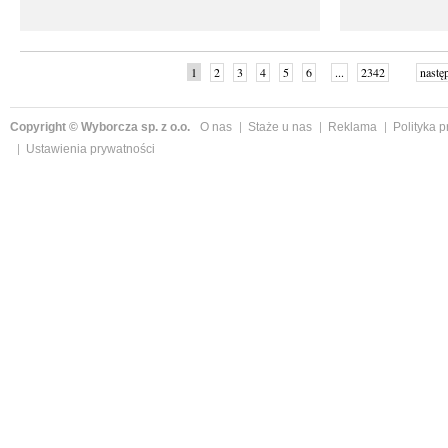
1
2
3
4
5
6
...
2342
nastę
Copyright © Wyborcza sp. z o.o.
O nas
Staże u nas
Reklama
Polityka 
Ustawienia prywatności