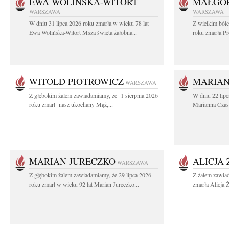
EWA WOLIŃSKA-WITORT
MAŁGOR
WARSZAWA
WARSZAWA
W dniu 31 lipca 2026 roku zmarła w wieku 78 lat
Z wielkim ból
Ewa Wolińska-Witort Msza święta żałobna...
roku zmarła Pr
WITOLD PIOTROWICZ
MARIAN
WARSZAWA
Z głębokim żalem zawiadamiamy, że 1 sierpnia 2026
W dniu 22 lipc
roku zmarł nasz ukochany Mąż,...
Marianna Czas
MARIAN JURECZKO
ALICJA
WARSZAWA
Z głębokim żalem zawiadamiamy, że 29 lipca 2026
Z żalem zawia
roku zmarł w wieku 92 lat Marian Jureczko...
zmarła Alicja 