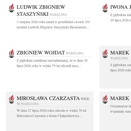
LUDWIK ZBIGNIEW
IWONA 
STASZYŃSKI
WARSZAWA
Z głębokim ża
29 lipca 2026 r
3 sierpnia 2026 roku zmarł w przeddzień swoich 103
urodzin Ludwik Zbigniew Staszyński Ekonomista...
ZBIGNIEW WOJDAT
MAREK 
WARSZAWA
WARSZAWA
Z głębokim smutkiem zawiadamiamy, że w dniu 30
Z głębokim sm
lipca 2026 roku w wieku 79 lat odszedł nasz...
lipca 2026 rok
MIROSŁAWA CZARZASTA
MAREK 
WIEK:
76
WARSZAWA
Osiemnaście l
W dniu 27 lipca 2026 roku odeszła w wieku 76 lat
wspaniały nauc
Mirosława Czarzasta z domu Chałaczkiewicz...