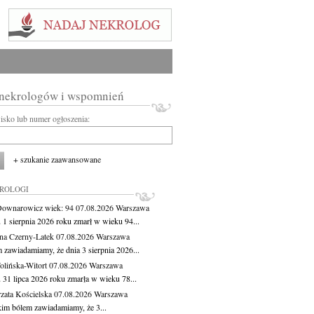
 nekrologów i wspomnień
wisko lub numer ogłoszenia:
+ szukanie zaawansowane
KROLOGI
Downarowicz
wiek: 94
07.08.2026
Warszawa
 1 sierpnia 2026 roku zmarł w wieku 94...
na Czerny-Latek
07.08.2026
Warszawa
 zawiadamiamy, że dnia 3 sierpnia 2026...
lińska-Witort
07.08.2026
Warszawa
 31 lipca 2026 roku zmarła w wieku 78...
zata Kościelska
07.08.2026
Warszawa
kim bólem zawiadamiamy, że 3...