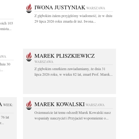
IWONA JUSTYNIAK
WARSZAWA
Z głębokim żalem przyjęliśmy wiadomość, że w dniu
29 lipca 2026 roku zmarła dr inż. Iwona...
woich 103
mista...
MAREK PLISZKIEWICZ
AWA
WARSZAWA
dniu 30
Z głębokim smutkiem zawiadamiamy, że dnia 31
...
lipca 2026 roku, w wieku 82 lat, zmarł Prof. Marek...
A
MAREK KOWALSKI
WIEK:
WARSZAWA
Osiemnaście lat temu odszedł Marek Kowalski nasz
76 lat
wspaniały nauczyciel i Przyjaciel wspomnienie o...
...