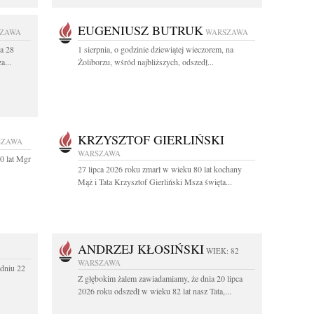
EUGENIUSZ BUTRUK
ZAWA
WARSZAWA
a 28
1 sierpnia, o godzinie dziewiątej wieczorem, na
a...
Żoliborzu, wśród najbliższych, odszedł...
KRZYSZTOF GIERLIŃSKI
SZAWA
WARSZAWA
0 lat Mgr
27 lipca 2026 roku zmarł w wieku 80 lat kochany
Mąż i Tata Krzysztof Gierliński Msza święta...
ANDRZEJ KŁOSIŃSKI
WIEK: 82
WARSZAWA
dniu 22
Z głębokim żalem zawiadamiamy, że dnia 20 lipca
2026 roku odszedł w wieku 82 lat nasz Tata,...