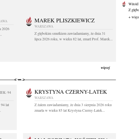
Witold
Z głęb
+ więc
MAREK PLISZKIEWICZ
ZAWA
WARSZAWA
a 2026
Z głębokim smutkiem zawiadamiamy, że dnia 31
..
lipca 2026 roku, w wieku 82 lat, zmarł Prof. Marek...
więcej
KRYSTYNA CZERNY-LATEK
IEK: 94
WARSZAWA
94 lat
Z żalem zawiadamiamy, że dnia 3 sierpnia 2026 roku
.
zmarła w wieku 85 lat Krystyna Czerny-Latek...