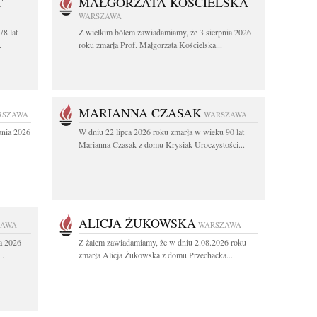
T
MAŁGORZATA KOŚCIELSKA
WARSZAWA
78 lat
Z wielkim bólem zawiadamiamy, że 3 sierpnia 2026
.
roku zmarła Prof. Małgorzata Kościelska...
MARIANNA CZASAK
RSZAWA
WARSZAWA
pnia 2026
W dniu 22 lipca 2026 roku zmarła w wieku 90 lat
Marianna Czasak z domu Krysiak Uroczystości...
ALICJA ŻUKOWSKA
ZAWA
WARSZAWA
a 2026
Z żalem zawiadamiamy, że w dniu 2.08.2026 roku
..
zmarła Alicja Żukowska z domu Przechacka...