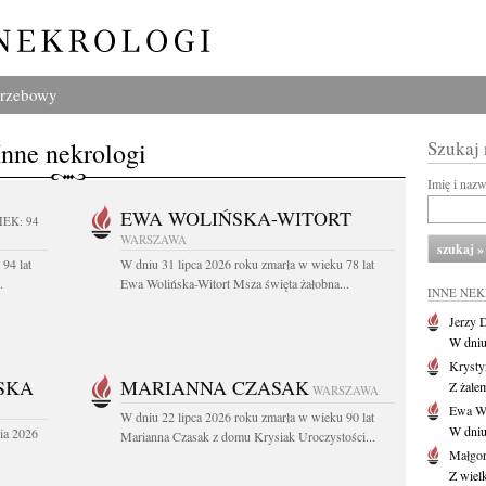
grzebowy
Inne nekrologi
Szukaj
Imię i naz
EWA WOLIŃSKA-WITORT
IEK: 94
WARSZAWA
94 lat
W dniu 31 lipca 2026 roku zmarła w wieku 78 lat
.
Ewa Wolińska-Witort Msza święta żałobna...
INNE NE
Jerzy 
W dniu
Krysty
SKA
MARIANNA CZASAK
Z żalem
WARSZAWA
Ewa Wo
W dniu 22 lipca 2026 roku zmarła w wieku 90 lat
W dniu
ia 2026
Marianna Czasak z domu Krysiak Uroczystości...
Małgor
Z wiel