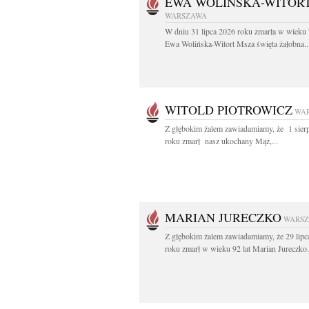
EWA WOLIŃSKA-WITOR
WARSZAWA
W dniu 31 lipca 2026 roku zmarła w wieku 
Ewa Wolińska-Witort Msza święta żałobna..
WITOLD PIOTROWICZ
WA
Z głębokim żalem zawiadamiamy, że 1 sier
roku zmarł nasz ukochany Mąż,...
MARIAN JURECZKO
WARS
Z głębokim żalem zawiadamiamy, że 29 lipc
roku zmarł w wieku 92 lat Marian Jureczko.