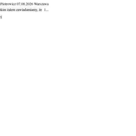
 Piotrowicz
07.08.2026
Warszawa
okim żalem zawiadamiamy, że 1...
ej