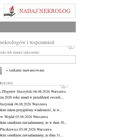
 nekrologów i wspomnień
wisko lub numer ogłoszenia:
+ szukanie zaawansowane
KROLOGI
 Zbigniew Staszyński
06.08.2026
Warszawa
pnia 2026 roku zmarł w przeddzień swoich...
Justyniak
06.08.2026
Warszawa
okim żalem przyjęliśmy wiadomość, że w...
ew Wojdat
05.08.2026
Warszawa
okim smutkiem zawiadamiamy, że w dniu 30...
Pliszkiewicz
05.08.2026
Warszawa
okim smutkiem zawiadamiamy, że dnia 31...