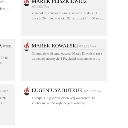
MAREK PLISZKIEWICZ
AWA
WARSZAWA
dniu 30
Z głębokim smutkiem zawiadamiamy, że dnia 31
...
lipca 2026 roku, w wieku 82 lat, zmarł Prof. Marek...
A
MAREK KOWALSKI
WIEK:
WARSZAWA
Osiemnaście lat temu odszedł Marek Kowalski nasz
76 lat
wspaniały nauczyciel i Przyjaciel wspomnienie o...
...
EUGENIUSZ BUTRUK
ZAWA
WARSZAWA
a 28
1 sierpnia, o godzinie dziewiątej wieczorem, na
a...
Żoliborzu, wśród najbliższych, odszedł...