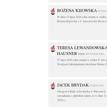
BOŻENA KIJOWSKA
WARSZ
W dniu 22 lipca 2026 roku zmarła w wieku 
Bożena Kijowska z d. Jaroszewska Msza świ
TERESA LEWANDOWSK
HAUSNER
WIEK: 87
WARSZAWA
27 lipca 2026 roku zmarła w wieku 87 lat o
Świętymi Sakramentami ukochana Mama i B
JACEK BRYDAK
WARSZAWA
Okręgowa Rada Adwokacka w Warszawie
zawiadamia z głębokim żalem, że w dniu 22 
2026 r....