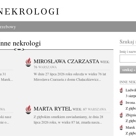
grzebowy
Inne nekrologi
Szukaj
Imię i naz
MIROSŁAWA CZARZASTA
WIEK:
76
WARSZAWA
a 31
W dniu 27 lipca 2026 roku odeszła w wieku 76 lat
. Marek...
Mirosława Czarzasta z domu Chałaczkiewicz...
INNE NE
Ludwik
3 sier
Iwona 
MARTA RYTEL
Z głęb
AWA
WIEK: 87
WARSZAWA
Zbigni
ski nasz
Z głębokim smutkiem zawiadamiamy, że dnia 28
Z głęb
ie o...
lipca 2026 roku, w wieku 87 lat, zmarła nasza...
Marek 
Z głęb