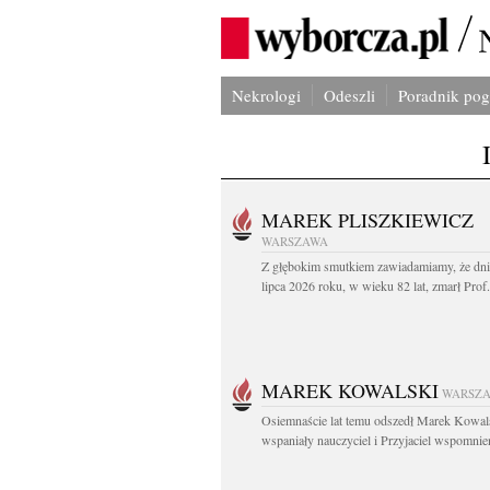
Nekrologi
Odeszli
Poradnik po
MAREK PLISZKIEWICZ
WARSZAWA
Z głębokim smutkiem zawiadamiamy, że dni
lipca 2026 roku, w wieku 82 lat, zmarł Prof
MAREK KOWALSKI
WARSZ
Osiemnaście lat temu odszedł Marek Kowal
wspaniały nauczyciel i Przyjaciel wspomnien