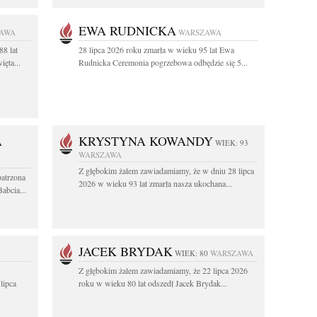
EWA RUDNICKA
AWA
WARSZAWA
88 lat
28 lipca 2026 roku zmarła w wieku 95 lat Ewa
ęta...
Rudnicka Ceremonia pogrzebowa odbędzie się 5...
A
KRYSTYNA KOWANDY
WIEK: 93
WARSZAWA
Z głębokim żalem zawiadamiamy, że w dniu 28 lipca
patrzona
2026 w wieku 93 lat zmarła nasza ukochana...
abcia...
JACEK BRYDAK
WIEK: 80
WARSZAWA
Z głębokim żalem zawiadamiamy, że 22 lipca 2026
lipca
roku w wieku 80 lat odszedł Jacek Brydak...