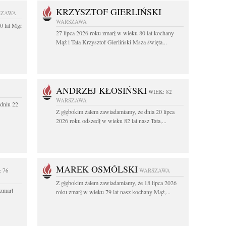
KRZYSZTOF GIERLIŃSKI
SZAWA
WARSZAWA
0 lat Mgr
27 lipca 2026 roku zmarł w wieku 80 lat kochany
Mąż i Tata Krzysztof Gierliński Msza święta...
ANDRZEJ KŁOSIŃSKI
WIEK: 82
WARSZAWA
dniu 22
Z głębokim żalem zawiadamiamy, że dnia 20 lipca
2026 roku odszedł w wieku 82 lat nasz Tata,...
MAREK OSMÓLSKI
 76
WARSZAWA
Z głębokim żalem zawiadamiamy, że 18 lipca 2026
 zmarł
roku zmarł w wieku 79 lat nasz kochany Mąż,...