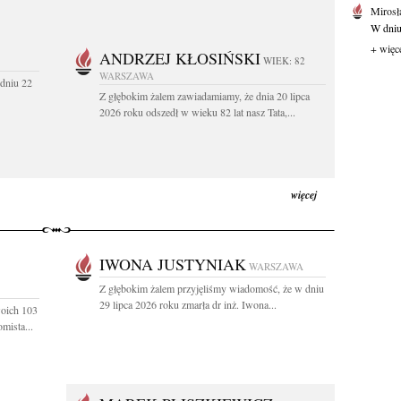
Mirosł
W dniu
+ więc
ANDRZEJ KŁOSIŃSKI
WIEK: 82
WARSZAWA
dniu 22
Z głębokim żalem zawiadamiamy, że dnia 20 lipca
2026 roku odszedł w wieku 82 lat nasz Tata,...
więcej
IWONA JUSTYNIAK
WARSZAWA
Z głębokim żalem przyjęliśmy wiadomość, że w dniu
29 lipca 2026 roku zmarła dr inż. Iwona...
woich 103
mista...