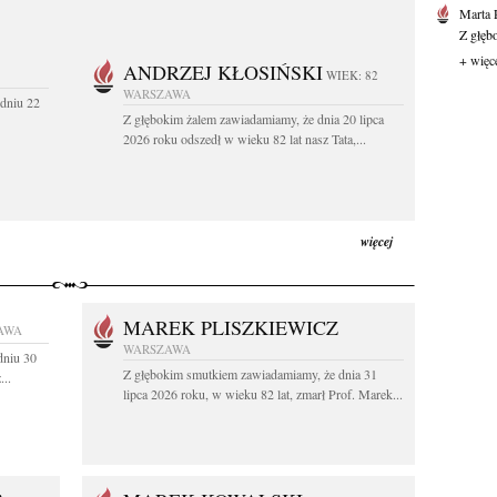
Marta 
Z głęb
+ więc
ANDRZEJ KŁOSIŃSKI
WIEK: 82
WARSZAWA
dniu 22
Z głębokim żalem zawiadamiamy, że dnia 20 lipca
2026 roku odszedł w wieku 82 lat nasz Tata,...
więcej
MAREK PLISZKIEWICZ
AWA
WARSZAWA
dniu 30
Z głębokim smutkiem zawiadamiamy, że dnia 31
...
lipca 2026 roku, w wieku 82 lat, zmarł Prof. Marek...