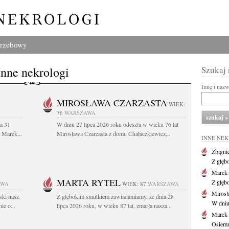
grzebowy
Inne nekrologi
Szukaj
Imię i naz
MIROSŁAWA CZARZASTA
WIEK:
76
WARSZAWA
a 31
W dniu 27 lipca 2026 roku odeszła w wieku 76 lat
. Marek...
Mirosława Czarzasta z domu Chałaczkiewicz...
INNE NE
Zbigni
Z głęb
Marek 
MARTA RYTEL
Z głęb
AWA
WIEK: 87
WARSZAWA
Mirosł
ski nasz
Z głębokim smutkiem zawiadamiamy, że dnia 28
W dniu
ie o...
lipca 2026 roku, w wieku 87 lat, zmarła nasza...
Marek
Osiemn