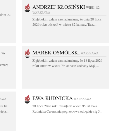
ANDRZEJ KŁOSIŃSKI
WIEK: 82
WARSZAWA
dniu 22
Z głębokim żalem zawiadamiamy, że dnia 20 lipca
2026 roku odszedł w wieku 82 lat nasz Tata,...
MAREK OSMÓLSKI
 76
WARSZAWA
Z głębokim żalem zawiadamiamy, że 18 lipca 2026
 zmarł
roku zmarł w wieku 79 lat nasz kochany Mąż,...
EWA RUDNICKA
AWA
WARSZAWA
88 lat
28 lipca 2026 roku zmarła w wieku 95 lat Ewa
ęta...
Rudnicka Ceremonia pogrzebowa odbędzie się 5...