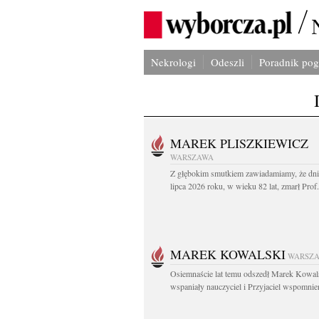
Nekrologi
Odeszli
Poradnik po
MAREK PLISZKIEWICZ
WARSZAWA
Z głębokim smutkiem zawiadamiamy, że dni
lipca 2026 roku, w wieku 82 lat, zmarł Prof
MAREK KOWALSKI
WARSZ
Osiemnaście lat temu odszedł Marek Kowal
wspaniały nauczyciel i Przyjaciel wspomnien