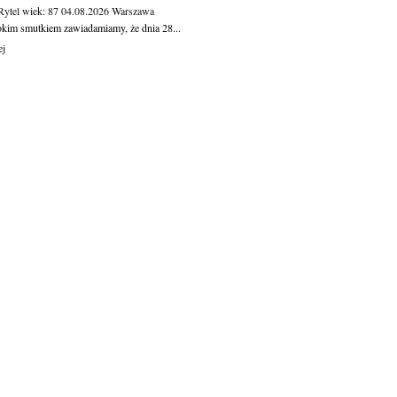
Rytel
wiek: 87
04.08.2026
Warszawa
okim smutkiem zawiadamiamy, że dnia 28...
ej