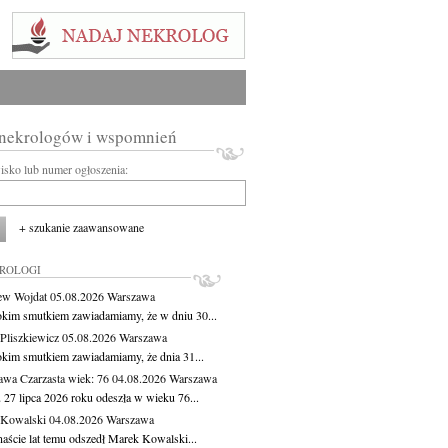
 nekrologów i wspomnień
wisko lub numer ogłoszenia:
+ szukanie zaawansowane
KROLOGI
ew Wojdat
05.08.2026
Warszawa
okim smutkiem zawiadamiamy, że w dniu 30...
Pliszkiewicz
05.08.2026
Warszawa
okim smutkiem zawiadamiamy, że dnia 31...
awa Czarzasta
wiek: 76
04.08.2026
Warszawa
 27 lipca 2026 roku odeszła w wieku 76...
 Kowalski
04.08.2026
Warszawa
aście lat temu odszedł Marek Kowalski...