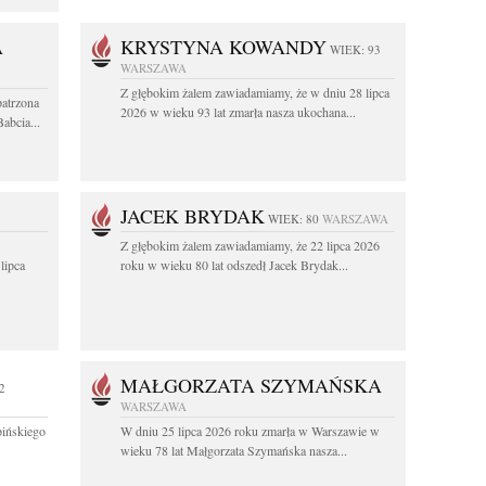
A
KRYSTYNA KOWANDY
WIEK: 93
WARSZAWA
Z głębokim żalem zawiadamiamy, że w dniu 28 lipca
patrzona
2026 w wieku 93 lat zmarła nasza ukochana...
abcia...
JACEK BRYDAK
WIEK: 80
WARSZAWA
Z głębokim żalem zawiadamiamy, że 22 lipca 2026
lipca
roku w wieku 80 lat odszedł Jacek Brydak...
MAŁGORZATA SZYMAŃSKA
2
WARSZAWA
ińskiego
W dniu 25 lipca 2026 roku zmarła w Warszawie w
wieku 78 lat Małgorzata Szymańska nasza...