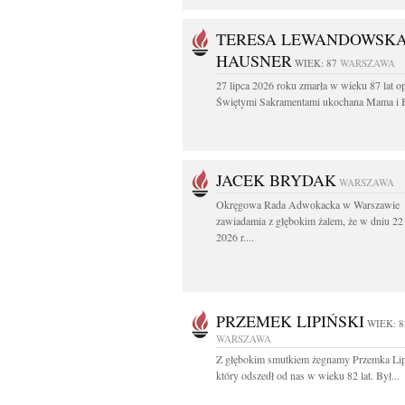
TERESA LEWANDOWSK
HAUSNER
WIEK: 87
WARSZAWA
27 lipca 2026 roku zmarła w wieku 87 lat o
Świętymi Sakramentami ukochana Mama i B
JACEK BRYDAK
WARSZAWA
Okręgowa Rada Adwokacka w Warszawie
zawiadamia z głębokim żalem, że w dniu 22 
2026 r....
PRZEMEK LIPIŃSKI
WIEK: 8
WARSZAWA
Z głębokim smutkiem żegnamy Przemka Lip
który odszedł od nas w wieku 82 lat. Był...