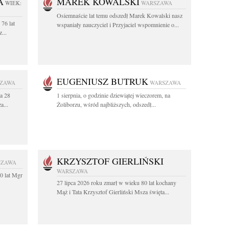
A
MAREK KOWALSKI
WIEK:
WARSZAWA
Osiemnaście lat temu odszedł Marek Kowalski nasz
76 lat
wspaniały nauczyciel i Przyjaciel wspomnienie o...
...
EUGENIUSZ BUTRUK
ZAWA
WARSZAWA
a 28
1 sierpnia, o godzinie dziewiątej wieczorem, na
a...
Żoliborzu, wśród najbliższych, odszedł...
KRZYSZTOF GIERLIŃSKI
SZAWA
WARSZAWA
0 lat Mgr
27 lipca 2026 roku zmarł w wieku 80 lat kochany
Mąż i Tata Krzysztof Gierliński Msza święta...