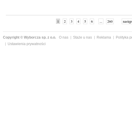
1
2
3
4
5
6
...
260
następ
Copyright © Wyborcza sp. z o.o.
O nas
Staże u nas
Reklama
Polityka 
Ustawienia prywatności