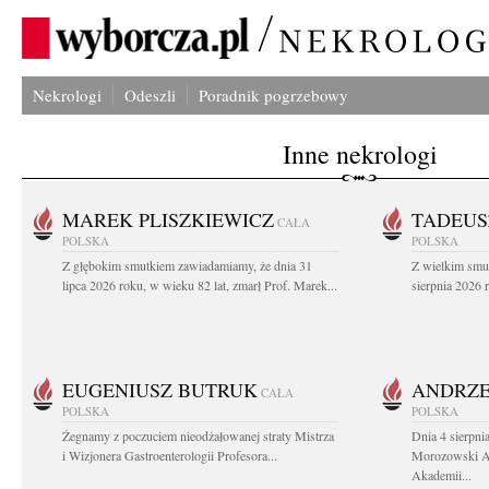
Nekrologi
Odeszli
Poradnik pogrzebowy
Inne nekrologi
MAREK PLISZKIEWICZ
TADEUS
CAŁA
POLSKA
POLSKA
Z głębokim smutkiem zawiadamiamy, że dnia 31
Z wielkim smu
lipca 2026 roku, w wieku 82 lat, zmarł Prof. Marek...
sierpnia 2026 r
EUGENIUSZ BUTRUK
ANDRZE
CAŁA
POLSKA
POLSKA
Żegnamy z poczuciem nieodżałowanej straty Mistrza
Dnia 4 sierpni
i Wizjonera Gastroenterologii Profesora...
Morozowski Ab
Akademii...