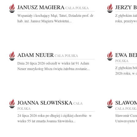
JANUSZ MAGIERA
JERZY 
CAŁA POLSKA
Wspaniały i kochający Mąż, Tatuś, Dziadziu prof. dr
Z głębokim ża
hab. inż. Janusz Magiera Wieloletni...
roku, przeżyws
ADAM NEUER
EWA BE
CAŁA POLSKA
POLSKA
Dnia 20 lipca 2026 odszedł w wieku lat 91 Adam
Z głębokim ból
Neuer muzykolog Msza święta żałobna zostanie...
2026 roku, w d
JOANNA SŁOWIŃSKA
SŁAWOM
CAŁA
POLSKA
CAŁA POLSK
24 lipca 2026 roku po długiej i ciężkiej chorobie w
Sławomir Ceza
wieku 55 lat zmarła Joanna Słowińska...
Uniwersytetu W