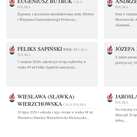
EUGENIUSZ BUTRUK
ANDRZE
CAŁA
POLSKA
POLSKA
Żegnamy z poczuciem nieodżałowanej straty Mistrza
Dnia 4 sierpni
i Wizjonera Gastroenterologii Profesora...
Morozowski Ab
Akademii...
FELIKS SAPIŃSKI
JÓZEFA
WIEK: 69
CAŁA
POLSKA
Z żalem zawiad
3 sierpnia 2026r. zakończył swoją wędrówkę w
przeżywszy 104
wieku 69 lat Feliks Sapiński nauczyciel...
WIESŁAWA (SŁAWKA)
JAROSŁ
WIERZCHOWSKA
POLSKA
CAŁA POLSKA
Na wieczną wa
20 lipca 2026 r odeszła z tego świata w wieku 98 lat
Marszall 20 l
Wiesława (Sławka) Wierzchowska Historyczka...
dobry,...