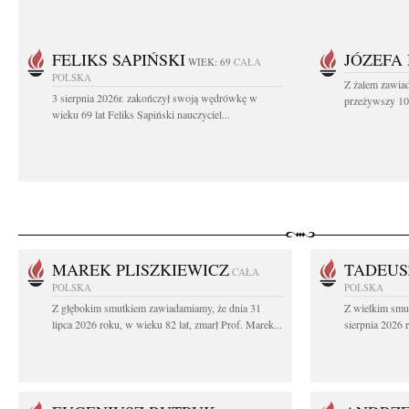
FELIKS SAPIŃSKI
JÓZEFA
WIEK: 69
CAŁA
POLSKA
Z żalem zawiad
3 sierpnia 2026r. zakończył swoją wędrówkę w
przeżywszy 104
wieku 69 lat Feliks Sapiński nauczyciel...
MAREK PLISZKIEWICZ
TADEUS
CAŁA
POLSKA
POLSKA
Z głębokim smutkiem zawiadamiamy, że dnia 31
Z wielkim smu
lipca 2026 roku, w wieku 82 lat, zmarł Prof. Marek...
sierpnia 2026 r