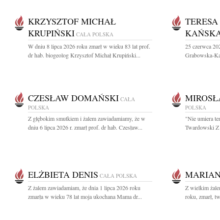
KRZYSZTOF MICHAŁ
TERESA
KRUPIŃSKI
KAŃSK
CAŁA POLSKA
W dniu 8 lipca 2026 roku zmarł w wieku 83 lat prof.
25 czerwca 202
dr hab. biogeolog Krzysztof Michał Krupiński...
Grabowska-Kańs
CZESŁAW DOMAŃSKI
MIROSŁ
CAŁA
POLSKA
POLSKA
Z głębokim smutkiem i żalem zawiadamiamy, że w
"Nie umiera te
dniu 6 lipca 2026 r. zmarł prof. dr hab. Czesław...
Twardowski Z 
ELŻBIETA DENIS
MARIAN
CAŁA POLSKA
Z żalem zawiadamiam, że dnia 1 lipca 2026 roku
Z wielkim żal
zmarła w wieku 78 lat moja ukochana Mama dr...
roku, zmarł, tw