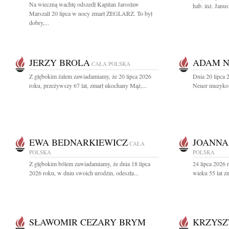
Na wieczną wachtę odszedł Kapitan Jarosław
hab. inż. Janus
Marszall 20 lipca w nocy zmarł ŻEGLARZ. To był
dobry,...
JERZY BROLA
ADAM 
CAŁA POLSKA
Z głębokim żalem zawiadamiamy, że 20 lipca 2026
Dnia 20 lipca
roku, przeżywszy 67 lat, zmarł ukochany Mąż,...
Neuer muzykolo
EWA BEDNARKIEWICZ
JOANNA
CAŁA
POLSKA
POLSKA
Z głębokim bólem zawiadamiamy, że dnia 18 lipca
24 lipca 2026 
2026 roku, w dniu swoich urodzin, odeszła...
wieku 55 lat z
SŁAWOMIR CEZARY BRYM
KRZYSZ