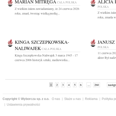
MARIAN MITRĘGA
ALICJA
CAŁA POLSKA
POLSKA
Z wielkim żalem zawiadamiamy, że 24 czerwca 2026
Z wielkim żal
roku, zmarł, tworząc wielką pustkę...
roku, zmarła w
KINGA SZCZEPKOWSKA-
JANUSZ
NALIWAJEK
POLSKA
CAŁA POLSKA
11 czerwca 20
Kinga Szczepkowska-Naliwajek 3 marca 1945 - 17
aktor Był nad
czerwca 2006 historyk sztuki, mediewistka...
1
2
3
4
5
6
...
260
następ
Copyright © Wyborcza sp. z o.o.
O nas
Staże u nas
Reklama
Polityka 
Ustawienia prywatności