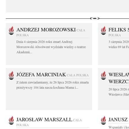
ANDRZEJ MOROZOWSKI
FELIKS 
CAŁA
POLSKA
POLSKA
Dnia 4 sierpnia 2026 roku zmarł Andrzej
3 sierpnia 20
Morozowski Absolwent wydziału wiedzy o teatrze
wieku 69 lat Fe
Akademii...
JÓZEFA MARCINIAK
WIESŁA
CAŁA POLSKA
WIERZ
Z żalem zawiadamiamy, że 26 lipca 2026 roku zmarła
przeżywszy 104 lata nasza kochana Mama i...
20 lipca 2026 r
Wiesława (Sła
JAROSŁAW MARSZALL
JANUSZ
CAŁA
POLSKA
Wspaniały i ko