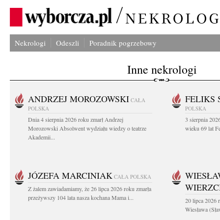
Nekrologi
Odeszli
Poradnik pogrzebowy
Inne nekrologi
ANDRZEJ MOROZOWSKI
FELIKS 
CAŁA
POLSKA
POLSKA
Dnia 4 sierpnia 2026 roku zmarł Andrzej
3 sierpnia 20
Morozowski Absolwent wydziału wiedzy o teatrze
wieku 69 lat Fe
Akademii...
JÓZEFA MARCINIAK
WIESŁA
CAŁA POLSKA
WIERZ
Z żalem zawiadamiamy, że 26 lipca 2026 roku zmarła
przeżywszy 104 lata nasza kochana Mama i...
20 lipca 2026 r
Wiesława (Sła