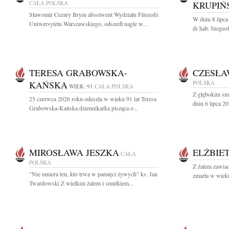
CAŁA POLSKA
KRUPIŃ
Sławomir Cezary Brym absolwent Wydziału Filozofii
W dniu 8 lipca
Uniwersytetu Warszawskiego, odszedł nagle w...
dr hab. biogeo
TERESA GRABOWSKA-
CZESŁA
KAŃSKA
POLSKA
WIEK: 91
CAŁA POLSKA
Z głębokim sm
25 czerwca 2026 roku odeszła w wieku 91 lat Teresa
dniu 6 lipca 20
Grabowska-Kańska dziennikarka pisząca o...
MIROSŁAWA JESZKA
ELŻBIE
CAŁA
POLSKA
Z żalem zawiad
"Nie umiera ten, kto trwa w pamięci żywych" ks. Jan
zmarła w wieku
Twardowski Z wielkim żalem i smutkiem...