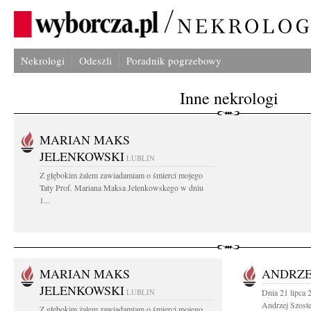
Nekrologi
Odeszli
Poradnik pogrzebowy
Inne nekrologi
MARIAN MAKS
JELENKOWSKI
LUBLIN
Z głębokim żalem zawiadamiam o śmierci mojego
Taty Prof. Mariana Maksa Jelenkowskego w dniu
1...
MARIAN MAKS
ANDRZE
JELENKOWSKI
LUBLIN
Dnia 21 lipca 
Andrzej Szoste
Z głębokim żalem zawiadamiam o śmierci mojego