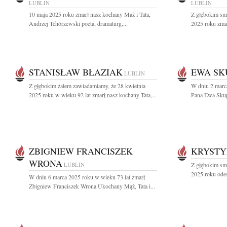
LUBLIN
LUBLIN
10 maja 2025 roku zmarł nasz kochany Maż i Tata,
Z głębokim sm
Andrzej Tchórzewski poeta, dramaturg,...
2025 roku zma
STANISŁAW BŁAZIAK
EWA SK
LUBLIN
Z głębokim żalem zawiadamiamy, że 28 kwietnia
W dniu 2 marca
2025 roku w wieku 92 lat zmarł nasz kochany Tata,...
Pana Ewa Skup
ZBIGNIEW FRANCISZEK
KRYSTY
WRONA
LUBLIN
Z głębokim sm
2025 roku ode
W dniu 6 marca 2025 roku w wieku 73 lat zmarł
Zbigniew Franciszek Wrona Ukochany Mąż, Tata i...