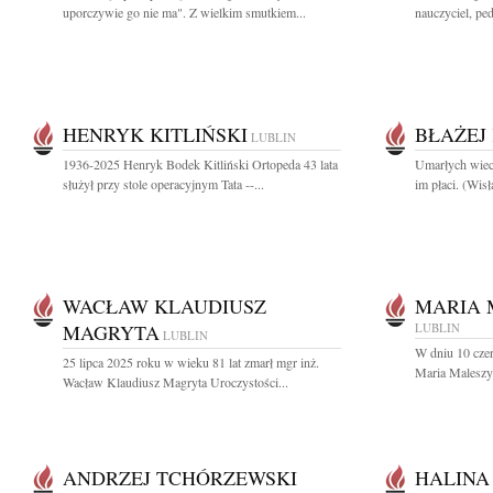
uporczywie go nie ma". Z wielkim smutkiem...
nauczyciel, pe
HENRYK KITLIŃSKI
BŁAŻEJ
LUBLIN
1936-2025 Henryk Bodek Kitliński Ortopeda 43 lata
Umarłych wiecz
służył przy stole operacyjnym Tata --...
im płaci. (Wis
WACŁAW KLAUDIUSZ
MARIA 
MAGRYTA
LUBLIN
LUBLIN
W dniu 10 cze
25 lipca 2025 roku w wieku 81 lat zmarł mgr inż.
Maria Maleszy
Wacław Klaudiusz Magryta Uroczystości...
ANDRZEJ TCHÓRZEWSKI
HALINA