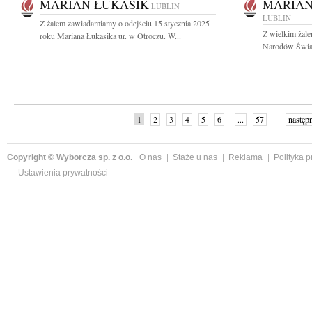
MARIAN ŁUKASIK
MARIA
LUBLIN
LUBLIN
Z żalem zawiadamiamy o odejściu 15 stycznia 2025
Z wielkim żal
roku Mariana Łukasika ur. w Otroczu. W...
Narodów Świat
1
2
3
4
5
6
...
57
następ
Copyright © Wyborcza sp. z o.o.
O nas
Staże u nas
Reklama
Polityka 
Ustawienia prywatności