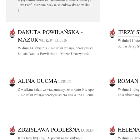
Taty Prof. Mariana Maksa Jelenkowskego w dniu
1...
DANUTA POWIŁAŃSKA -
JERZY 
MAZUR
WIEK: 84
LUBLIN
W dniu 11 lute
od nas Jerzy S
W dniu 14 kwietnia 2026 roku zmarła, przeżywszy
84 lata Danuta Powiłańska - Mazur Uroczystość...
ALINA GUCMA
ROMAN 
LUBLIN
Z wielkim żalem zawiadamiamy, że w dniu 6 lutego
W dniu 1 luteg
2026 roku zmarła przeżywszy 94 lata Alina Gucma...
nasz ukochany 
ZDZISŁAWA PODLEŚNA
HELENA
LUBLIN
Ktoś tutaj był i był, A potem nagle zniknął I
W dniu 22 gru