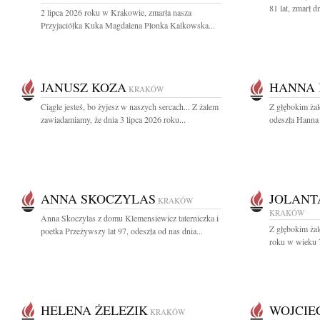
81 lat, zmarł d
2 lipca 2026 roku w Krakowie, zmarła nasza
Przyjaciółka Kuka Magdalena Płonka Kalkowska...
JANUSZ KOZA
HANNA 
KRAKÓW
Ciągle jesteś, bo żyjesz w naszych sercach... Z żalem
Z głębokim ża
zawiadamiamy, że dnia 3 lipca 2026 roku...
odeszła Hanna 
ANNA SKOCZYLAS
JOLANT
KRAKÓW
KRAKÓW
Anna Skoczylas z domu Klemensiewicz taterniczka i
Z głębokim ża
poetka Przeżywszy lat 97, odeszła od nas dnia...
roku w wieku 79
HELENA ŻELEZIK
WOJCIE
KRAKÓW