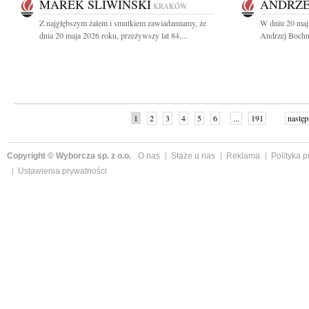
MAREK ŚLIWIŃSKI
ANDRZE
KRAKÓW
Z najgłębszym żalem i smutkiem zawiadamiamy, że
W dniu 20 maj
dnia 20 maja 2026 roku, przeżywszy lat 84,...
Andrzej Bochni
1
2
3
4
5
6
...
191
następ
Copyright © Wyborcza sp. z o.o.
O nas
Staże u nas
Reklama
Polityka 
Ustawienia prywatności