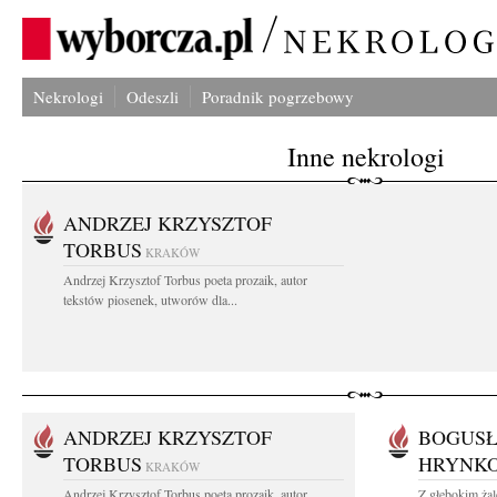
Nekrologi
Odeszli
Poradnik pogrzebowy
Inne nekrologi
ANDRZEJ KRZYSZTOF
TORBUS
KRAKÓW
Andrzej Krzysztof Torbus poeta prozaik, autor
tekstów piosenek, utworów dla...
ANDRZEJ KRZYSZTOF
BOGUSŁ
TORBUS
HRYNK
KRAKÓW
Andrzej Krzysztof Torbus poeta prozaik, autor
Z głębokim ża