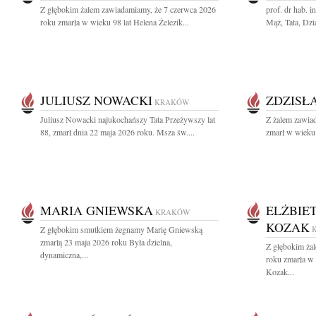
Z głębokim żalem zawiadamiamy, że 7 czerwca 2026
prof. dr hab. 
roku zmarła w wieku 98 lat Helena Żelezik...
Mąż, Tata, Dzia
JULIUSZ NOWACKI
ZDZISŁ
KRAKÓW
Juliusz Nowacki najukochańszy Tata Przeżywszy lat
Z żalem zawia
88, zmarł dnia 22 maja 2026 roku. Msza św....
zmarł w wieku 
MARIA GNIEWSKA
ELŻBIE
KRAKÓW
KOZAK
Z głębokim smutkiem żegnamy Marię Gniewską
zmarłą 23 maja 2026 roku Była dzielna,
Z głębokim ża
dynamiczna,...
roku zmarła w
Kozak...