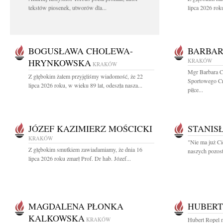
tekstów piosenek, utworów dla...
lipca 2026 roku
BOGUSŁAWA CHOLEWA-
BARBAR
HRYNKOWSKA
KRAKÓW
KRAKÓW
Mgr Barbara C
Z głębokim żalem przyjęliśmy wiadomość, że 22
Sportowego Cra
lipca 2026 roku, w wieku 89 lat, odeszła nasza...
piłce...
JÓZEF KAZIMIERZ MOŚCICKI
STANIS
KRAKÓW
"Nie ma już Ci
Z głębokim smutkiem zawiadamiamy, że dnia 16
naszych pozost
lipca 2026 roku zmarł Prof. Dr hab. Józef...
MAGDALENA PŁONKA
HUBERT
KALKOWSKA
KRAKÓW
Hubert Ropel n