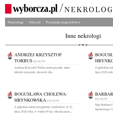
Nekrologi
Odeszli
Poradnik pogrzebowy
Inne nekrologi
ANDRZEJ KRZYSZTOF
BOGUSŁ
TORBUS
HRYNK
KRAKÓW
Andrzej Krzysztof Torbus poeta prozaik, autor
Z głębokim ża
tekstów piosenek, utworów dla...
lipca 2026 roku
BOGUSŁAWA CHOLEWA-
BARBAR
HRYNKOWSKA
KRAKÓW
KRAKÓW
Mgr Barbara C
Z głębokim żalem przyjęliśmy wiadomość, że 22
Sportowego Cra
lipca 2026 roku, w wieku 89 lat, odeszła nasza...