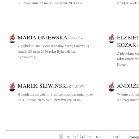
88, zmarł dnia 22 maja 2026 roku. Msza św....
zmarł w wieku 
MARIA GNIEWSKA
ELŻBIE
KRAKÓW
KOZAK
Z głębokim smutkiem żegnamy Marię Gniewską
zmarłą 23 maja 2026 roku Była dzielna,
Z głębokim ża
dynamiczna,...
roku zmarła w
Kozak...
MAREK ŚLIWIŃSKI
ANDRZE
KRAKÓW
Z najgłębszym żalem i smutkiem zawiadamiamy, że
W dniu 20 maj
dnia 20 maja 2026 roku, przeżywszy lat 84,...
Andrzej Bochni
1
2
3
4
5
6
...
191
następ