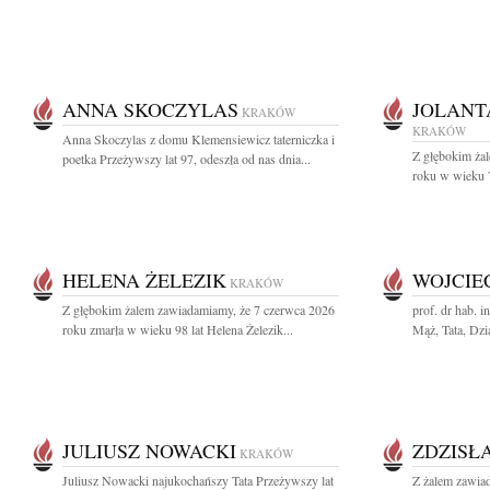
ANNA SKOCZYLAS
JOLANT
KRAKÓW
KRAKÓW
Anna Skoczylas z domu Klemensiewicz taterniczka i
Z głębokim ża
poetka Przeżywszy lat 97, odeszła od nas dnia...
roku w wieku 79
HELENA ŻELEZIK
WOJCIE
KRAKÓW
Z głębokim żalem zawiadamiamy, że 7 czerwca 2026
prof. dr hab. 
roku zmarła w wieku 98 lat Helena Żelezik...
Mąż, Tata, Dzia
JULIUSZ NOWACKI
ZDZISŁ
KRAKÓW
Juliusz Nowacki najukochańszy Tata Przeżywszy lat
Z żalem zawia