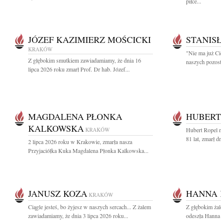
piłce...
JÓZEF KAZIMIERZ MOŚCICKI
STANIS
KRAKÓW
"Nie ma już Ci
Z głębokim smutkiem zawiadamiamy, że dnia 16
naszych pozost
lipca 2026 roku zmarł Prof. Dr hab. Józef...
MAGDALENA PŁONKA
HUBERT
KALKOWSKA
KRAKÓW
Hubert Ropel n
81 lat, zmarł d
2 lipca 2026 roku w Krakowie, zmarła nasza
Przyjaciółka Kuka Magdalena Płonka Kalkowska...
JANUSZ KOZA
HANNA 
KRAKÓW
Ciągle jesteś, bo żyjesz w naszych sercach... Z żalem
Z głębokim ża
zawiadamiamy, że dnia 3 lipca 2026 roku...
odeszła Hanna 