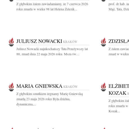
Z głębokim żalem zawiadamiamy, że 7 czerwca 2026
prof. dr hab. 
roku zmarła w wieku 98 lat Helena Żelezik...
Mąż, Tata, Dzia
JULIUSZ NOWACKI
ZDZISŁ
KRAKÓW
Juliusz Nowacki najukochańszy Tata Przeżywszy lat
Z żalem zawia
88, zmarł dnia 22 maja 2026 roku. Msza św....
zmarł w wieku 
MARIA GNIEWSKA
ELŻBIE
KRAKÓW
KOZAK
Z głębokim smutkiem żegnamy Marię Gniewską
zmarłą 23 maja 2026 roku Była dzielna,
Z głębokim ża
dynamiczna,...
roku zmarła w
Kozak...