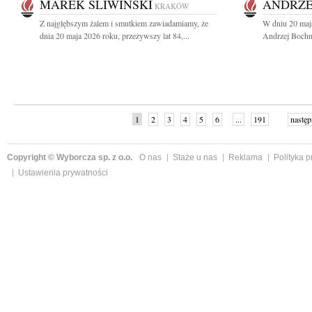
MAREK ŚLIWIŃSKI
ANDRZE
KRAKÓW
Z najgłębszym żalem i smutkiem zawiadamiamy, że
W dniu 20 maj
dnia 20 maja 2026 roku, przeżywszy lat 84,...
Andrzej Bochni
1
2
3
4
5
6
...
191
następ
Copyright © Wyborcza sp. z o.o.
O nas
Staże u nas
Reklama
Polityka 
Ustawienia prywatności