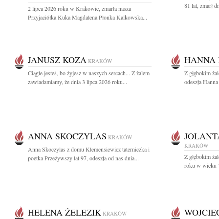
81 lat, zmarł d
2 lipca 2026 roku w Krakowie, zmarła nasza
Przyjaciółka Kuka Magdalena Płonka Kalkowska...
JANUSZ KOZA
HANNA 
KRAKÓW
Ciągle jesteś, bo żyjesz w naszych sercach... Z żalem
Z głębokim ża
zawiadamiamy, że dnia 3 lipca 2026 roku...
odeszła Hanna 
ANNA SKOCZYLAS
JOLANT
KRAKÓW
KRAKÓW
Anna Skoczylas z domu Klemensiewicz taterniczka i
Z głębokim ża
poetka Przeżywszy lat 97, odeszła od nas dnia...
roku w wieku 79
HELENA ŻELEZIK
WOJCIE
KRAKÓW