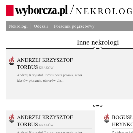
Nekrologi
Odeszli
Poradnik pogrzebowy
Inne nekrologi
ANDRZEJ KRZYSZTOF
TORBUS
KRAKÓW
Andrzej Krzysztof Torbus poeta prozaik, autor
tekstów piosenek, utworów dla...
ANDRZEJ KRZYSZTOF
BOGUSŁ
TORBUS
HRYNK
KRAKÓW
Andrzej Krzysztof Torbus poeta prozaik, autor
Z głębokim ża