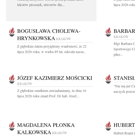
tekstów piosenek, utworów dla...
lipca 2026 roku
BOGUSŁAWA CHOLEWA-
BARBAR
HRYNKOWSKA
KRAKÓW
KRAKÓW
Mgr Barbara C
Z głębokim żalem przyjęliśmy wiadomość, że 22
Sportowego Cra
lipca 2026 roku, w wieku 89 lat, odeszła nasza...
piłce...
JÓZEF KAZIMIERZ MOŚCICKI
STANIS
KRAKÓW
"Nie ma już Ci
Z głębokim smutkiem zawiadamiamy, że dnia 16
naszych pozost
lipca 2026 roku zmarł Prof. Dr hab. Józef...
MAGDALENA PŁONKA
HUBERT
KALKOWSKA
KRAKÓW
Hubert Ropel n