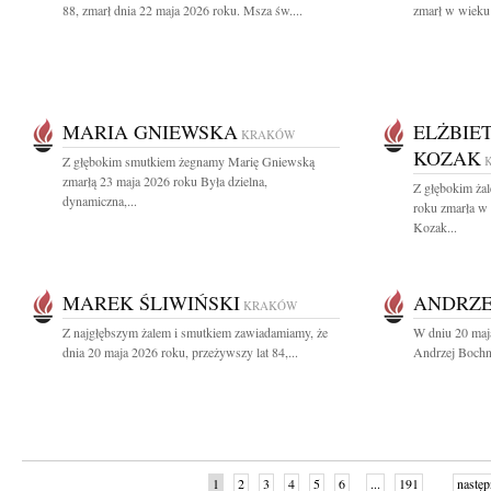
88, zmarł dnia 22 maja 2026 roku. Msza św....
zmarł w wieku 
MARIA GNIEWSKA
ELŻBIE
KRAKÓW
KOZAK
Z głębokim smutkiem żegnamy Marię Gniewską
zmarłą 23 maja 2026 roku Była dzielna,
Z głębokim ża
dynamiczna,...
roku zmarła w
Kozak...
MAREK ŚLIWIŃSKI
ANDRZE
KRAKÓW
Z najgłębszym żalem i smutkiem zawiadamiamy, że
W dniu 20 maj
dnia 20 maja 2026 roku, przeżywszy lat 84,...
Andrzej Bochni
1
2
3
4
5
6
...
191
następ