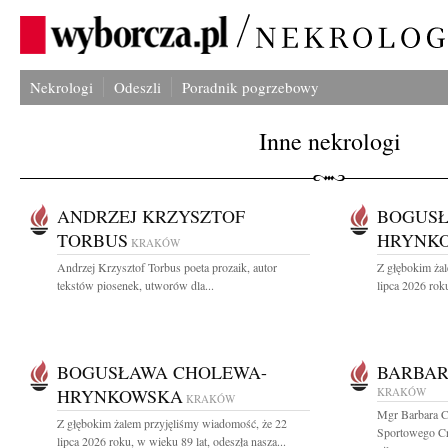
Nekrologi
Odeszli
Poradnik pogrzebowy
Inne nekrologi
ANDRZEJ KRZYSZTOF
BOGUSŁ
TORBUS
HRYNK
KRAKÓW
Andrzej Krzysztof Torbus poeta prozaik, autor
Z głębokim ża
tekstów piosenek, utworów dla...
lipca 2026 roku
BOGUSŁAWA CHOLEWA-
BARBAR
HRYNKOWSKA
KRAKÓW
KRAKÓW
Mgr Barbara C
Z głębokim żalem przyjęliśmy wiadomość, że 22
Sportowego Cra
lipca 2026 roku, w wieku 89 lat, odeszła nasza...