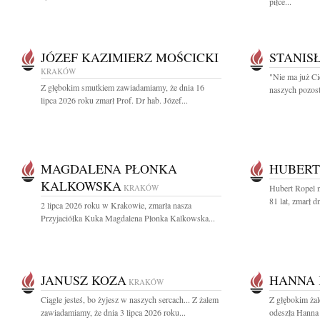
piłce...
JÓZEF KAZIMIERZ MOŚCICKI
STANIS
KRAKÓW
"Nie ma już Ci
Z głębokim smutkiem zawiadamiamy, że dnia 16
naszych pozost
lipca 2026 roku zmarł Prof. Dr hab. Józef...
MAGDALENA PŁONKA
HUBERT
KALKOWSKA
KRAKÓW
Hubert Ropel n
81 lat, zmarł d
2 lipca 2026 roku w Krakowie, zmarła nasza
Przyjaciółka Kuka Magdalena Płonka Kalkowska...
JANUSZ KOZA
HANNA 
KRAKÓW
Ciągle jesteś, bo żyjesz w naszych sercach... Z żalem
Z głębokim ża
zawiadamiamy, że dnia 3 lipca 2026 roku...
odeszła Hanna 