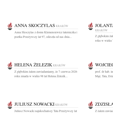
ANNA SKOCZYLAS
JOLANT
KRAKÓW
KRAKÓW
Anna Skoczylas z domu Klemensiewicz taterniczka i
Z głębokim ża
poetka Przeżywszy lat 97, odeszła od nas dnia...
roku w wieku 79
HELENA ŻELEZIK
WOJCIE
KRAKÓW
Z głębokim żalem zawiadamiamy, że 7 czerwca 2026
prof. dr hab. 
roku zmarła w wieku 98 lat Helena Żelezik...
Mąż, Tata, Dzia
JULIUSZ NOWACKI
ZDZISŁ
KRAKÓW
Juliusz Nowacki najukochańszy Tata Przeżywszy lat
Z żalem zawia