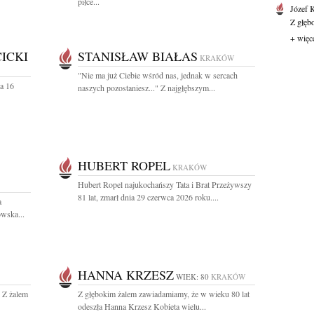
piłce...
Józef 
Z głęb
+ więc
ICKI
STANISŁAW BIAŁAS
KRAKÓW
"Nie ma już Ciebie wśród nas, jednak w sercach
a 16
naszych pozostaniesz..." Z najgłębszym...
HUBERT ROPEL
KRAKÓW
Hubert Ropel najukochańszy Tata i Brat Przeżywszy
81 lat, zmarł dnia 29 czerwca 2026 roku....
a
wska...
HANNA KRZESZ
WIEK: 80
KRAKÓW
. Z żalem
Z głębokim żalem zawiadamiamy, że w wieku 80 lat
odeszła Hanna Krzesz Kobieta wielu...