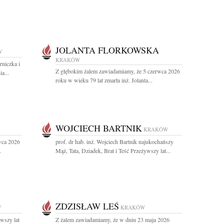
JOLANTA FLORKOWSKA
W
KRAKÓW
niczka i
Z głębokim żalem zawiadamiamy, że 5 czerwca 2026
a...
roku w wieku 79 lat zmarła inż. Jolanta...
WOJCIECH BARTNIK
KRAKÓW
wca 2026
prof. dr hab. inż. Wojciech Bartnik najukochańszy
.
Mąż, Tata, Dziadek, Brat i Teść Przeżywszy lat...
ZDZISŁAW LEŚ
W
KRAKÓW
wszy lat
Z żalem zawiadamiamy, że w dniu 23 maja 2026