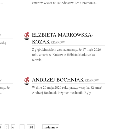
...
zmarł w wieku 83 lat Zdzisław Leś Ceremonia...
ELŻBIETA MARKOWSKA-
W
KOZAK
wską
KRAKÓW
Z głębokim żalem zawiadamiamy, że 17 maja 2026
roku zmarła w Krakowie Elżbieta Markowska-
Kozak...
ANDRZEJ BOCHNIAK
W
KRAKÓW
amy, że
W dniu 20 maja 2026 roku przeżywszy lat 82 zmarł
..
Andrzej Bochniak Inżynier mechanik. Były...
4
5
6
...
191
następne »