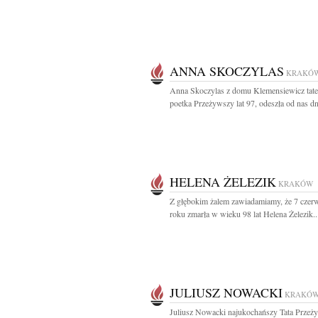
ANNA SKOCZYLAS
KRAKÓ
Anna Skoczylas z domu Klemensiewicz tater
poetka Przeżywszy lat 97, odeszła od nas dni
HELENA ŻELEZIK
KRAKÓW
Z głębokim żalem zawiadamiamy, że 7 czer
roku zmarła w wieku 98 lat Helena Żelezik..
JULIUSZ NOWACKI
KRAKÓ
Juliusz Nowacki najukochańszy Tata Przeży