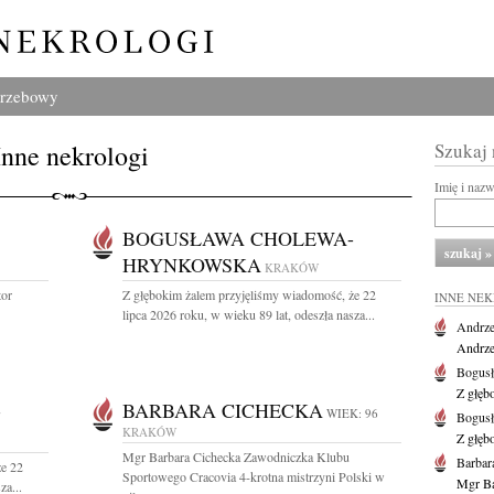
grzebowy
Inne nekrologi
Szukaj
Imię i naz
BOGUSŁAWA CHOLEWA-
HRYNKOWSKA
KRAKÓW
tor
Z głębokim żalem przyjęliśmy wiadomość, że 22
INNE NE
lipca 2026 roku, w wieku 89 lat, odeszła nasza...
Andrze
Andrzej
Bogus
Z głęb
-
BARBARA CICHECKA
WIEK: 96
Bogus
KRAKÓW
Z głęb
Mgr Barbara Cichecka Zawodniczka Klubu
Barbar
że 22
Sportowego Cracovia 4-krotna mistrzyni Polski w
Mgr Ba
za...