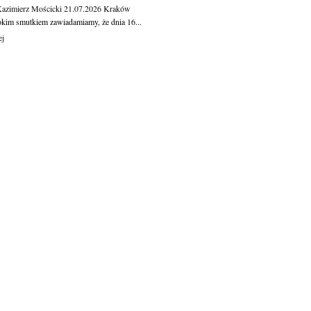
Kazimierz Mościcki
21.07.2026
Kraków
okim smutkiem zawiadamiamy, że dnia 16...
ej