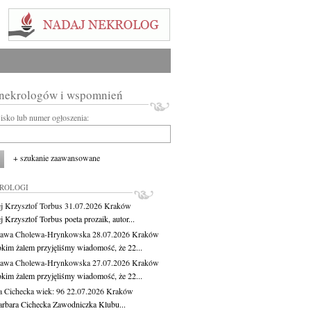
 nekrologów i wspomnień
wisko lub numer ogłoszenia:
+ szukanie zaawansowane
KROLOGI
j Krzysztof Torbus
31.07.2026
Kraków
 Krzysztof Torbus poeta prozaik, autor...
ława Cholewa-Hrynkowska
28.07.2026
Kraków
okim żalem przyjęliśmy wiadomość, że 22...
ława Cholewa-Hrynkowska
27.07.2026
Kraków
okim żalem przyjęliśmy wiadomość, że 22...
a Cichecka
wiek: 96
22.07.2026
Kraków
rbara Cichecka Zawodniczka Klubu...