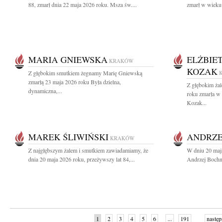
88, zmarł dnia 22 maja 2026 roku. Msza św....
zmarł w wieku 
MARIA GNIEWSKA
ELŻBIE
KRAKÓW
KOZAK
Z głębokim smutkiem żegnamy Marię Gniewską
zmarłą 23 maja 2026 roku Była dzielna,
Z głębokim ża
dynamiczna,...
roku zmarła w
Kozak...
MAREK ŚLIWIŃSKI
ANDRZE
KRAKÓW
Z najgłębszym żalem i smutkiem zawiadamiamy, że
W dniu 20 maj
dnia 20 maja 2026 roku, przeżywszy lat 84,...
Andrzej Bochni
1
2
3
4
5
6
...
191
następ