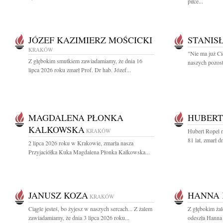
piłce...
JÓZEF KAZIMIERZ MOŚCICKI
STANIS
KRAKÓW
"Nie ma już Ci
Z głębokim smutkiem zawiadamiamy, że dnia 16
naszych pozost
lipca 2026 roku zmarł Prof. Dr hab. Józef...
MAGDALENA PŁONKA
HUBERT
KALKOWSKA
KRAKÓW
Hubert Ropel n
81 lat, zmarł d
2 lipca 2026 roku w Krakowie, zmarła nasza
Przyjaciółka Kuka Magdalena Płonka Kalkowska...
JANUSZ KOZA
HANNA 
KRAKÓW
Ciągle jesteś, bo żyjesz w naszych sercach... Z żalem
Z głębokim ża
zawiadamiamy, że dnia 3 lipca 2026 roku...
odeszła Hanna 