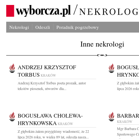
Nekrologi
Odeszli
Poradnik pogrzebowy
Inne nekrologi
ANDRZEJ KRZYSZTOF
BOGUSŁ
TORBUS
HRYNK
KRAKÓW
Andrzej Krzysztof Torbus poeta prozaik, autor
Z głębokim ża
tekstów piosenek, utworów dla...
lipca 2026 roku
BOGUSŁAWA CHOLEWA-
BARBAR
HRYNKOWSKA
KRAKÓW
KRAKÓW
Mgr Barbara C
Z głębokim żalem przyjęliśmy wiadomość, że 22
Sportowego Cra
lipca 2026 roku, w wieku 89 lat, odeszła nasza...