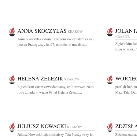
ANNA SKOCZYLAS
JOLANT
KRAKÓW
KRAKÓW
Anna Skoczylas z domu Klemensiewicz taterniczka i
Z głębokim ża
poetka Przeżywszy lat 97, odeszła od nas dnia...
roku w wieku 79
HELENA ŻELEZIK
WOJCIE
KRAKÓW
Z głębokim żalem zawiadamiamy, że 7 czerwca 2026
prof. dr hab. 
roku zmarła w wieku 98 lat Helena Żelezik...
Mąż, Tata, Dzia
JULIUSZ NOWACKI
ZDZISŁ
KRAKÓW
Juliusz Nowacki najukochańszy Tata Przeżywszy lat
Z żalem zawia