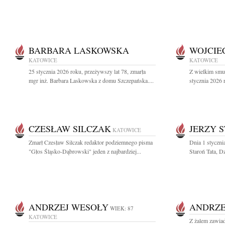
BARBARA LASKOWSKA
WOJCIE
KATOWICE
KATOWICE
25 stycznia 2026 roku, przeżywszy lat 78, zmarła
Z wielkim smu
mgr inż. Barbara Laskowska z domu Szczepańska....
stycznia 2026 
CZESŁAW SILCZAK
JERZY 
KATOWICE
Zmarł Czesław Silczak redaktor podziemnego pisma
Dnia 1 stycznia
"Głos Śląsko-Dąbrowski" jeden z najbardziej...
Staroń Tata, Dz
ANDRZEJ WESOŁY
ANDRZE
WIEK: 87
KATOWICE
Z żalem zawiad