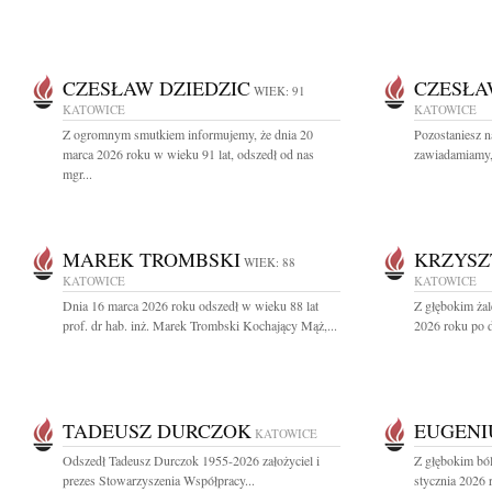
CZESŁAW DZIEDZIC
CZESŁA
WIEK: 91
KATOWICE
KATOWICE
Z ogromnym smutkiem informujemy, że dnia 20
Pozostaniesz n
marca 2026 roku w wieku 91 lat, odszedł od nas
zawiadamiamy, 
mgr...
MAREK TROMBSKI
KRZYSZ
WIEK: 88
KATOWICE
KATOWICE
Dnia 16 marca 2026 roku odszedł w wieku 88 lat
Z głębokim ża
prof. dr hab. inż. Marek Trombski Kochający Mąż,...
2026 roku po dł
TADEUSZ DURCZOK
EUGENI
KATOWICE
Odszedł Tadeusz Durczok 1955-2026 założyciel i
Z głębokim bó
prezes Stowarzyszenia Współpracy...
stycznia 2026 