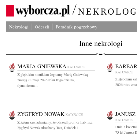
Nekrologi
Odeszli
Poradnik pogrzebowy
Inne nekrologi
MARIA GNIEWSKA
BARBAR
KATOWICE
KATOWICE
Z głębokim smutkiem żegnamy Marię Gniewską
Z głębokim ża
zmarłą 23 maja 2026 roku Była dzielna,
2026 roku zmar
dynamiczna,...
ZYGFRYD NOWAK
JANUSZ
KATOWICE
KATOWICE
Z żalem zawiadamiamy, że odszedł prof. dr hab. inż.
Dnia 7 kwietn
Zygfryd Nowak ukochany Tata, Dziadek i...
75 lat Janusz 