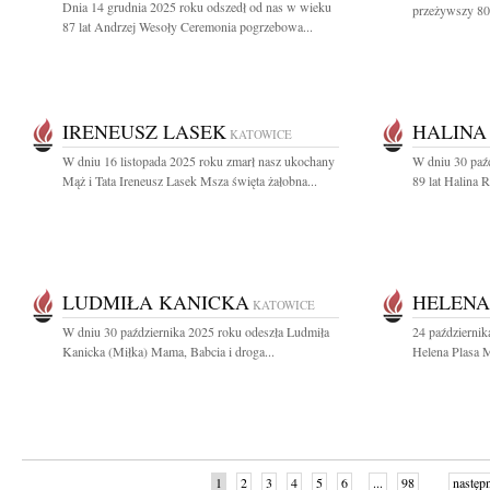
Dnia 14 grudnia 2025 roku odszedł od nas w wieku
przeżywszy 80 
87 lat Andrzej Wesoły Ceremonia pogrzebowa...
IRENEUSZ LASEK
HALINA
KATOWICE
W dniu 16 listopada 2025 roku zmarł nasz ukochany
W dniu 30 paź
Mąż i Tata Ireneusz Lasek Msza święta żałobna...
89 lat Halina R
LUDMIŁA KANICKA
HELENA
KATOWICE
W dniu 30 października 2025 roku odeszła Ludmiła
24 październik
Kanicka (Miłka) Mama, Babcia i droga...
Helena Plasa M
1
2
3
4
5
6
...
98
następ