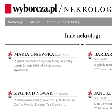
Nekrologi
Odeszli
Poradnik pogrzebowy
Inne nekrologi
MARIA GNIEWSKA
BARBAR
KATOWICE
KATOWICE
Z głębokim smutkiem żegnamy Marię Gniewską
Z głębokim ża
zmarłą 23 maja 2026 roku Była dzielna,
2026 roku zmar
dynamiczna,...
ZYGFRYD NOWAK
JANUSZ
KATOWICE
KATOWICE
Z żalem zawiadamiamy, że odszedł prof. dr hab. inż.
Dnia 7 kwietn
Zygfryd Nowak ukochany Tata, Dziadek i...
75 lat Janusz 