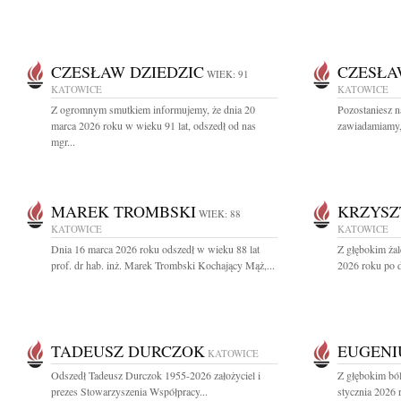
CZESŁAW DZIEDZIC
CZESŁA
WIEK: 91
KATOWICE
KATOWICE
Z ogromnym smutkiem informujemy, że dnia 20
Pozostaniesz n
marca 2026 roku w wieku 91 lat, odszedł od nas
zawiadamiamy, 
mgr...
MAREK TROMBSKI
KRZYSZ
WIEK: 88
KATOWICE
KATOWICE
Dnia 16 marca 2026 roku odszedł w wieku 88 lat
Z głębokim ża
prof. dr hab. inż. Marek Trombski Kochający Mąż,...
2026 roku po dł
TADEUSZ DURCZOK
EUGENI
KATOWICE
Odszedł Tadeusz Durczok 1955-2026 założyciel i
Z głębokim bó
prezes Stowarzyszenia Współpracy...
stycznia 2026 