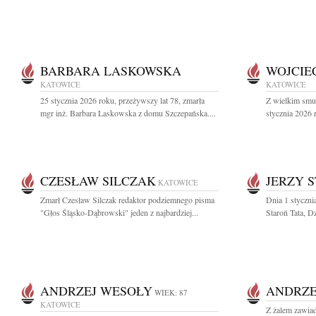
BARBARA LASKOWSKA
WOJCIE
KATOWICE
KATOWICE
25 stycznia 2026 roku, przeżywszy lat 78, zmarła
Z wielkim smu
mgr inż. Barbara Laskowska z domu Szczepańska....
stycznia 2026 
CZESŁAW SILCZAK
JERZY 
KATOWICE
Zmarł Czesław Silczak redaktor podziemnego pisma
Dnia 1 stycznia
"Głos Śląsko-Dąbrowski" jeden z najbardziej...
Staroń Tata, Dz
ANDRZEJ WESOŁY
ANDRZE
WIEK: 87
KATOWICE
Z żalem zawiad