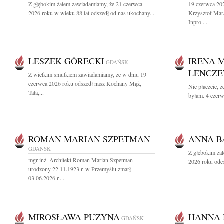
Z głębokim żalem zawiadamiamy, że 21 czerwca
19 czerwca 202
2026 roku w wieku 88 lat odszedł od nas ukochany...
Krzysztof Mara
Inpro....
LESZEK GÓRECKI
IRENA 
GDAŃSK
LENCZ
Z wielkim smutkiem zawiadamiamy, że w dniu 19
czerwca 2026 roku odszedł nasz Kochany Mąż,
Nie płaczcie, ż
Tata,...
byłam. 4 czerw
ROMAN MARIAN SZPETMAN
ANNA 
GDAŃSK
Z głębokim ża
mgr inż. Architekt Roman Marian Szpetman
2026 roku odes
urodzony 22.11.1923 r. w Przemyślu zmarł
03.06.2026 r....
MIROSŁAWA PUZYNA
HANNA
GDAŃSK