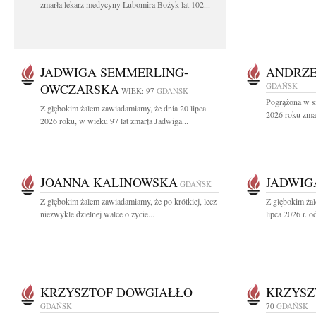
zmarła lekarz medycyny Lubomira Bożyk lat 102...
JADWIGA SEMMERLING-
ANDRZE
OWCZARSKA
GDAŃSK
WIEK: 97
GDAŃSK
Pogrążona w sm
Z głębokim żalem zawiadamiamy, że dnia 20 lipca
2026 roku zmar
2026 roku, w wieku 97 lat zmarła Jadwiga...
JOANNA KALINOWSKA
JADWIG
GDAŃSK
Z głębokim żalem zawiadamiamy, że po krótkiej, lecz
Z głębokim ża
niezwykle dzielnej walce o życie...
lipca 2026 r. o
KRZYSZTOF DOWGIAŁŁO
KRZYSZ
GDAŃSK
70
GDAŃSK