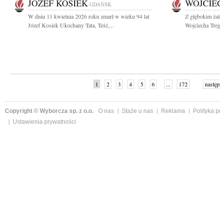
JÓZEF KOSIEK
WOJCIE
GDAŃSK
W dniu 11 kwietnia 2026 roku zmarł w wieku 94 lat
Z głębokim ża
Józef Kosiek Ukochany Tata, Teść,...
Wojciecha Trej
1
2
3
4
5
6
...
172
następ
Copyright © Wyborcza sp. z o.o.
O nas
Staże u nas
Reklama
Polityka 
Ustawienia prywatności