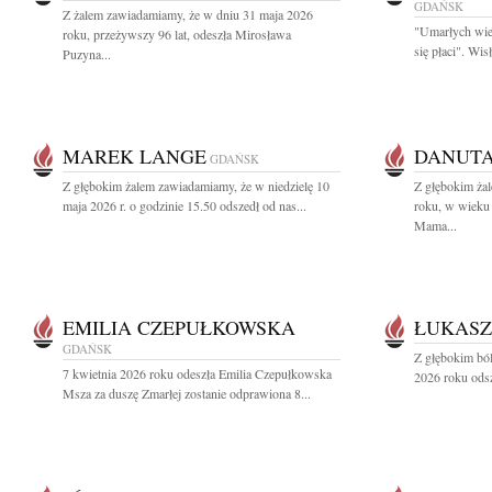
GDAŃSK
Z żalem zawiadamiamy, że w dniu 31 maja 2026
"Umarłych wie
roku, przeżywszy 96 lat, odeszła Mirosława
się płaci". Wi
Puzyna...
MAREK LANGE
DANUT
GDAŃSK
Z głębokim żalem zawiadamiamy, że w niedzielę 10
Z głębokim ża
maja 2026 r. o godzinie 15.50 odszedł od nas...
roku, w wieku 
Mama...
EMILIA CZEPUŁKOWSKA
ŁUKASZ
GDAŃSK
Z głębokim bó
7 kwietnia 2026 roku odeszła Emilia Czepułkowska
2026 roku odsz
Msza za duszę Zmarłej zostanie odprawiona 8...