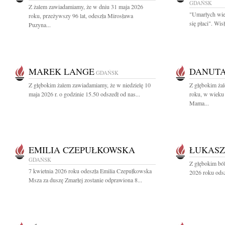
GDAŃSK
Z żalem zawiadamiamy, że w dniu 31 maja 2026
"Umarłych wie
roku, przeżywszy 96 lat, odeszła Mirosława
się płaci". Wi
Puzyna...
MAREK LANGE
DANUT
GDAŃSK
Z głębokim żalem zawiadamiamy, że w niedzielę 10
Z głębokim ża
maja 2026 r. o godzinie 15.50 odszedł od nas...
roku, w wieku 
Mama...
EMILIA CZEPUŁKOWSKA
ŁUKASZ
GDAŃSK
Z głębokim bó
7 kwietnia 2026 roku odeszła Emilia Czepułkowska
2026 roku odsz
Msza za duszę Zmarłej zostanie odprawiona 8...