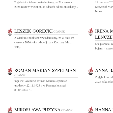
Z głębokim żalem zawiadamiamy, że 21 czerwca
19 czerwca 202
2026 roku w wieku 88 lat odszedł od nas ukochany...
Krzysztof Mara
Inpro....
LESZEK GÓRECKI
IRENA 
GDAŃSK
LENCZ
Z wielkim smutkiem zawiadamiamy, że w dniu 19
czerwca 2026 roku odszedł nasz Kochany Mąż,
Nie płaczcie, ż
Tata,...
byłam. 4 czerw
ROMAN MARIAN SZPETMAN
ANNA 
GDAŃSK
Z głębokim ża
mgr inż. Architekt Roman Marian Szpetman
2026 roku odes
urodzony 22.11.1923 r. w Przemyślu zmarł
03.06.2026 r....
MIROSŁAWA PUZYNA
HANNA
GDAŃSK