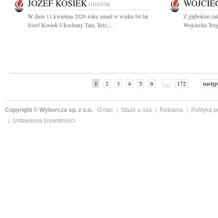
JÓZEF KOSIEK
WOJCIE
GDAŃSK
W dniu 11 kwietnia 2026 roku zmarł w wieku 94 lat
Z głębokim ża
Józef Kosiek Ukochany Tata, Teść,...
Wojciecha Trej
1
2
3
4
5
6
...
172
następ
Copyright © Wyborcza sp. z o.o.
O nas
Staże u nas
Reklama
Polityka 
Ustawienia prywatności