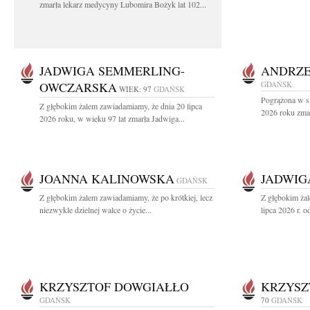
zmarła lekarz medycyny Lubomira Bożyk lat 102...
JADWIGA SEMMERLING-
ANDRZE
OWCZARSKA
GDAŃSK
WIEK: 97
GDAŃSK
Pogrążona w sm
Z głębokim żalem zawiadamiamy, że dnia 20 lipca
2026 roku zmar
2026 roku, w wieku 97 lat zmarła Jadwiga...
JOANNA KALINOWSKA
JADWIG
GDAŃSK
Z głębokim żalem zawiadamiamy, że po krótkiej, lecz
Z głębokim ża
niezwykle dzielnej walce o życie...
lipca 2026 r. o
KRZYSZTOF DOWGIAŁŁO
KRZYSZ
GDAŃSK
70
GDAŃSK