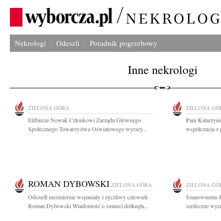
Nekrologi
Odeszli
Poradnik pogrzebowy
Inne nekrologi
ZIELONA GÓRA
ZIELONA GÓ
Elżbiecie Nowak Członkowi Zarządu Głównego
Pani Katarzyn
Społecznego Towarzystwa Oświatowego wyrazy...
współczucia z
ROMAN DYBOWSKI
ZIELONA GÓRA
ZIELONA GÓ
Odszedł niezmiernie wspaniały i życzliwy człowiek
Szanownemu P
Roman Dybowski Wiadomość o śmierci dotknęła...
serdeczne wyra