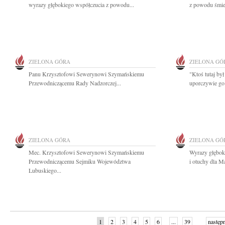
wyrazy głębokiego współczucia z powodu...
z powodu śmie
ZIELONA GÓRA
ZIELONA GÓ
Panu Krzysztofowi Sewerynowi Szymańskiemu
"Ktoś tutaj był
Przewodniczącemu Rady Nadzorczej...
uporczywie go
ZIELONA GÓRA
ZIELONA GÓ
Mec. Krzysztofowi Sewerynowi Szymańskiemu
Wyrazy głębok
Przewodniczącemu Sejmiku Województwa
i otuchy dla M
Lubuskiego...
1
2
3
4
5
6
...
39
następ