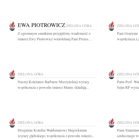
EWA PIOTROWICZ
ZIELONA GÓRA
ZIELONA GÓ
Z ogromnym smutkiem przyjęliśmy wiadomość o
Pani Grażynie
śmierci Ewy Piotrowicz wieloletniej Pani Prezes...
współczucia z
ZIELONA GÓRA
ZIELONA GÓ
Naszej Koleżance Barbarze Muszyńskiej wyrazy
Panu Prof. Wa
współczucia z powodu śmierci Mamy składają...
Sejm RP wyrazy
ZIELONA GÓRA
ZIELONA GÓ
Drogiemu Koledze Waldemarowi Sługockiemu
Panu Stanisł
wyrazy głębokiego współczucia z powodu śmierci...
serdecznego ws