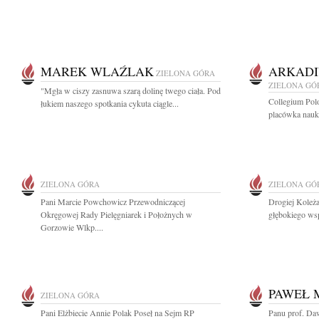
MAREK WLAŹLAK
ARKADI
ZIELONA GÓRA
ZIELONA GÓ
"Mgła w ciszy zasnuwa szarą dolinę twego ciała. Pod
Collegium Pol
łukiem naszego spotkania cykuta ciągle...
placówka nauk
ZIELONA GÓRA
ZIELONA GÓ
Pani Marcie Powchowicz Przewodniczącej
Drogiej Koleża
Okręgowej Rady Pielęgniarek i Położnych w
głębokiego wsp
Gorzowie Wlkp....
PAWEŁ
ZIELONA GÓRA
Pani Elżbiecie Annie Polak Poseł na Sejm RP
Panu prof. Da