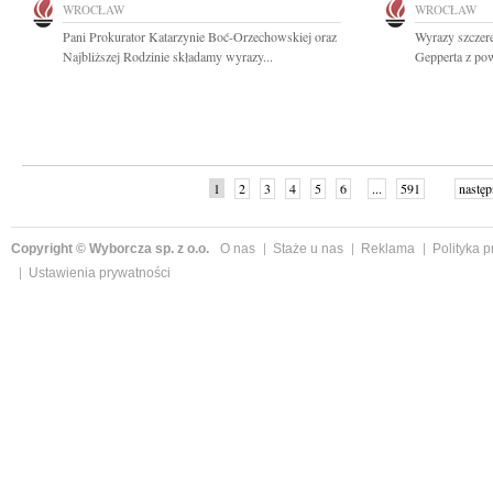
WROCŁAW
WROCŁAW
Pani Prokurator Katarzynie Boć-Orzechowskiej oraz
Wyrazy szczer
Najbliższej Rodzinie składamy wyrazy...
Gepperta z po
1
2
3
4
5
6
...
591
następ
Copyright © Wyborcza sp. z o.o.
O nas
Staże u nas
Reklama
Polityka 
Ustawienia prywatności