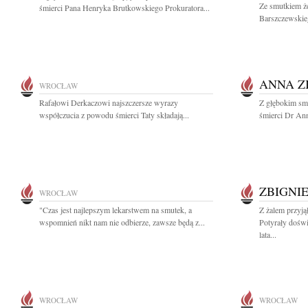
Ze smutkiem ż
śmierci Pana Henryka Brutkowskiego Prokuratora...
Barszczewskie
ANNA Z
WROCŁAW
Rafałowi Derkaczowi najszczersze wyrazy
Z głębokim sm
współczucia z powodu śmierci Taty składają...
śmierci Dr Ann
ZBIGNI
WROCŁAW
"Czas jest najlepszym lekarstwem na smutek, a
Z żalem przyj
wspomnień nikt nam nie odbierze, zawsze będą z...
Potyrały dośw
lata...
WROCŁAW
WROCŁAW