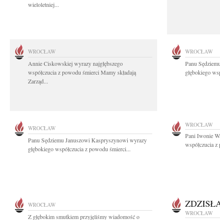
wieloletniej...
WROCŁAW
WROCŁAW
Annie Ciskowskiej wyrazy najgłębszego
Panu Sędziem
współczucia z powodu śmierci Mamy składają
głębokiego wsp
Zarząd...
WROCŁAW
WROCŁAW
Pani Iwonie W
Panu Sędziemu Januszowi Kaspryszynowi wyrazy
współczucia z
głębokiego współczucia z powodu śmierci...
ZDZISŁ
WROCŁAW
WROCŁAW
Z głębokim smutkiem przyjęliśmy wiadomość o