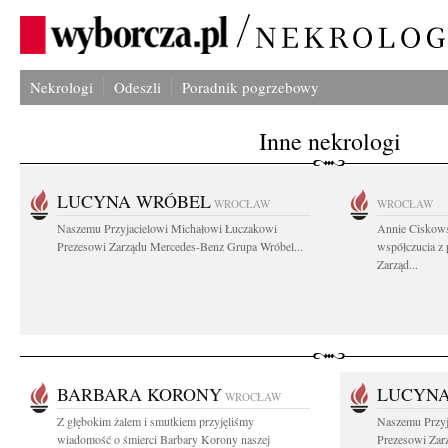
Nekrologi
Odeszli
Poradnik pogrzebowy
Inne nekrologi
LUCYNA WRÓBEL
WROCŁAW
WROCŁAW
Naszemu Przyjacielowi Michałowi Łuczakowi
Annie Ciskows
Prezesowi Zarządu Mercedes-Benz Grupa Wróbel...
współczucia z
Zarząd...
BARBARA KORONY
LUCYN
WROCŁAW
Z głębokim żalem i smutkiem przyjęliśmy
Naszemu Przyj
wiadomość o śmierci Barbary Korony naszej
Prezesowi Zar