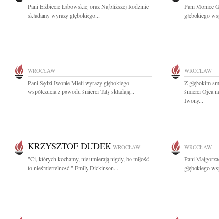
Pani Elżbiecie Łabowskiej oraz Najbliższej Rodzinie
Pani Monice G
składamy wyrazy głębokiego...
głębokiego wsp
WROCŁAW
WROCŁAW
Pani Sędzi Iwonie Mieli wyrazy głębokiego
Z głębokim sm
współczucia z powodu śmierci Taty składają...
śmierci Ojca 
Iwony...
KRZYSZTOF DUDEK
WROCŁAW
WROCŁAW
"Ci, których kochamy, nie umierają nigdy, bo miłość
Pani Małgorzac
to nieśmiertelność." Emily Dickinson...
głębokiego wsp