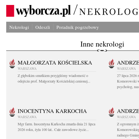
Nekrologi
Odeszli
Poradnik pogrzebowy
Inne nekrologi
MAŁGORZATA KOŚCIELSKA
ANDRZE
WARSZAWA
WARSZAWA
Z głębokim smutkiem przyjęliśmy wiadomość o
27 lipca 2026 
odejściu prof. Małgorzaty Kościelskiej cenionej...
Komorowski ws
psycholog, nasz
INOCENTYNA KARKOCHA
ANDRZE
WARSZAWA
WARSZAWA
Mgr farm. Inocentyna Karkocha zmarła dnia 21 lipca
Z ogromnym ż
2026 roku, żyła 100 lat.. Całe zawodowe życie...
Komorowskiego
radnego Gminy