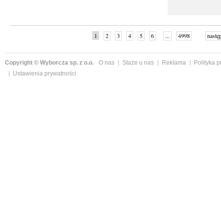
1
2
3
4
5
6
...
4998
nastę
Copyright © Wyborcza sp. z o.o.
O nas
Staże u nas
Reklama
Polityka 
Ustawienia prywatności