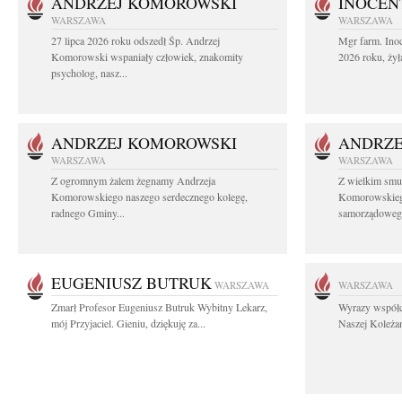
ANDRZEJ KOMOROWSKI
INOCEN
WARSZAWA
WARSZAWA
27 lipca 2026 roku odszedł Śp. Andrzej
Mgr farm. Inoc
Komorowski wspaniały człowiek, znakomity
2026 roku, żył
psycholog, nasz...
ANDRZEJ KOMOROWSKI
ANDRZE
WARSZAWA
WARSZAWA
Z ogromnym żalem żegnamy Andrzeja
Z wielkim smu
Komorowskiego naszego serdecznego kolegę,
Komorowskiego
radnego Gminy...
samorządowego
EUGENIUSZ BUTRUK
WARSZAWA
WARSZAWA
Zmarł Profesor Eugeniusz Butruk Wybitny Lekarz,
Wyrazy współc
mój Przyjaciel. Gieniu, dziękuję za...
Naszej Koleżan