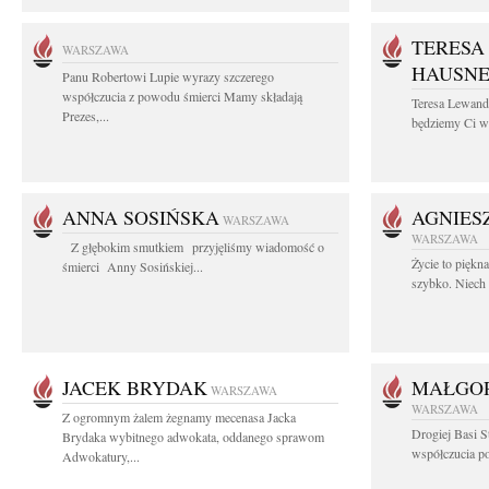
TERESA
WARSZAWA
HAUSN
Panu Robertowi Lupie wyrazy szczerego
współczucia z powodu śmierci Mamy składają
Teresa Lewan
Prezes,...
będziemy Ci wd
ANNA SOSIŃSKA
AGNIES
WARSZAWA
WARSZAWA
Z głębokim smutkiem przyjęliśmy wiadomość o
Życie to piękn
śmierci Anny Sosińskiej...
szybko. Niech 
JACEK BRYDAK
MAŁGOR
WARSZAWA
WARSZAWA
Z ogromnym żalem żegnamy mecenasa Jacka
Drogiej Basi S
Brydaka wybitnego adwokata, oddanego sprawom
współczucia po 
Adwokatury,...