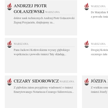
ANDRZEJ PIOTR
WARSZAWA
GOŁASZEWSKI
WARSZAWA
Dr Matyldzie M
z powodu śmier
doktor nauk technicznych Andrzej Piotr Gołaszewski
Żegnaj Przyjacielu, dziękujemy za...
WARSZAWA
WARSZAWA
Panu Jackowi Kotłowskiemu wyrazy głębokiego
Drogiej Koleż
współczucia z powodu śmierci Taty składają...
szczerego żalu 
CEZARY SIDOROWICZ
JÓZEFA
WARSZAWA
Z głębokim żalem przyjęliśmy wiadomość o śmierci
Z wielkim smu
Emerytowanego Notariusza Cezarego Sidorowicza...
śmierci Józefy