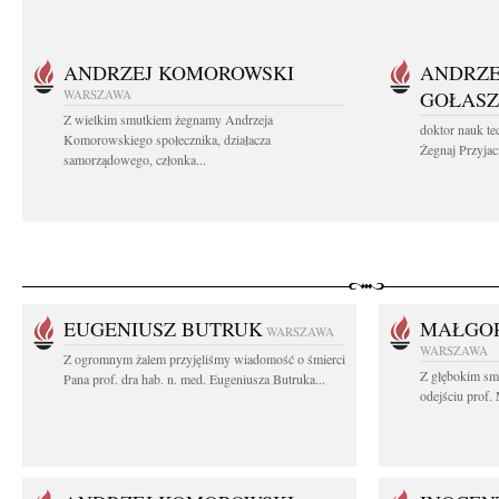
ANDRZEJ KOMOROWSKI
ANDRZE
WARSZAWA
GOŁASZ
Z wielkim smutkiem żegnamy Andrzeja
doktor nauk te
Komorowskiego społecznika, działacza
Żegnaj Przyjaci
samorządowego, członka...
EUGENIUSZ BUTRUK
MAŁGOR
WARSZAWA
WARSZAWA
Z ogromnym żalem przyjęliśmy wiadomość o śmierci
Z głębokim sm
Pana prof. dra hab. n. med. Eugeniusza Butruka...
odejściu prof. 