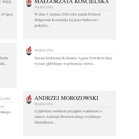
C
MAŁGORZATA KOŚCIELSKA
WIEK:
WARSZAWA
 29 lipca
W dniu 3 sierpnia 2026 roku zmarła Profesor
..
Małgorzata Kościelska Jej prace badawcze i
praktyka...
WARSZAWA
Szefa
Naszej Serdecznej Koleżance Agacie Nowakowskiej
du...
wyrazy głębokiego współczucia i słowa...
ANDRZEJ MOROZOWSKI
SZAWA
WARSZAWA
ć o
Z głębokim smutkiem przyjąłem wiadomość o
itnego...
śmierci Andrzeja Morozowskiego wybitnego
dziennikarza,...