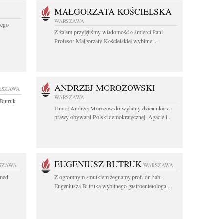
MAŁGORZATA KOŚCIELSKA
WARSZAWA
iego
Z żalem przyjęliśmy wiadomość o śmierci Pani
Profesor Małgorzaty Kościelskiej wybitnej...
ANDRZEJ MOROZOWSKI
RSZAWA
WARSZAWA
z Butruk
Umarł Andrzej Morozowski wybitny dziennikarz i
prawy obywatel Polski demokratycznej. Agacie i...
EUGENIUSZ BUTRUK
SZAWA
WARSZAWA
 med.
Z ogromnym smutkiem żegnamy prof. dr. hab.
Eugeniusza Butruka wybitnego gastroenterologa,...