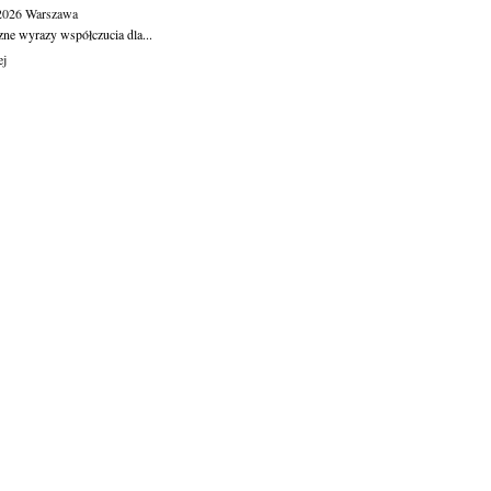
.2026
Warszawa
zne wyrazy współczucia dla...
ej