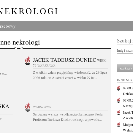
grzebowy
Inne nekrologi
Szukaj
Imię i naz
JACEK TADEUSZ DUNIEC
WIEK:
79
WARSZAWA
Z wielkim żalem przyjęliśmy wiadomość, że 29 lipca
 w...
2026 roku w Australii zmarł w wieku 79 lat...
INNE NE
07.08
Dziekan
07.08
SKA
Naszej 
WARSZAWA
Jacek 
Serdeczne wyrazy współczucia dla naszego Szefa
Z wiel
or
Profesora Dariusza Koziorowskiego z powodu...
Małgor
W dniu 