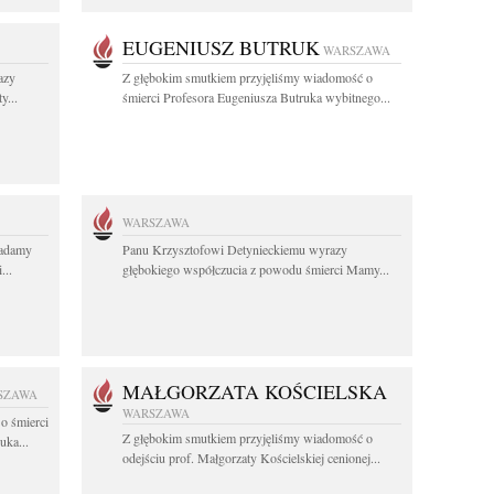
EUGENIUSZ BUTRUK
WARSZAWA
azy
Z głębokim smutkiem przyjęliśmy wiadomość o
y...
śmierci Profesora Eugeniusza Butruka wybitnego...
WARSZAWA
ładamy
Panu Krzysztofowi Detynieckiemu wyrazy
...
głębokiego współczucia z powodu śmierci Mamy...
MAŁGORZATA KOŚCIELSKA
SZAWA
WARSZAWA
o śmierci
Z głębokim smutkiem przyjęliśmy wiadomość o
uka...
odejściu prof. Małgorzaty Kościelskiej cenionej...