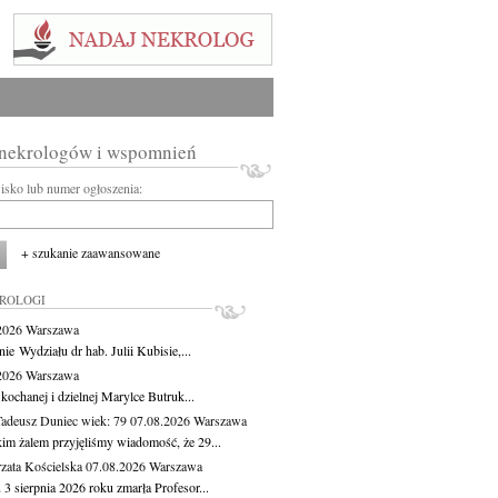
 nekrologów i wspomnień
wisko lub numer ogłoszenia:
+ szukanie zaawansowane
KROLOGI
.2026
Warszawa
ie Wydziału dr hab. Julii Kubisie,...
.2026
Warszawa
kochanej i dzielnej Marylce Butruk...
Tadeusz Duniec
wiek: 79
07.08.2026
Warszawa
kim żalem przyjęliśmy wiadomość, że 29...
zata Kościelska
07.08.2026
Warszawa
3 sierpnia 2026 roku zmarła Profesor...