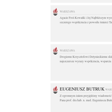
WARSZAWA
Agacie Frol-Kowalik i Jej Najbliższym wyr
szczerego współczucia z powodu śmierci Tat
WARSZAWA
Drogiemu Krzysztofowi Detynieckiemu sk
najszczersze wyrazy współczucia, wsparcia i
EUGENIUSZ BUTRUK
WAR
Z ogromnym żalem przyjęliśmy wiadomość 
Pana prof. dra hab. n. med. Eugeniusza Butr