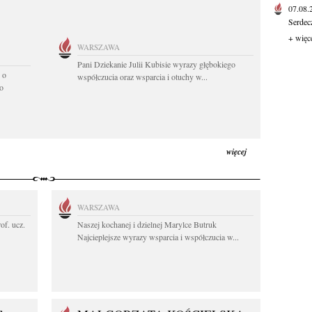
07.08
Serdec
+ więc
WARSZAWA
Pani Dziekanie Julii Kubisie wyrazy głębokiego
 o
współczucia oraz wsparcia i otuchy w...
o
więcej
WARSZAWA
rof. ucz.
Naszej kochanej i dzielnej Marylce Butruk
Najcieplejsze wyrazy wsparcia i współczucia w...