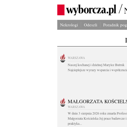
Nekrologi
Odeszli
Poradnik po
WARSZAWA
Naszej kochanej i dzielnej Marylce Butruk
Najcieplejsze wyrazy wsparcia i współczucia
MAŁGORZATA KOŚCIEL
WARSZAWA
W dniu 3 sierpnia 2026 roku zmarła Profes
Małgorzata Kościelska Jej prace badawcze i
praktyka...