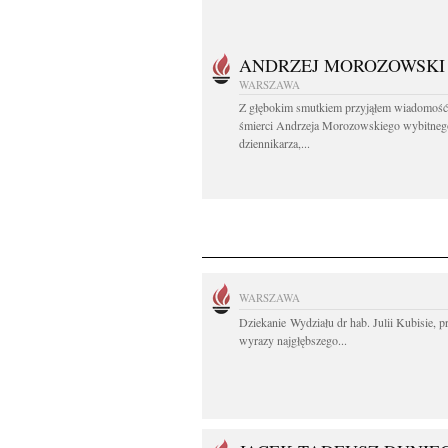
ANDRZEJ MOROZOWSKI
WARSZAWA
Z głębokim smutkiem przyjąłem wiadomość
śmierci Andrzeja Morozowskiego wybitneg
dziennikarza,...
WARSZAWA
Dziekanie Wydziału dr hab. Julii Kubisie, p
wyrazy najgłębszego...