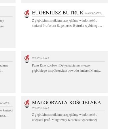
EUGENIUSZ BUTRUK
WARSZAWA
azy
Z głębokim smutkiem przyjęliśmy wiadomość o
y...
śmierci Profesora Eugeniusza Butruka wybitnego...
WARSZAWA
ładamy
Panu Krzysztofowi Detynieckiemu wyrazy
...
głębokiego współczucia z powodu śmierci Mamy...
MAŁGORZATA KOŚCIELSKA
SZAWA
WARSZAWA
o śmierci
Z głębokim smutkiem przyjęliśmy wiadomość o
uka...
odejściu prof. Małgorzaty Kościelskiej cenionej...