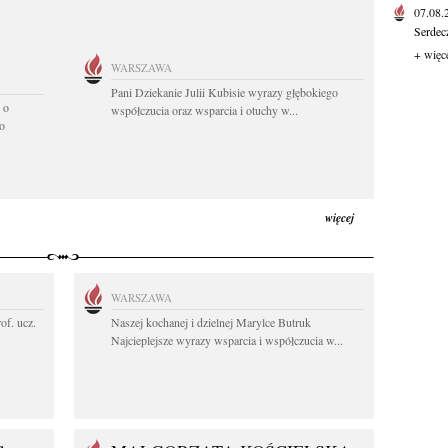
07.08
Serdec
+ więc
WARSZAWA
Pani Dziekanie Julii Kubisie wyrazy głębokiego
 o
współczucia oraz wsparcia i otuchy w...
o
więcej
WARSZAWA
rof. ucz.
Naszej kochanej i dzielnej Marylce Butruk
Najcieplejsze wyrazy wsparcia i współczucia w...