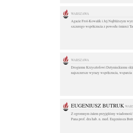
WARSZAWA
Agacie Frol-Kowalik i Jej Najbliższym wyr
szczerego współczucia z powodu śmierci Tat
WARSZAWA
Drogiemu Krzysztofowi Detynieckiemu sk
najszczersze wyrazy współczucia, wsparcia i
EUGENIUSZ BUTRUK
WAR
Z ogromnym żalem przyjęliśmy wiadomość 
Pana prof. dra hab. n. med. Eugeniusza Butr