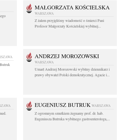
MAŁGORZATA KOŚCIELSKA
WARSZAWA
iego
Z żalem przyjęliśmy wiadomość o śmierci Pani
Profesor Małgorzaty Kościelskiej wybitnej...
ANDRZEJ MOROZOWSKI
RSZAWA
WARSZAWA
z Butruk
Umarł Andrzej Morozowski wybitny dziennikarz i
prawy obywatel Polski demokratycznej. Agacie i...
EUGENIUSZ BUTRUK
SZAWA
WARSZAWA
 med.
Z ogromnym smutkiem żegnamy prof. dr. hab.
Eugeniusza Butruka wybitnego gastroenterologa,...