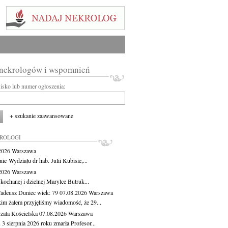
 nekrologów i wspomnień
wisko lub numer ogłoszenia:
+ szukanie zaawansowane
KROLOGI
.2026
Warszawa
ie Wydziału dr hab. Julii Kubisie,...
.2026
Warszawa
kochanej i dzielnej Marylce Butruk...
Tadeusz Duniec
wiek: 79
07.08.2026
Warszawa
kim żalem przyjęliśmy wiadomość, że 29...
zata Kościelska
07.08.2026
Warszawa
3 sierpnia 2026 roku zmarła Profesor...