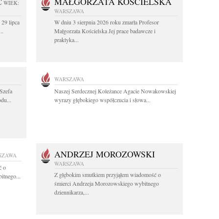
C
MAŁGORZATA KOŚCIELSKA
WIEK:
WARSZAWA
 29 lipca
W dniu 3 sierpnia 2026 roku zmarła Profesor
..
Małgorzata Kościelska Jej prace badawcze i
praktyka...
WARSZAWA
Szefa
Naszej Serdecznej Koleżance Agacie Nowakowskiej
du...
wyrazy głębokiego współczucia i słowa...
ANDRZEJ MOROZOWSKI
SZAWA
WARSZAWA
ć o
Z głębokim smutkiem przyjąłem wiadomość o
itnego...
śmierci Andrzeja Morozowskiego wybitnego
dziennikarza,...