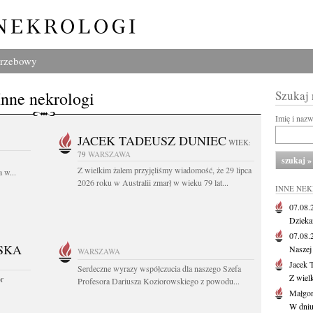
grzebowy
Inne nekrologi
Szukaj
Imię i naz
JACEK TADEUSZ DUNIEC
WIEK:
79
WARSZAWA
Z wielkim żalem przyjęliśmy wiadomość, że 29 lipca
 w...
2026 roku w Australii zmarł w wieku 79 lat...
INNE NE
07.08
Dziekan
07.08
SKA
Naszej 
WARSZAWA
Jacek 
Serdeczne wyrazy współczucia dla naszego Szefa
Z wiel
or
Profesora Dariusza Koziorowskiego z powodu...
Małgor
W dniu 