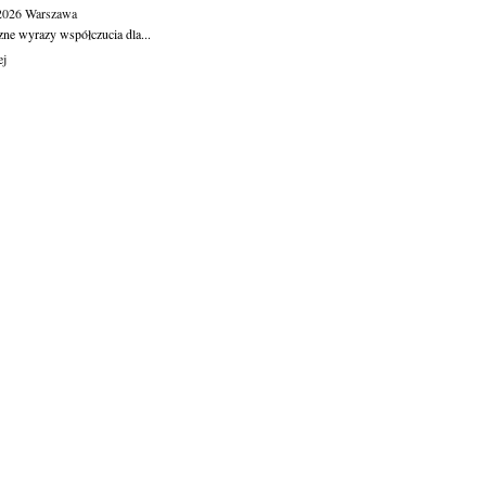
.2026
Warszawa
zne wyrazy współczucia dla...
ej