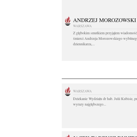
ANDRZEJ MOROZOWSKI
WARSZAWA
Z głębokim smutkiem przyjąłem wiadomość
śmierci Andrzeja Morozowskiego wybitneg
dziennikarza,...
WARSZAWA
Dziekanie Wydziału dr hab. Julii Kubisie, p
wyrazy najgłębszego...