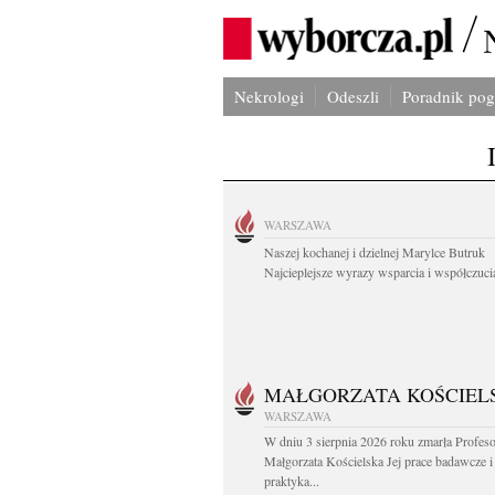
Nekrologi
Odeszli
Poradnik po
WARSZAWA
Naszej kochanej i dzielnej Marylce Butruk
Najcieplejsze wyrazy wsparcia i współczucia
MAŁGORZATA KOŚCIEL
WARSZAWA
W dniu 3 sierpnia 2026 roku zmarła Profes
Małgorzata Kościelska Jej prace badawcze i
praktyka...