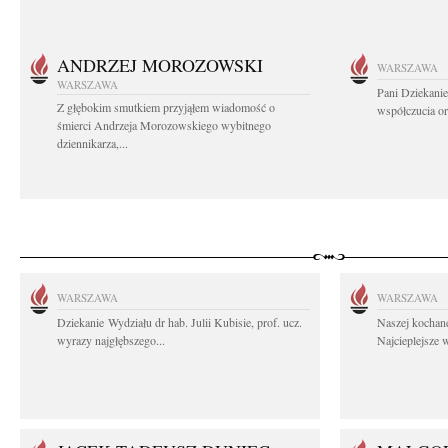
ANDRZEJ MOROZOWSKI
WARSZAWA
WARSZAWA
Pani Dziekanie
Z głębokim smutkiem przyjąłem wiadomość o
współczucia or
śmierci Andrzeja Morozowskiego wybitnego
dziennikarza,...
WARSZAWA
WARSZAWA
Dziekanie Wydziału dr hab. Julii Kubisie, prof. ucz.
Naszej kochane
wyrazy najgłębszego...
Najcieplejsze 