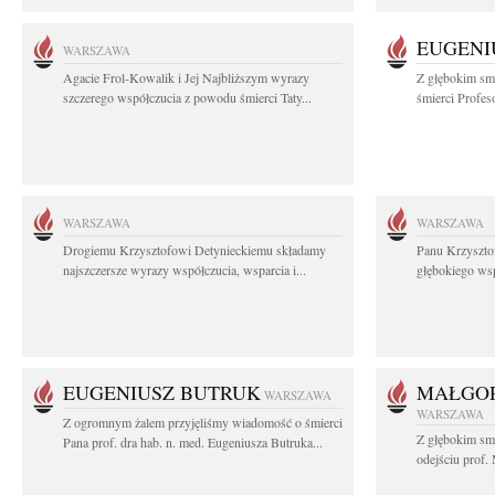
EUGENI
WARSZAWA
Agacie Frol-Kowalik i Jej Najbliższym wyrazy
Z głębokim sm
szczerego współczucia z powodu śmierci Taty...
śmierci Profes
WARSZAWA
WARSZAWA
Drogiemu Krzysztofowi Detynieckiemu składamy
Panu Krzyszto
najszczersze wyrazy współczucia, wsparcia i...
głębokiego ws
EUGENIUSZ BUTRUK
MAŁGOR
WARSZAWA
WARSZAWA
Z ogromnym żalem przyjęliśmy wiadomość o śmierci
Z głębokim sm
Pana prof. dra hab. n. med. Eugeniusza Butruka...
odejściu prof. 