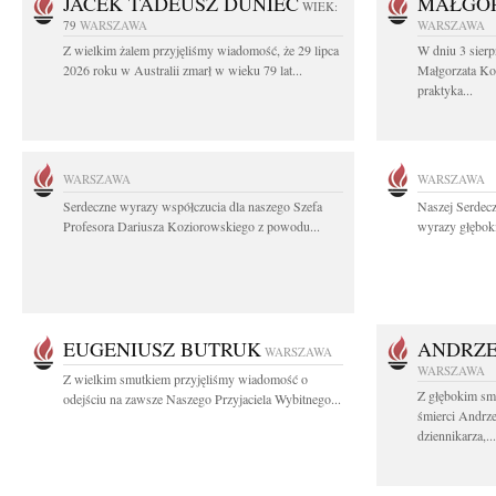
JACEK TADEUSZ DUNIEC
MAŁGOR
WIEK:
79
WARSZAWA
WARSZAWA
Z wielkim żalem przyjęliśmy wiadomość, że 29 lipca
W dniu 3 sierp
2026 roku w Australii zmarł w wieku 79 lat...
Małgorzata Koś
praktyka...
WARSZAWA
WARSZAWA
Serdeczne wyrazy współczucia dla naszego Szefa
Naszej Serdec
Profesora Dariusza Koziorowskiego z powodu...
wyrazy głęboki
EUGENIUSZ BUTRUK
ANDRZE
WARSZAWA
WARSZAWA
Z wielkim smutkiem przyjęliśmy wiadomość o
Z głębokim sm
odejściu na zawsze Naszego Przyjaciela Wybitnego...
śmierci Andrz
dziennikarza,...