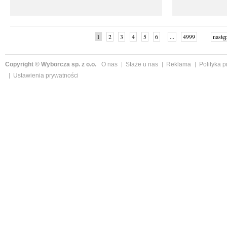
1
2
3
4
5
6
...
4999
nastę
Copyright © Wyborcza sp. z o.o.
O nas
Staże u nas
Reklama
Polityka 
Ustawienia prywatności