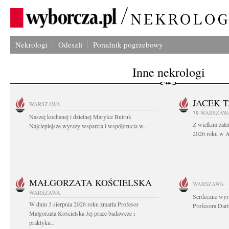
Nekrologi
Odeszli
Poradnik pogrzebowy
Inne nekrologi
JACEK 
WARSZAWA
79
WARSZAW
Naszej kochanej i dzielnej Marylce Butruk
Z wielkim żale
Najcieplejsze wyrazy wsparcia i współczucia w...
2026 roku w Au
MAŁGORZATA KOŚCIELSKA
WARSZAWA
WARSZAWA
Serdeczne wyr
W dniu 3 sierpnia 2026 roku zmarła Profesor
Profesora Dar
Małgorzata Kościelska Jej prace badawcze i
praktyka...