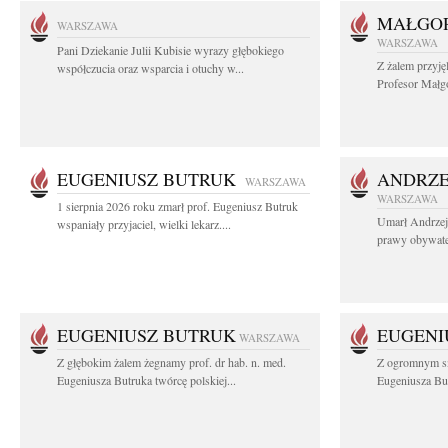
MAŁGOR
WARSZAWA
WARSZAWA
Pani Dziekanie Julii Kubisie wyrazy głębokiego
Z żalem przyję
współczucia oraz wsparcia i otuchy w...
Profesor Małgo
EUGENIUSZ BUTRUK
ANDRZE
WARSZAWA
WARSZAWA
1 sierpnia 2026 roku zmarł prof. Eugeniusz Butruk
Umarł Andrzej
wspaniały przyjaciel, wielki lekarz....
prawy obywatel
EUGENIUSZ BUTRUK
EUGENI
WARSZAWA
Z głębokim żalem żegnamy prof. dr hab. n. med.
Z ogromnym sm
Eugeniusza Butruka twórcę polskiej...
Eugeniusza But