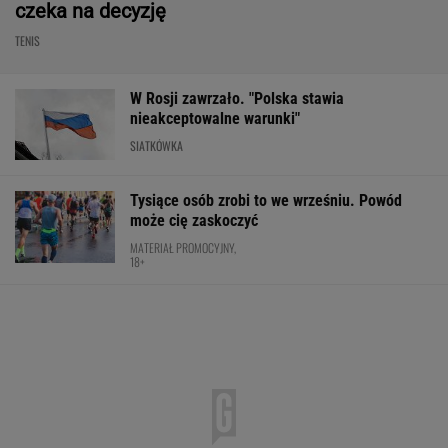
Wnętrze? Klasa światowa. Jazda? Uzależnia.
Ta perełka z Bawarii to czysta perfekcja!
MATERIAŁ PROMOCYJNY
Człowiek, który podkręcił prędkość
światła. Czy Pogacar łamie prawa biologii?
SUBSKRYPCJA
To dlatego Górnik przegrał w el.
LE. "W takiej sytuacji trudno o korzystny
rezultat"
SUBSKRYPCJA