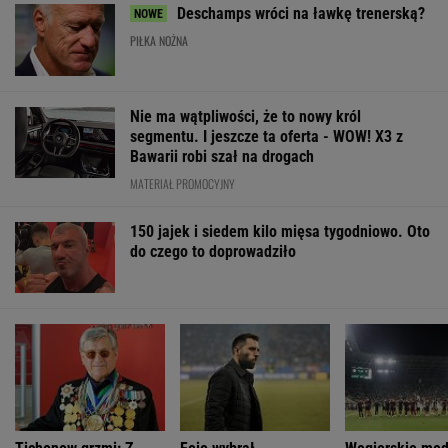
Tichonow grzmi: Z
Feio wybrał
Węgierskie med
Polakami należy
najlepszego polskiego
wprost o tym, c
postąpić dokładnie tak
piłkarza, z jakim
pokazał Górnik
samo
pracował. "Zaszczyt"
WIĘCEJ NIŻ WYNIK. SUBSKRYBUJ
POLITYKA
Polacy
Konflikt między
Prokuratura
ocenili weta
prezydentem a
Leszczyna