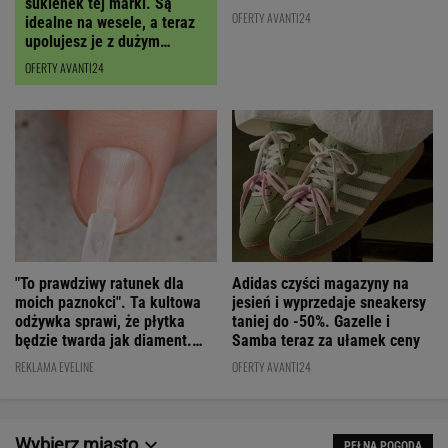
RABATEM
OFERTY AVANTI24
OFERTY AVANTI24
"To prawdziwy ratunek dla
Adidas czyści magazyny na
moich paznokci". Ta kultowa
jesień i wyprzedaje sneakersy
odżywka sprawi, że płytka
taniej do -50%. Gazelle i
będzie twarda jak diament.
Samba teraz za ułamek ceny
Cena? WOW!
REKLAMA EVELINE
OFERTY AVANTI24
Wybierz miasto
PEŁNA POGODA