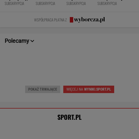
POKAŻ TRWAJĄCE
WIĘCEJ NA
WYNIKI.SPORT.PL
SPORT.PL
Chwalińska znów zagra w Toronto? Polka