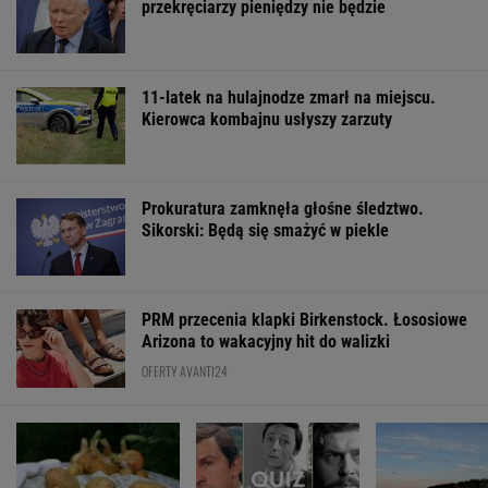
PRM przecenia klapki Birkenstock. Łososiowe
Arizona to wakacyjny hit do walizki
OFERTY AVANTI24
Mieszanie sody i
Rozpoznasz tych
Pustki w kurorc
obierków po
wybitnych aktorów
morzem. "Z rok
ziemniakach. Dlaczego
PRL-u? Wszyscy mylą
rok turystów jes
jest zalecane?
się w 8. pytaniu
mniej"
ŻYĆ LEPIEJ