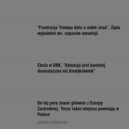
ZROZUM, POZNAJ, ODKRYWAJ
SEKCJA Z SUBSKRYPCJĄ
Najwięcej o Polakach mówią nekrologi
Obama i prezydent Austrii polecają książki na
lato. Jeden z nich - polskiej pisarki
Już na początku urzędowania Mamdani uraził
osoby o wyjątkowej wrażliwości
Ewa Woydyłło: dziś ja jestem głupiutka i
wystraszona. Przepraszam Igę Świątek