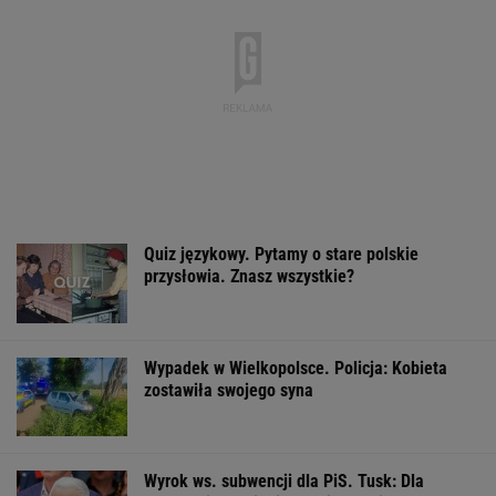
przysłowia. Znasz wszystkie?
Wypadek w Wielkopolsce. Policja: Kobieta
zostawiła swojego syna
Wyrok ws. subwencji dla PiS. Tusk: Dla
przekręciarzy pieniędzy nie będzie
11-latek na hulajnodze zmarł na miejscu.
Kierowca kombajnu usłyszy zarzuty
Prokuratura zamknęła głośne śledztwo.
Sikorski: Będą się smażyć w piekle