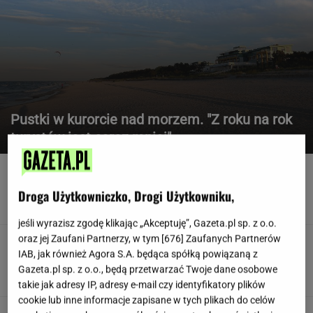
Pustki w kurorcie nad morzem. "Z roku na rok
turystów jest coraz mniej"
Polacy ocenili weta Nawrockiego. Dominuje
jedna odpowiedź
Droga Użytkowniczko, Drogi Użytkowniku,
jeśli wyrazisz zgodę klikając „Akceptuję”, Gazeta.pl sp. z o.o.
oraz jej Zaufani Partnerzy, w tym [
676
] Zaufanych Partnerów
Polka pobiła rekord Guinnessa. Zajęło jej to
IAB, jak również Agora S.A. będąca spółką powiązaną z
15 lat
Gazeta.pl sp. z o.o., będą przetwarzać Twoje dane osobowe
takie jak adresy IP, adresy e-mail czy identyfikatory plików
cookie lub inne informacje zapisane w tych plikach do celów