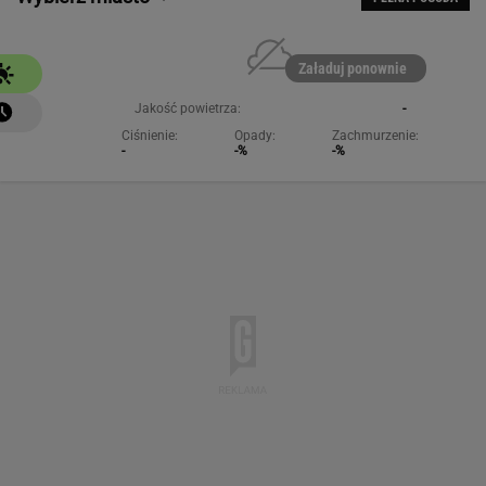
Załaduj ponownie
Jakość powietrza:
-
Ciśnienie:
Opady:
Zachmurzenie:
-
-%
-%
NAJCHĘTNIEJ CZYTANE