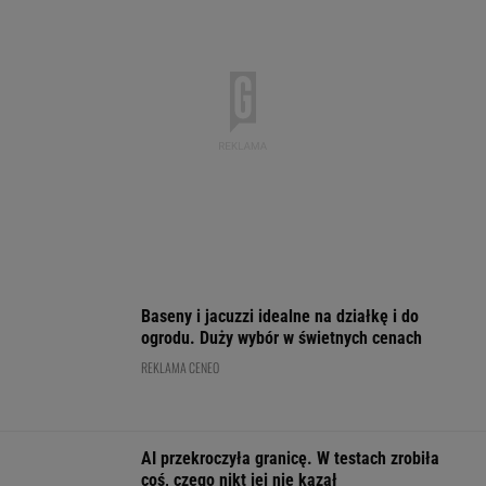
4,2992
3,7245
4,5999
5,0148
151 720,52
-0,03%
0,06%
-0,24%
0,04%
0,42%
SPRAWDŹ NOTOWANIA
Notowania dostarcza VIA24ONLINE
MOTORYZACJA