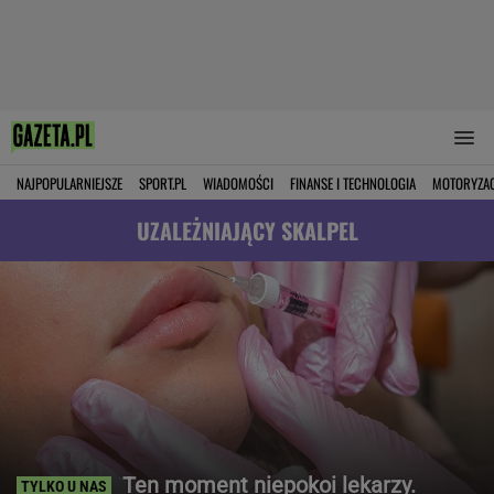
NAJPOPULARNIEJSZE
SPORT.PL
WIADOMOŚCI
FINANSE I TECHNOLOGIA
MOTORYZA
UZALEŻNIAJĄCY SKALPEL
Ten moment niepokoi lekarzy.