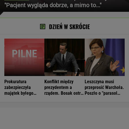
"Pacjent wygląda dobrze, a mimo to..."
DZIEŃ W SKRÓCIE
Prokuratura
Konflikt między
Leszczyna musi
zabezpieczyła
prezydentem a
przeprosić Warchoła.
majątek byłego
rządem. Bosak ostro
Poszło o "parasol
szefa KRRiT
komentuje
ochronny"