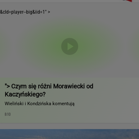
&cId=player--big&iid=1" >
"> Czym się różni Morawiecki od
Kaczyńskiego?
Wieliński i Kondzińska komentują
8:10