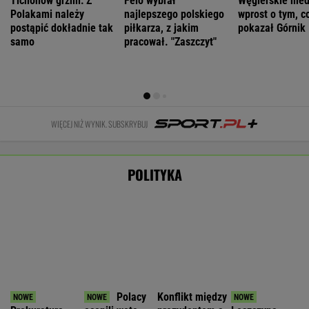
zabezpieczyła
Nawrockiego.
rządem. Bosak:
musi
majątek byłego
Dominuje jedna
Niszczy
przeprosić
szefa KRRiT
odpowiedź
wizerunek
Warchoła.
państwa
Poszło o
WIADOMOŚCI
"parasol
ochronny"
Wpłacał sporą gotówkę,
zaatakowała go grupa mężczyzn. "Był