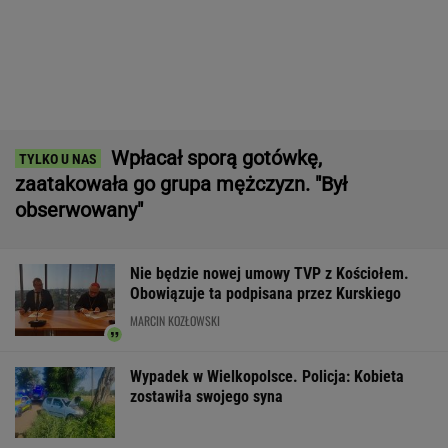
Fala ekstremalnych upałów w
Niemczech. W tydzień zmarło blisko 10 tys.
osób
Dodatkowe dni wolne? Rząd rozważa zmiany
ws. dwóch świąt państwowych
"Frustracja Trumpa dała o sobie znać". Żąda
wyjaśnień ws. zapasów amunicji
Ebola w DRK. "Sytuacja jest bardziej
dramatyczna niż kiedykolwiek"