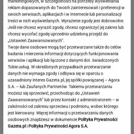
Fala ekstremalnych upałów w Niemczech. W
marketingowych, w szczególności na potrzeby wyświetlania
tydzień zmarło blisko 10 tys. osób
reklam dopasowanych do Twoich zainteresowań i preferencji w
swoich serwisach, aplikacjach i w Internecie lub personalizacji
treści w nich wyświetlanych. Wyrażenie zgody jest dobrowolne.
Jeśli nie chcesz wyrazić zgody, chcesz ograniczyć jej zakres lub
Kaczyński teraz ma już maślarzy
chcesz wycofać zgodę uprzednio udzieloną przejdź do
na tacy. Stało się to, do czego dążyli
„Ustawień Zaawansowanych”.
SUBSKRYPCJA
Twoje dane osobowe mogą być przetwarzane także do celów
badania i mierzenia informacji dotyczących funkcjonowania
serwisów i aplikacji lub łączone z danymi dot. świadczonych
To Nawrocki wcina na śniadanie. Kucharz
Tobie usług. W określonych przypadkach przetwarzanie
wygadał się, co co dla niego przygotowuje
danych nie wymaga zgody i odbywa się w oparciu o
uzasadniony interes Gazeta.pl, jej spółki powiązanej – Agora
S.A. – lub Zaufanych Partnerów. Takiemu przetwarzaniu
USC dokonał transkrypcji
możesz się sprzeciwić, przechodząc do „Ustawień
małżeństwa, ale nie zmienił… stanu
Zaawansowanych” lub przez kontakt z administratorem – w
cywilnego. W świetle prawa wciąż są pannami
zależności od zakresu sprzeciwu i podmiotu, wobec którego
jest kierowany. Więcej informacji o przetwarzaniu danych
osobowych znajdziesz w dokumencie
Polityka Prywatności
Gazeta.pl
i
Polityka Prywatności Agora S.A.