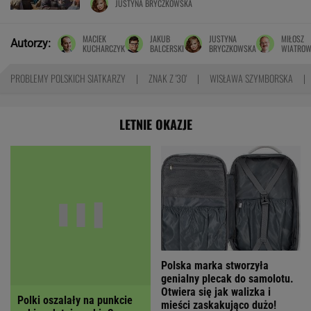
JUSTYNA BRYCZKOWSKA
MACIEK
JAKUB
JUSTYNA
MIŁOSZ
Autorzy:
KUCHARCZYK
BALCERSKI
BRYCZKOWSKA
WIATROW
PROBLEMY POLSKICH SIATKARZY
ZNAK Z '30'
WISŁAWA SZYMBORSKA
LETNIE OKAZJE
Polska marka stworzyła
Polki oszalały na punkcie
genialny plecak do samolotu.
sukienek tej marki. Są
Otwiera się jak walizka i
idealne na wesele, a teraz
mieści zaskakująco dużo!
upolujesz je z dużym