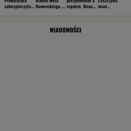
obserwowany"
Nie będzie nowej umowy TVP z Kościołem.
Obowiązuje ta podpisana przez Kurskiego
MARCIN KOZŁOWSKI
Wypadek w Wielkopolsce. Policja: Kobieta
zostawiła swojego syna