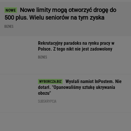
"Oddaj albo nie pobieraj". PSE apelują w
sprawie korzystania z prądu
BIZNES
Tysiące lotów
Jest najbogatsza w
ZUS wypłaca n
zagrożonych przez
Polsce i płaci nawet 10
4352,68 zł. Do
strajk. Pierwsze loty
790 zł. Ofert jest kilka
nie mają znacz
już odwołano
WALUTY I GIEŁDA
EUR
USD
CHF
GBP
WIG