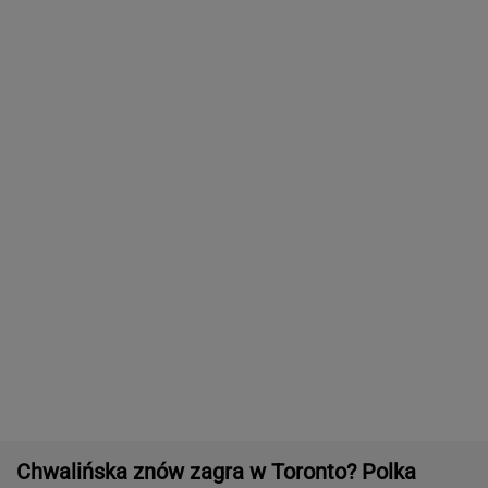
czeka na decyzję
TENIS
W Rosji zawrzało. "Polska stawia
nieakceptowalne warunki"
SIATKÓWKA
Tysiące osób zrobi to we wrześniu. Powód
może cię zaskoczyć
MATERIAŁ PROMOCYJNY,
18+