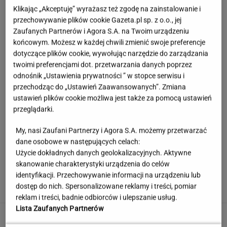
Klikając „Akceptuję” wyrażasz też zgodę na zainstalowanie i
przechowywanie plików cookie Gazeta.pl sp. z o.o., jej
Zaufanych Partnerów i Agora S.A. na Twoim urządzeniu
końcowym. Możesz w każdej chwili zmienić swoje preferencje
dotyczące plików cookie, wywołując narzędzie do zarządzania
twoimi preferencjami dot. przetwarzania danych poprzez
odnośnik „Ustawienia prywatności ” w stopce serwisu i
przechodząc do „Ustawień Zaawansowanych”. Zmiana
ustawień plików cookie możliwa jest także za pomocą ustawień
przeglądarki.
My, nasi Zaufani Partnerzy i Agora S.A. możemy przetwarzać
dane osobowe w następujących celach:
Użycie dokładnych danych geolokalizacyjnych. Aktywne
Wrzuć to do beczki z deszczówką. Woda
skanowanie charakterystyki urządzenia do celów
dłużej pozostanie czysta
identyfikacji. Przechowywanie informacji na urządzeniu lub
dostęp do nich. Spersonalizowane reklamy i treści, pomiar
reklam i treści, badnie odbiorców i ulepszanie usług.
Lista Zaufanych Partnerów
Śmiertelne potrącenie Łukasza Litewki.
Kierowca przerwał milczenie