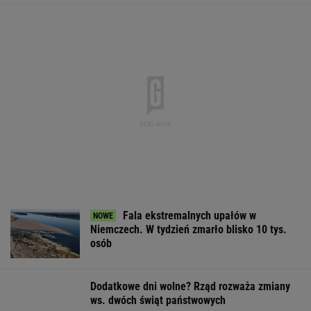
Do tej pory znane głównie z Europy
Zachodniej. Teraz takie miejsca powstają w
Polsce
MATERIAŁ PROMOCYJNY
RCB rozsyła alerty.
Polacy odetchną z
USA nasilają
Możliwe przerwy w
ulgą. Wiadomo, kiedy
działania. "NYT
dostawie prądu
upały wreszcie
powołała tajny 
odpuszczą
do spraw Kuby
WSPÓŁPRACA PŁATNA Z WYBORCZA.PL