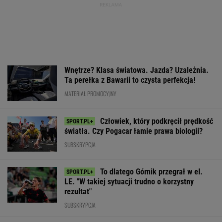
Deschamps wróci na ławkę trenerską?
PIŁKA NOŻNA
Nie ma wątpliwości, że to nowy król
segmentu. I jeszcze ta oferta - WOW! X3 z
Bawarii robi szał na drogach
MATERIAŁ PROMOCYJNY
150 jajek i siedem kilo mięsa tygodniowo. Oto
do czego to doprowadziło