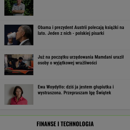
Rekrutacyjny paradoks na rynku pracy w
Polsce. Z tego nikt nie jest zadowolony
BIZNES
Wysłali namiot InPostem. Nie
dotarł. "Opanowaliśmy sztukę ukrywania
obozu"
SUBSKRYPCJA