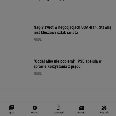
Zaczęło się! Rusza rozbiórka odcinka A1.
Koniec z "falami Dunaju"?
Ma ponad 600 KM mocy i manualna
przekładnię. W przyszłym roku nie będzie
można kupić
MOTO NEWS
Quiz
Wideo
Gazeta.pl
Poczta
Pogoda