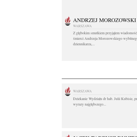
ANDRZEJ MOROZOWSKI
WARSZAWA
Z głębokim smutkiem przyjąłem wiadomość
śmierci Andrzeja Morozowskiego wybitneg
dziennikarza,...
WARSZAWA
Dziekanie Wydziału dr hab. Julii Kubisie, p
wyrazy najgłębszego...