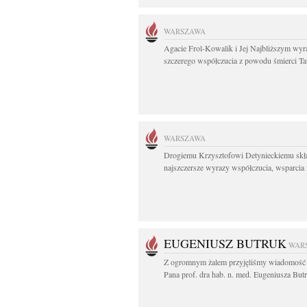
WARSZAWA
Agacie Frol-Kowalik i Jej Najbliższym wyr
szczerego współczucia z powodu śmierci Tat
WARSZAWA
Drogiemu Krzysztofowi Detynieckiemu sk
najszczersze wyrazy współczucia, wsparcia i
EUGENIUSZ BUTRUK
WAR
Z ogromnym żalem przyjęliśmy wiadomość 
Pana prof. dra hab. n. med. Eugeniusza Butr