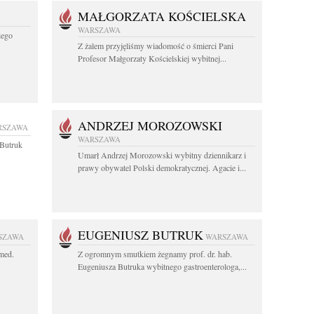
MAŁGORZATA KOŚCIELSKA
WARSZAWA
iego
Z żalem przyjęliśmy wiadomość o śmierci Pani
Profesor Małgorzaty Kościelskiej wybitnej...
ANDRZEJ MOROZOWSKI
RSZAWA
WARSZAWA
z Butruk
Umarł Andrzej Morozowski wybitny dziennikarz i
prawy obywatel Polski demokratycznej. Agacie i...
EUGENIUSZ BUTRUK
SZAWA
WARSZAWA
 med.
Z ogromnym smutkiem żegnamy prof. dr. hab.
Eugeniusza Butruka wybitnego gastroenterologa,...