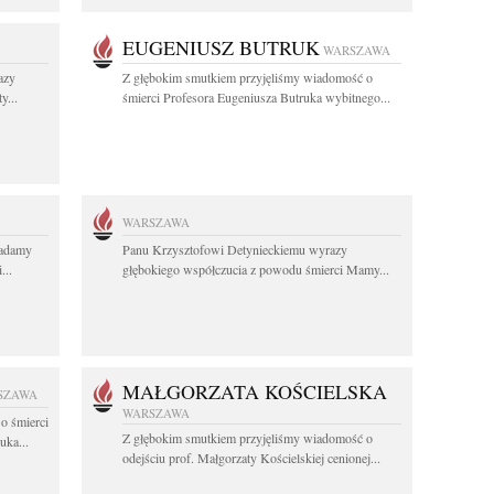
EUGENIUSZ BUTRUK
WARSZAWA
azy
Z głębokim smutkiem przyjęliśmy wiadomość o
y...
śmierci Profesora Eugeniusza Butruka wybitnego...
WARSZAWA
ładamy
Panu Krzysztofowi Detynieckiemu wyrazy
...
głębokiego współczucia z powodu śmierci Mamy...
MAŁGORZATA KOŚCIELSKA
SZAWA
WARSZAWA
o śmierci
Z głębokim smutkiem przyjęliśmy wiadomość o
uka...
odejściu prof. Małgorzaty Kościelskiej cenionej...