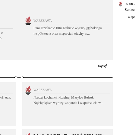
07.08
Serdec
+ więc
WARSZAWA
Pani Dziekanie Julii Kubisie wyrazy głębokiego
 o
współczucia oraz wsparcia i otuchy w...
o
więcej
WARSZAWA
rof. ucz.
Naszej kochanej i dzielnej Marylce Butruk
Najcieplejsze wyrazy wsparcia i współczucia w...