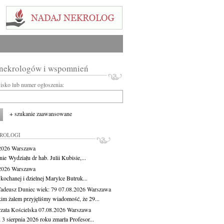
 nekrologów i wspomnień
wisko lub numer ogłoszenia:
+ szukanie zaawansowane
KROLOGI
.2026
Warszawa
ie Wydziału dr hab. Julii Kubisie,...
.2026
Warszawa
kochanej i dzielnej Marylce Butruk...
Tadeusz Duniec
wiek: 79
07.08.2026
Warszawa
kim żalem przyjęliśmy wiadomość, że 29...
zata Kościelska
07.08.2026
Warszawa
3 sierpnia 2026 roku zmarła Profesor...