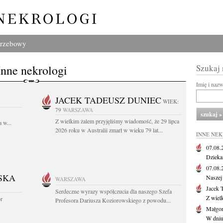
grzebowy
Inne nekrologi
Szukaj
Imię i naz
JACEK TADEUSZ DUNIEC
WIEK:
79
WARSZAWA
Z wielkim żalem przyjęliśmy wiadomość, że 29 lipca
 w...
2026 roku w Australii zmarł w wieku 79 lat...
INNE NE
07.08
Dziekan
07.08
SKA
Naszej 
WARSZAWA
Jacek 
Serdeczne wyrazy współczucia dla naszego Szefa
Z wiel
or
Profesora Dariusza Koziorowskiego z powodu...
Małgor
W dniu 