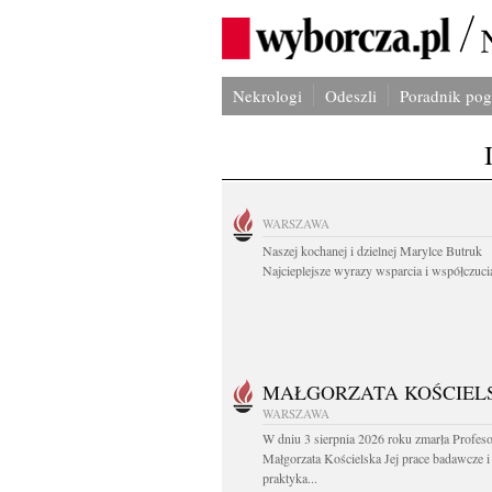
Nekrologi
Odeszli
Poradnik po
WARSZAWA
Naszej kochanej i dzielnej Marylce Butruk
Najcieplejsze wyrazy wsparcia i współczucia
MAŁGORZATA KOŚCIEL
WARSZAWA
W dniu 3 sierpnia 2026 roku zmarła Profes
Małgorzata Kościelska Jej prace badawcze i
praktyka...