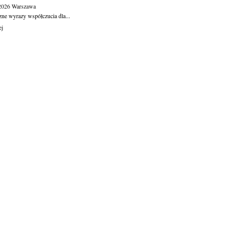
.2026
Warszawa
zne wyrazy współczucia dla...
ej