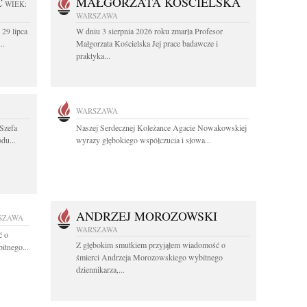
C
MAŁGORZATA KOŚCIELSKA
WIEK:
WARSZAWA
 29 lipca
W dniu 3 sierpnia 2026 roku zmarła Profesor
..
Małgorzata Kościelska Jej prace badawcze i
praktyka...
WARSZAWA
Szefa
Naszej Serdecznej Koleżance Agacie Nowakowskiej
du...
wyrazy głębokiego współczucia i słowa...
ANDRZEJ MOROZOWSKI
SZAWA
WARSZAWA
ć o
Z głębokim smutkiem przyjąłem wiadomość o
itnego...
śmierci Andrzeja Morozowskiego wybitnego
dziennikarza,...