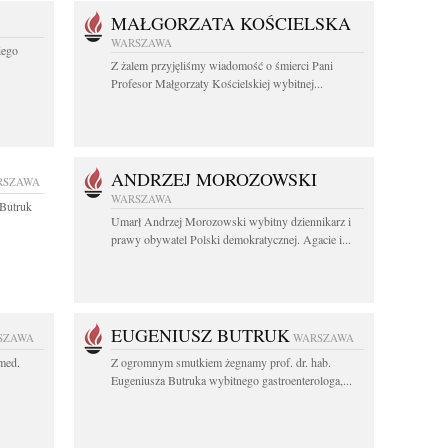
MAŁGORZATA KOŚCIELSKA
WARSZAWA
iego
Z żalem przyjęliśmy wiadomość o śmierci Pani
Profesor Małgorzaty Kościelskiej wybitnej...
ANDRZEJ MOROZOWSKI
RSZAWA
WARSZAWA
z Butruk
Umarł Andrzej Morozowski wybitny dziennikarz i
prawy obywatel Polski demokratycznej. Agacie i...
EUGENIUSZ BUTRUK
SZAWA
WARSZAWA
 med.
Z ogromnym smutkiem żegnamy prof. dr. hab.
Eugeniusza Butruka wybitnego gastroenterologa,...