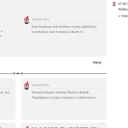
07.08
Serdec
+ więc
WARSZAWA
Pani Dziekanie Julii Kubisie wyrazy głębokiego
 o
współczucia oraz wsparcia i otuchy w...
o
więcej
WARSZAWA
rof. ucz.
Naszej kochanej i dzielnej Marylce Butruk
Najcieplejsze wyrazy wsparcia i współczucia w...