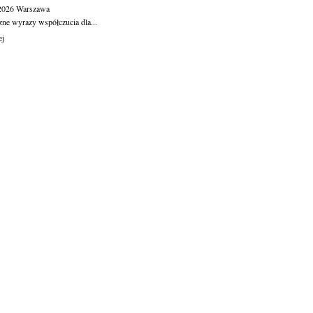
.2026
Warszawa
zne wyrazy współczucia dla...
ej