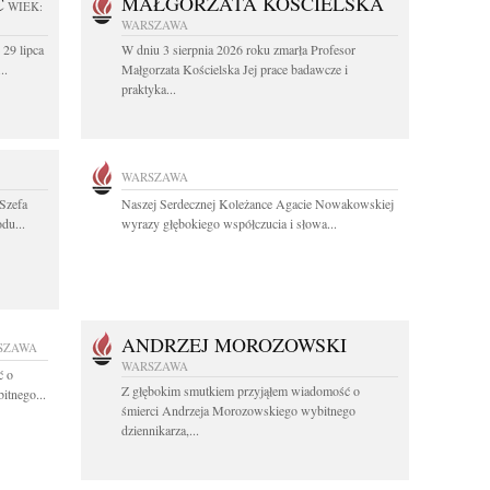
C
MAŁGORZATA KOŚCIELSKA
WIEK:
WARSZAWA
 29 lipca
W dniu 3 sierpnia 2026 roku zmarła Profesor
..
Małgorzata Kościelska Jej prace badawcze i
praktyka...
WARSZAWA
Szefa
Naszej Serdecznej Koleżance Agacie Nowakowskiej
du...
wyrazy głębokiego współczucia i słowa...
ANDRZEJ MOROZOWSKI
SZAWA
WARSZAWA
ć o
Z głębokim smutkiem przyjąłem wiadomość o
itnego...
śmierci Andrzeja Morozowskiego wybitnego
dziennikarza,...