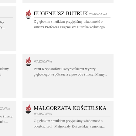
EUGENIUSZ BUTRUK
WARSZAWA
azy
Z głębokim smutkiem przyjęliśmy wiadomość o
y...
śmierci Profesora Eugeniusza Butruka wybitnego...
WARSZAWA
ładamy
Panu Krzysztofowi Detynieckiemu wyrazy
...
głębokiego współczucia z powodu śmierci Mamy...
MAŁGORZATA KOŚCIELSKA
SZAWA
WARSZAWA
o śmierci
Z głębokim smutkiem przyjęliśmy wiadomość o
uka...
odejściu prof. Małgorzaty Kościelskiej cenionej...