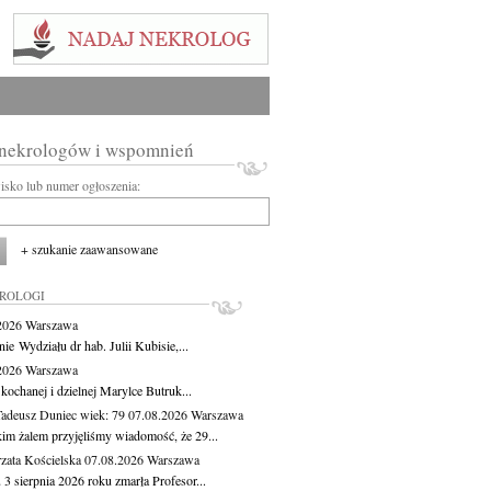
 nekrologów i wspomnień
wisko lub numer ogłoszenia:
+ szukanie zaawansowane
KROLOGI
.2026
Warszawa
ie Wydziału dr hab. Julii Kubisie,...
.2026
Warszawa
kochanej i dzielnej Marylce Butruk...
Tadeusz Duniec
wiek: 79
07.08.2026
Warszawa
kim żalem przyjęliśmy wiadomość, że 29...
zata Kościelska
07.08.2026
Warszawa
3 sierpnia 2026 roku zmarła Profesor...