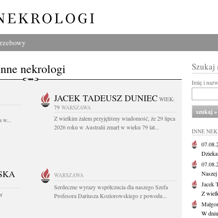
grzebowy
Inne nekrologi
Szukaj
Imię i naz
JACEK TADEUSZ DUNIEC
WIEK:
79
WARSZAWA
Z wielkim żalem przyjęliśmy wiadomość, że 29 lipca
 w...
2026 roku w Australii zmarł w wieku 79 lat...
INNE NE
07.08
Dziekan
07.08
SKA
Naszej 
WARSZAWA
Jacek 
Serdeczne wyrazy współczucia dla naszego Szefa
Z wiel
or
Profesora Dariusza Koziorowskiego z powodu...
Małgor
W dniu 