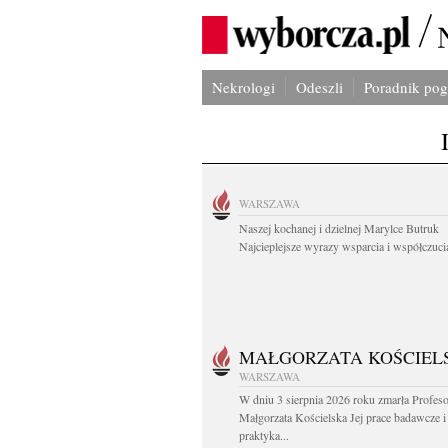
Nekrologi
Odeszli
Poradnik po
WARSZAWA
Naszej kochanej i dzielnej Marylce Butruk
Najcieplejsze wyrazy wsparcia i współczucia
MAŁGORZATA KOŚCIEL
WARSZAWA
W dniu 3 sierpnia 2026 roku zmarła Profes
Małgorzata Kościelska Jej prace badawcze i
praktyka...