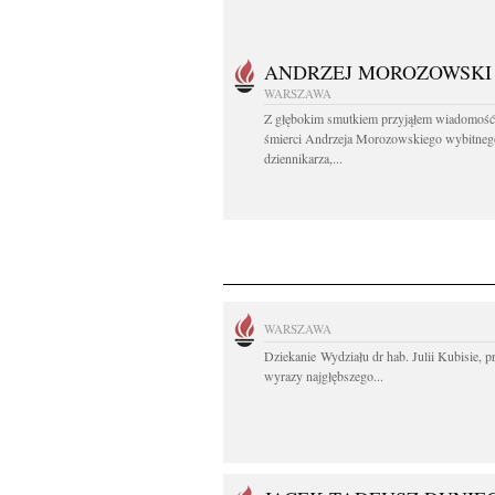
ANDRZEJ MOROZOWSKI
WARSZAWA
Z głębokim smutkiem przyjąłem wiadomość
śmierci Andrzeja Morozowskiego wybitneg
dziennikarza,...
WARSZAWA
Dziekanie Wydziału dr hab. Julii Kubisie, p
wyrazy najgłębszego...