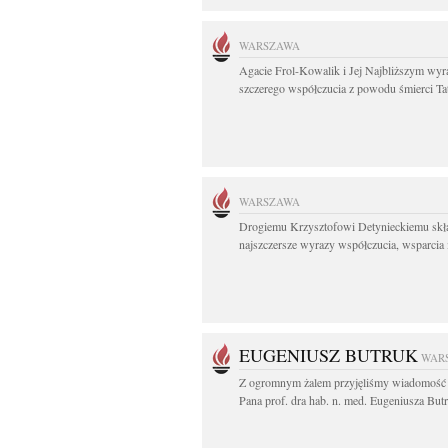
WARSZAWA
Agacie Frol-Kowalik i Jej Najbliższym wyr
szczerego współczucia z powodu śmierci Tat
WARSZAWA
Drogiemu Krzysztofowi Detynieckiemu sk
najszczersze wyrazy współczucia, wsparcia i
EUGENIUSZ BUTRUK
WAR
Z ogromnym żalem przyjęliśmy wiadomość 
Pana prof. dra hab. n. med. Eugeniusza Butr