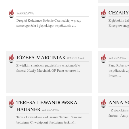
CEZARY
WARSZAWA
Drogiej Koleżance Bożenie Czarneckiej wyrazy
Z głębokim ża
szczerego żalu i głębokiego współczucia z...
Emerytowanego
JÓZEFA MARCINIAK
WARSZAWA
WARSZAWA
Z wielkim smutkiem przyjęliśmy wiadomość o
Panu Robertow
śmierci Józefy Marciniak OP Panu Arturowi...
współczucia z
Prezes,...
TERESA LEWANDOWSKA-
ANNA S
HAUSNER
WARSZAWA
Z głębokim s
śmierci Anny S
Teresa Lewandowska-Hausner Tereniu Zawsze
będziemy Ci wdzięczni i będziemy tęsknić...