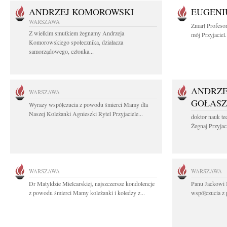
ANDRZEJ KOMOROWSKI
EUGENI
WARSZAWA
Zmarł Profeso
Z wielkim smutkiem żegnamy Andrzeja
mój Przyjaciel.
Komorowskiego społecznika, działacza
samorządowego, członka...
ANDRZE
WARSZAWA
GOŁASZ
Wyrazy współczucia z powodu śmierci Mamy dla
Naszej Koleżanki Agnieszki Rytel Przyjaciele...
doktor nauk te
Żegnaj Przyjaci
WARSZAWA
WARSZAWA
Dr Matyldzie Mielcarskiej, najszczersze kondolencje
Panu Jackowi 
z powodu śmierci Mamy koleżanki i koledzy z...
współczucia z 