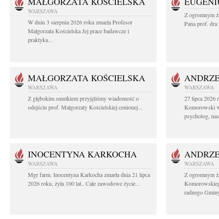
MAŁGORZATA KOŚCIELSKA
EUGENI
WARSZAWA
Z ogromnym ża
W dniu 3 sierpnia 2026 roku zmarła Profesor
Pana prof. dra
Małgorzata Kościelska Jej prace badawcze i
praktyka...
MAŁGORZATA KOŚCIELSKA
ANDRZE
WARSZAWA
WARSZAWA
Z głębokim smutkiem przyjęliśmy wiadomość o
27 lipca 2026 
odejściu prof. Małgorzaty Kościelskiej cenionej...
Komorowski ws
psycholog, nasz
INOCENTYNA KARKOCHA
ANDRZE
WARSZAWA
WARSZAWA
Mgr farm. Inocentyna Karkocha zmarła dnia 21 lipca
Z ogromnym ż
2026 roku, żyła 100 lat.. Całe zawodowe życie...
Komorowskiego
radnego Gminy