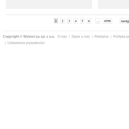
1
2
3
4
5
6
...
4998
nastę
Copyright © Wyborcza sp. z o.o.
O nas
Staże u nas
Reklama
Polityka 
Ustawienia prywatności