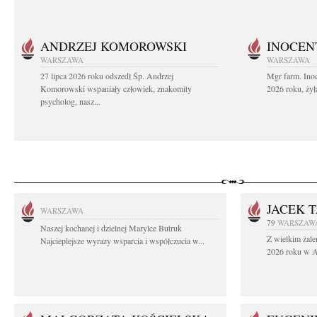
ANDRZEJ KOMOROWSKI
INOCEN
WARSZAWA
WARSZAWA
27 lipca 2026 roku odszedł Śp. Andrzej
Mgr farm. Inoc
Komorowski wspaniały człowiek, znakomity
2026 roku, żył
psycholog, nasz...
JACEK 
WARSZAWA
79
WARSZAW
Naszej kochanej i dzielnej Marylce Butruk
Z wielkim żale
Najcieplejsze wyrazy wsparcia i współczucia w...
2026 roku w Au