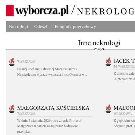
Nekrologi
Odeszli
Poradnik pogrzebowy
Inne nekrologi
JACEK 
WARSZAWA
79
WARSZAW
Naszej kochanej i dzielnej Marylce Butruk
Z wielkim żale
Najcieplejsze wyrazy wsparcia i współczucia w...
2026 roku w Au
MAŁGORZATA KOŚCIELSKA
MAŁGOR
WARSZAWA
WARSZAWA
W dniu 3 sierpnia 2026 roku zmarła Profesor
Z głębokim sm
Małgorzata Kościelska Jej prace badawcze i
odejściu prof. 
praktyka...