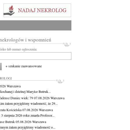
 nekrologów i wspomnień
wisko lub numer ogłoszenia:
+ szukanie zaawansowane
KROLOGI
.2026
Warszawa
kochanej i dzielnej Marylce Butruk...
Tadeusz Duniec
wiek: 79
07.08.2026
Warszawa
kim żalem przyjęliśmy wiadomość, że 29...
zata Kościelska
07.08.2026
Warszawa
3 sierpnia 2026 roku zmarła Profesor...
usz Butruk
05.08.2026
Warszawa
mnym żalem przyjęliśmy wiadomość o...