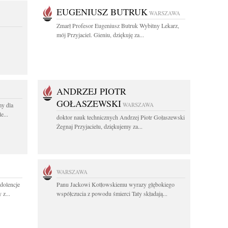
EUGENIUSZ BUTRUK
WARSZAWA
Zmarł Profesor Eugeniusz Butruk Wybitny Lekarz,
mój Przyjaciel. Gieniu, dziękuję za...
ANDRZEJ PIOTR
GOŁASZEWSKI
y dla
WARSZAWA
e...
doktor nauk technicznych Andrzej Piotr Gołaszewski
Żegnaj Przyjacielu, dziękujemy za...
WARSZAWA
ndolencje
Panu Jackowi Kotłowskiemu wyrazy głębokiego
 z...
współczucia z powodu śmierci Taty składają...