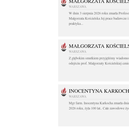
MAŁGORZATA KOŚCIEL
WARSZAWA
W dniu 3 sierpnia 2026 roku zmarła Profes
Małgorzata Kościelska Jej prace badawcze i
praktyka...
MAŁGORZATA KOŚCIEL
WARSZAWA
Z głębokim smutkiem przyjęliśmy wiadomo
odejściu prof. Małgorzaty Kościelskiej cenio
INOCENTYNA KARKOC
WARSZAWA
Mgr farm. Inocentyna Karkocha zmarła dnia
2026 roku, żyła 100 lat.. Całe zawodowe życ