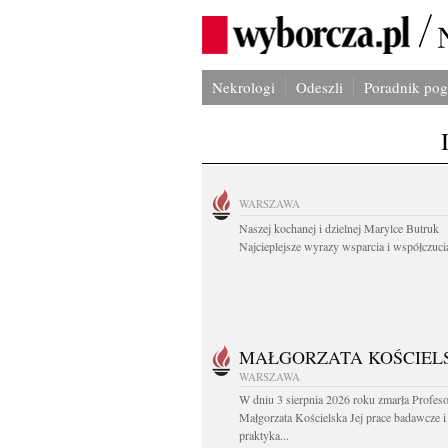
Nekrologi
Odeszli
Poradnik po
WARSZAWA
Naszej kochanej i dzielnej Marylce Butruk
Najcieplejsze wyrazy wsparcia i współczucia
MAŁGORZATA KOŚCIEL
WARSZAWA
W dniu 3 sierpnia 2026 roku zmarła Profes
Małgorzata Kościelska Jej prace badawcze i
praktyka...