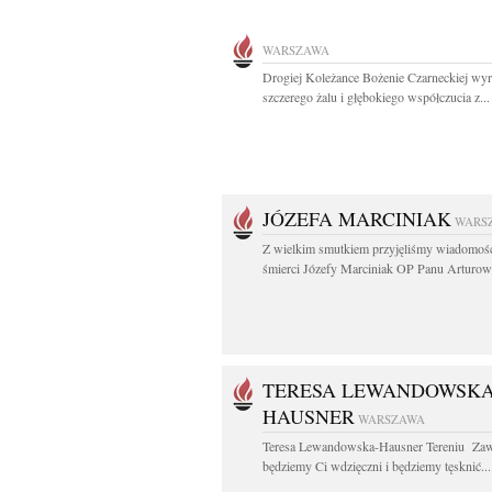
WARSZAWA
Drogiej Koleżance Bożenie Czarneckiej wy
szczerego żalu i głębokiego współczucia z...
JÓZEFA MARCINIAK
WARS
Z wielkim smutkiem przyjęliśmy wiadomoś
śmierci Józefy Marciniak OP Panu Arturowi
TERESA LEWANDOWSKA
HAUSNER
WARSZAWA
Teresa Lewandowska-Hausner Tereniu Za
będziemy Ci wdzięczni i będziemy tęsknić...