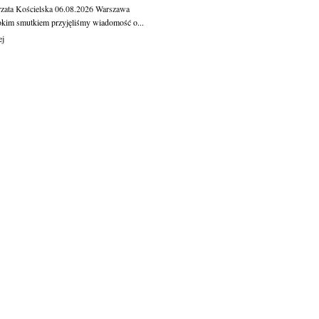
zata Kościelska
06.08.2026
Warszawa
okim smutkiem przyjęliśmy wiadomość o...
ej