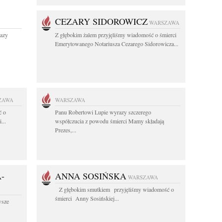
CEZARY SIDOROWICZ
WARSZAWA
razy
Z głębokim żalem przyjęliśmy wiadomość o śmierci
Emerytowanego Notariusza Cezarego Sidorowicza...
ZAWA
WARSZAWA
ć o
Panu Robertowi Lupie wyrazy szczerego
...
współczucia z powodu śmierci Mamy składają
Prezes,...
-
ANNA SOSIŃSKA
WARSZAWA
Z głębokim smutkiem przyjęliśmy wiadomość o
śmierci Anny Sosińskiej...
wsze