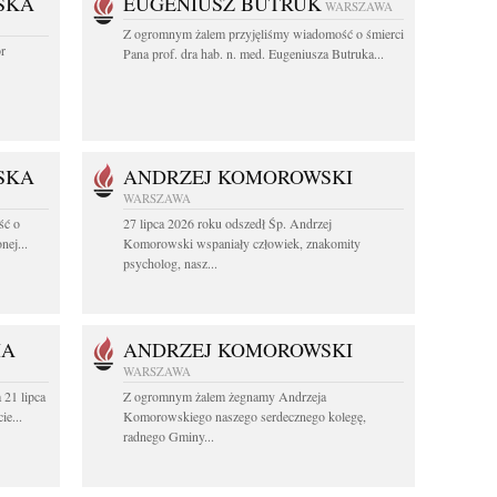
SKA
EUGENIUSZ BUTRUK
WARSZAWA
Z ogromnym żalem przyjęliśmy wiadomość o śmierci
or
Pana prof. dra hab. n. med. Eugeniusza Butruka...
SKA
ANDRZEJ KOMOROWSKI
WARSZAWA
ść o
27 lipca 2026 roku odszedł Śp. Andrzej
nej...
Komorowski wspaniały człowiek, znakomity
psycholog, nasz...
HA
ANDRZEJ KOMOROWSKI
WARSZAWA
 21 lipca
Z ogromnym żalem żegnamy Andrzeja
ie...
Komorowskiego naszego serdecznego kolegę,
radnego Gminy...