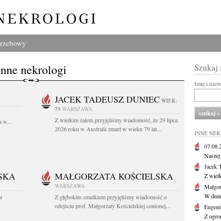
grzebowy
Inne nekrologi
Szukaj
Imię i naz
JACEK TADEUSZ DUNIEC
WIEK:
79
WARSZAWA
Z wielkim żalem przyjęliśmy wiadomość, że 29 lipca
 w...
2026 roku w Australii zmarł w wieku 79 lat...
INNE NE
07.08
Naszej 
Jacek 
SKA
MAŁGORZATA KOŚCIELSKA
Z wiel
WARSZAWA
Małgor
W dniu 
or
Z głębokim smutkiem przyjęliśmy wiadomość o
odejściu prof. Małgorzaty Kościelskiej cenionej...
Eugeni
Z ogro