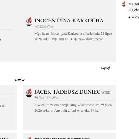
Małgor
Z głęb
+ więc
INOCENTYNA KARKOCHA
WARSZAWA
Mgr farm. Inocentyna Karkocha zmarła dnia 21 lipca
y
2026 roku, żyła 100 lat.. Całe zawodowe życie...
więcej
JACEK TADEUSZ DUNIEC
WIEK:
79
WARSZAWA
Z wielkim żalem przyjęliśmy wiadomość, że 29 lipca
 w...
2026 roku w Australii zmarł w wieku 79 lat...