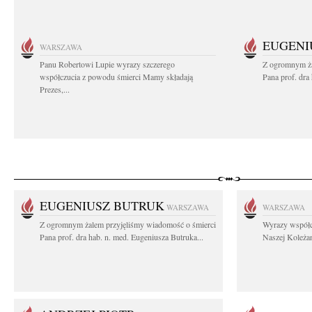
EUGENI
WARSZAWA
Panu Robertowi Lupie wyrazy szczerego
Z ogromnym ża
współczucia z powodu śmierci Mamy składają
Pana prof. dra
Prezes,...
EUGENIUSZ BUTRUK
WARSZAWA
WARSZAWA
Z ogromnym żalem przyjęliśmy wiadomość o śmierci
Wyrazy współc
Pana prof. dra hab. n. med. Eugeniusza Butruka...
Naszej Koleżan