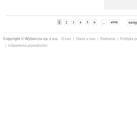
1
2
3
4
5
6
...
4998
nastę
Copyright © Wyborcza sp. z o.o.
O nas
Staże u nas
Reklama
Polityka 
Ustawienia prywatności