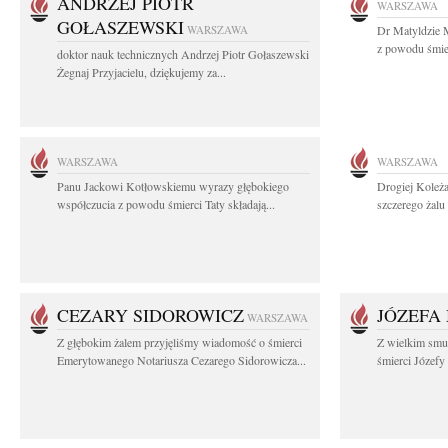
ANDRZEJ PIOTR
WARSZAWA
GOŁASZEWSKI
WARSZAWA
Dr Matyldzie M
z powodu śmier
doktor nauk technicznych Andrzej Piotr Gołaszewski
Żegnaj Przyjacielu, dziękujemy za...
WARSZAWA
WARSZAWA
Panu Jackowi Kotłowskiemu wyrazy głębokiego
Drogiej Koleż
współczucia z powodu śmierci Taty składają...
szczerego żalu 
CEZARY SIDOROWICZ
JÓZEFA
WARSZAWA
Z głębokim żalem przyjęliśmy wiadomość o śmierci
Z wielkim smu
Emerytowanego Notariusza Cezarego Sidorowicza...
śmierci Józefy