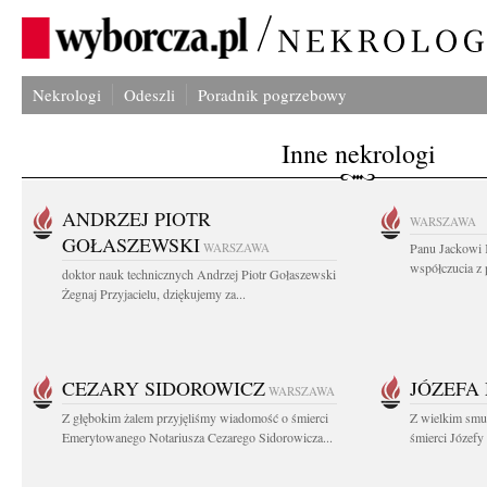
Nekrologi
Odeszli
Poradnik pogrzebowy
Inne nekrologi
ANDRZEJ PIOTR
WARSZAWA
GOŁASZEWSKI
WARSZAWA
Panu Jackowi 
współczucia z 
doktor nauk technicznych Andrzej Piotr Gołaszewski
Żegnaj Przyjacielu, dziękujemy za...
CEZARY SIDOROWICZ
JÓZEFA
WARSZAWA
Z głębokim żalem przyjęliśmy wiadomość o śmierci
Z wielkim smu
Emerytowanego Notariusza Cezarego Sidorowicza...
śmierci Józefy