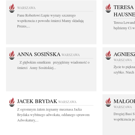
TERESA
WARSZAWA
HAUSN
Panu Robertowi Lupie wyrazy szczerego
współczucia z powodu śmierci Mamy składają
Teresa Lewan
Prezes,...
będziemy Ci wd
ANNA SOSIŃSKA
AGNIES
WARSZAWA
WARSZAWA
Z głębokim smutkiem przyjęliśmy wiadomość o
Życie to piękn
śmierci Anny Sosińskiej...
szybko. Niech 
JACEK BRYDAK
MAŁGOR
WARSZAWA
WARSZAWA
Z ogromnym żalem żegnamy mecenasa Jacka
Drogiej Basi S
Brydaka wybitnego adwokata, oddanego sprawom
współczucia po 
Adwokatury,...