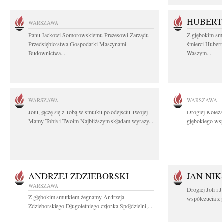
HUBERT
WARSZAWA
Panu Jackowi Somorowskiemu Prezesowi Zarządu
Z głębokim sm
Przedsiębiorstwa Gospodarki Maszynami
śmierci Hubert
Budownictwa...
Waszym...
WARSZAWA
WARSZAWA
Jolu, łączę się z Tobą w smutku po odejściu Twojej
Drogiej Koleża
Mamy Tobie i Twoim Najbliższym składam wyrazy...
głębokiego wsp
ANDRZEJ ZDZIEBORSKI
JAN NIK
WARSZAWA
Drogiej Joli i
Z głębokim smutkiem żegnamy Andrzeja
współczucia z 
Zdzieborskiego Długoletniego członka Spółdzielni,...