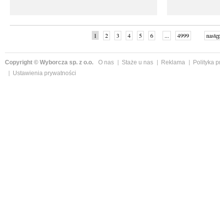
1
2
3
4
5
6
...
4999
nastę
Copyright © Wyborcza sp. z o.o.
O nas
Staże u nas
Reklama
Polityka 
Ustawienia prywatności