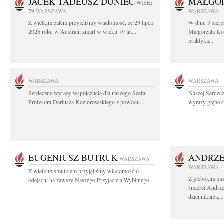
JACEK TADEUSZ DUNIEC
MAŁGOR
WIEK:
79
WARSZAWA
WARSZAWA
Z wielkim żalem przyjęliśmy wiadomość, że 29 lipca
W dniu 3 sierp
2026 roku w Australii zmarł w wieku 79 lat...
Małgorzata Koś
praktyka...
WARSZAWA
WARSZAWA
Serdeczne wyrazy współczucia dla naszego Szefa
Naszej Serdec
Profesora Dariusza Koziorowskiego z powodu...
wyrazy głęboki
EUGENIUSZ BUTRUK
ANDRZE
WARSZAWA
WARSZAWA
Z wielkim smutkiem przyjęliśmy wiadomość o
Z głębokim sm
odejściu na zawsze Naszego Przyjaciela Wybitnego...
śmierci Andrz
dziennikarza,...