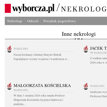
Nekrologi
Odeszli
Poradnik pogrzebowy
Inne nekrologi
JACEK 
WARSZAWA
79
WARSZAW
Naszej kochanej i dzielnej Marylce Butruk
Z wielkim żale
Najcieplejsze wyrazy wsparcia i współczucia w...
2026 roku w Au
MAŁGORZATA KOŚCIELSKA
WARSZAWA
WARSZAWA
Serdeczne wyr
W dniu 3 sierpnia 2026 roku zmarła Profesor
Profesora Dar
Małgorzata Kościelska Jej prace badawcze i
praktyka...