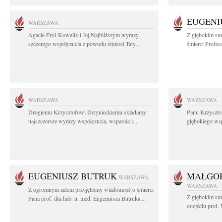
EUGENI
WARSZAWA
Agacie Frol-Kowalik i Jej Najbliższym wyrazy
Z głębokim sm
szczerego współczucia z powodu śmierci Taty...
śmierci Profes
WARSZAWA
WARSZAWA
Drogiemu Krzysztofowi Detynieckiemu składamy
Panu Krzyszto
najszczersze wyrazy współczucia, wsparcia i...
głębokiego ws
EUGENIUSZ BUTRUK
MAŁGOR
WARSZAWA
WARSZAWA
Z ogromnym żalem przyjęliśmy wiadomość o śmierci
Z głębokim sm
Pana prof. dra hab. n. med. Eugeniusza Butruka...
odejściu prof. 