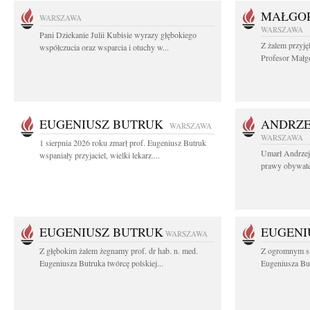
MAŁGOR
WARSZAWA
WARSZAWA
Pani Dziekanie Julii Kubisie wyrazy głębokiego
Z żalem przyję
współczucia oraz wsparcia i otuchy w...
Profesor Małgo
EUGENIUSZ BUTRUK
ANDRZE
WARSZAWA
WARSZAWA
1 sierpnia 2026 roku zmarł prof. Eugeniusz Butruk
Umarł Andrzej
wspaniały przyjaciel, wielki lekarz....
prawy obywatel
EUGENIUSZ BUTRUK
EUGENI
WARSZAWA
Z głębokim żalem żegnamy prof. dr hab. n. med.
Z ogromnym sm
Eugeniusza Butruka twórcę polskiej...
Eugeniusza But