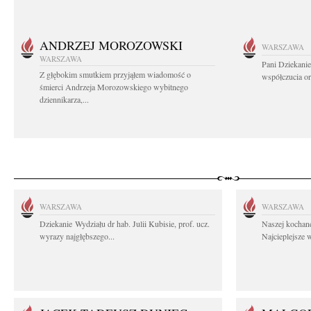
ANDRZEJ MOROZOWSKI
WARSZAWA
WARSZAWA
Pani Dziekanie
Z głębokim smutkiem przyjąłem wiadomość o
współczucia or
śmierci Andrzeja Morozowskiego wybitnego
dziennikarza,...
WARSZAWA
WARSZAWA
Dziekanie Wydziału dr hab. Julii Kubisie, prof. ucz.
Naszej kochane
wyrazy najgłębszego...
Najcieplejsze 