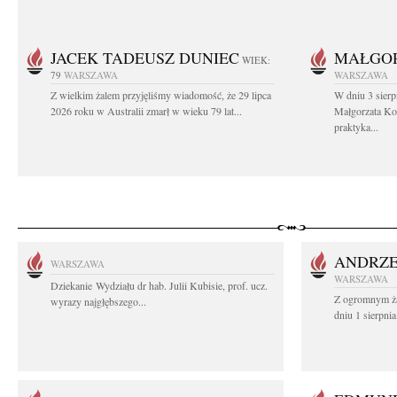
JACEK TADEUSZ DUNIEC
MAŁGOR
WIEK:
79
WARSZAWA
WARSZAWA
Z wielkim żalem przyjęliśmy wiadomość, że 29 lipca
W dniu 3 sierp
2026 roku w Australii zmarł w wieku 79 lat...
Małgorzata Koś
praktyka...
ANDRZE
WARSZAWA
WARSZAWA
Dziekanie Wydziału dr hab. Julii Kubisie, prof. ucz.
Z ogromnym ża
wyrazy najgłębszego...
dniu 1 sierpni