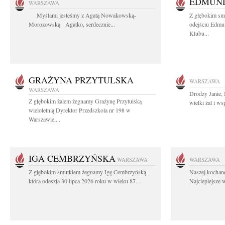
EDMUND
WARSZAWA
Myślami jesteśmy z Agatą Nowakowską-
Z głębokim sm
Morozowską Agatko, serdecznie...
odejściu Edmun
Klubu...
GRAŻYNA PRZYTULSKA
WARSZAWA
WARSZAWA
Drodzy Janie,
Z głębokim żalem żegnamy Grażynę Przytulską
wielki żal i w
wieloletnią Dyrektor Przedszkola nr 198 w
Warszawie,...
IGA CEMBRZYŃSKA
WARSZAWA
WARSZAWA
Z głębokim smutkiem żegnamy Igę Cembrzyńską
Naszej kochane
która odeszła 30 lipca 2026 roku w wieku 87...
Najcieplejsze 