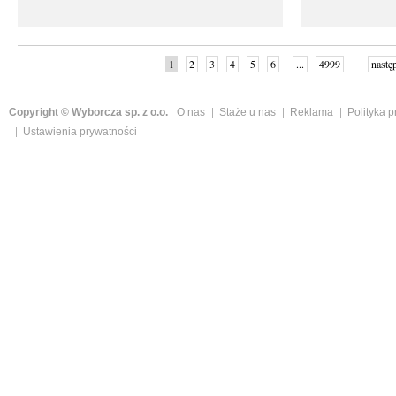
1
2
3
4
5
6
...
4999
nastę
Copyright © Wyborcza sp. z o.o.
O nas
Staże u nas
Reklama
Polityka 
Ustawienia prywatności