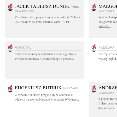
JACEK TADEUSZ DUNIEC
MAŁGOR
WIEK:
79
WARSZAWA
WARSZAWA
Z wielkim żalem przyjęliśmy wiadomość, że 29 lipca
W dniu 3 sierp
2026 roku w Australii zmarł w wieku 79 lat...
Małgorzata Koś
praktyka...
WARSZAWA
WARSZAWA
Serdeczne wyrazy współczucia dla naszego Szefa
Naszej Serdec
Profesora Dariusza Koziorowskiego z powodu...
wyrazy głęboki
EUGENIUSZ BUTRUK
ANDRZE
WARSZAWA
WARSZAWA
Z wielkim smutkiem przyjęliśmy wiadomość o
Z głębokim sm
odejściu na zawsze Naszego Przyjaciela Wybitnego...
śmierci Andrz
dziennikarza,...