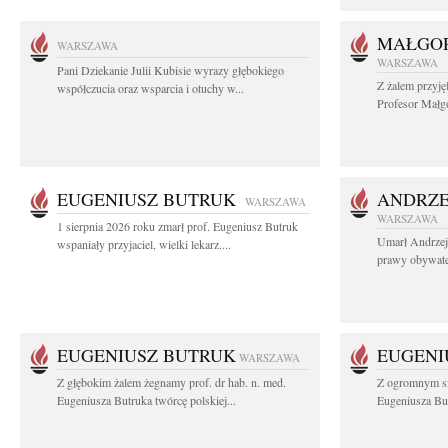
MAŁGOR
WARSZAWA
WARSZAWA
Pani Dziekanie Julii Kubisie wyrazy głębokiego
Z żalem przyję
współczucia oraz wsparcia i otuchy w...
Profesor Małgo
EUGENIUSZ BUTRUK
ANDRZE
WARSZAWA
WARSZAWA
1 sierpnia 2026 roku zmarł prof. Eugeniusz Butruk
Umarł Andrzej
wspaniały przyjaciel, wielki lekarz....
prawy obywatel
EUGENIUSZ BUTRUK
EUGENI
WARSZAWA
Z głębokim żalem żegnamy prof. dr hab. n. med.
Z ogromnym sm
Eugeniusza Butruka twórcę polskiej...
Eugeniusza But