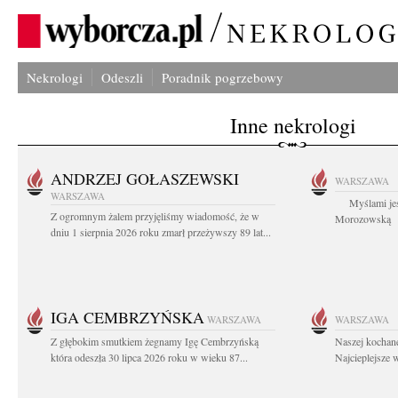
Nekrologi
Odeszli
Poradnik pogrzebowy
Inne nekrologi
ANDRZEJ GOŁASZEWSKI
WARSZAWA
WARSZAWA
Myślami jes
Z ogromnym żalem przyjęliśmy wiadomość, że w
Morozowską Ag
dniu 1 sierpnia 2026 roku zmarł przeżywszy 89 lat...
IGA CEMBRZYŃSKA
WARSZAWA
WARSZAWA
Z głębokim smutkiem żegnamy Igę Cembrzyńską
Naszej kochane
która odeszła 30 lipca 2026 roku w wieku 87...
Najcieplejsze 