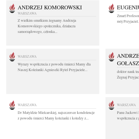
ANDRZEJ KOMOROWSKI
EUGENI
WARSZAWA
Zmarł Profeso
Z wielkim smutkiem żegnamy Andrzeja
mój Przyjaciel.
Komorowskiego społecznika, działacza
samorządowego, członka...
ANDRZE
WARSZAWA
GOŁASZ
Wyrazy współczucia z powodu śmierci Mamy dla
Naszej Koleżanki Agnieszki Rytel Przyjaciele...
doktor nauk te
Żegnaj Przyjaci
WARSZAWA
WARSZAWA
Dr Matyldzie Mielcarskiej, najszczersze kondolencje
Panu Jackowi 
z powodu śmierci Mamy koleżanki i koledzy z...
współczucia z 