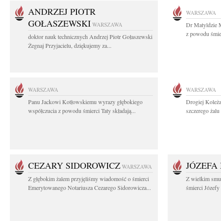
ANDRZEJ PIOTR
WARSZAWA
GOŁASZEWSKI
WARSZAWA
Dr Matyldzie M
z powodu śmier
doktor nauk technicznych Andrzej Piotr Gołaszewski
Żegnaj Przyjacielu, dziękujemy za...
WARSZAWA
WARSZAWA
Panu Jackowi Kotłowskiemu wyrazy głębokiego
Drogiej Koleż
współczucia z powodu śmierci Taty składają...
szczerego żalu 
CEZARY SIDOROWICZ
JÓZEFA
WARSZAWA
Z głębokim żalem przyjęliśmy wiadomość o śmierci
Z wielkim smu
Emerytowanego Notariusza Cezarego Sidorowicza...
śmierci Józefy