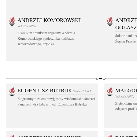
ANDRZEJ KOMOROWSKI
ANDRZE
WARSZAWA
GOŁASZ
Z wielkim smutkiem żegnamy Andrzeja
doktor nauk te
Komorowskiego społecznika, działacza
Żegnaj Przyjaci
samorządowego, członka...
EUGENIUSZ BUTRUK
MAŁGOR
WARSZAWA
WARSZAWA
Z ogromnym żalem przyjęliśmy wiadomość o śmierci
Z głębokim sm
Pana prof. dra hab. n. med. Eugeniusza Butruka...
odejściu prof. 