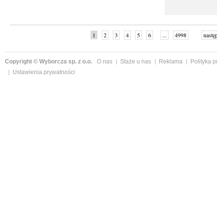
1
2
3
4
5
6
...
4998
nastę
Copyright © Wyborcza sp. z o.o.
O nas
Staże u nas
Reklama
Polityka 
Ustawienia prywatności