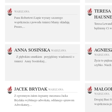
TERESA
WARSZAWA
HAUSN
Panu Robertowi Lupie wyrazy szczerego
współczucia z powodu śmierci Mamy składają
Teresa Lewan
Prezes,...
będziemy Ci wd
ANNA SOSIŃSKA
AGNIES
WARSZAWA
WARSZAWA
Z głębokim smutkiem przyjęliśmy wiadomość o
Życie to piękn
śmierci Anny Sosińskiej...
szybko. Niech 
JACEK BRYDAK
MAŁGOR
WARSZAWA
WARSZAWA
Z ogromnym żalem żegnamy mecenasa Jacka
Drogiej Basi S
Brydaka wybitnego adwokata, oddanego sprawom
współczucia po 
Adwokatury,...