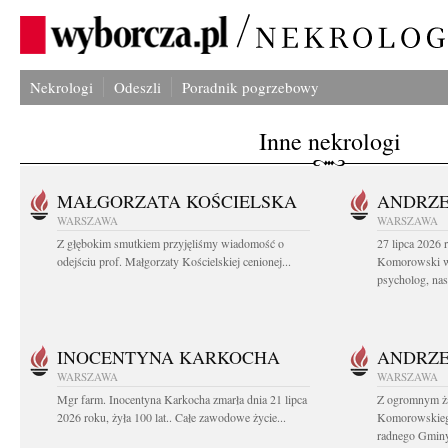
Nekrologi
Odeszli
Poradnik pogrzebowy
Inne nekrologi
MAŁGORZATA KOŚCIELSKA
ANDRZE
WARSZAWA
WARSZAWA
Z głębokim smutkiem przyjęliśmy wiadomość o
27 lipca 2026 
odejściu prof. Małgorzaty Kościelskiej cenionej...
Komorowski ws
psycholog, nasz
INOCENTYNA KARKOCHA
ANDRZE
WARSZAWA
WARSZAWA
Mgr farm. Inocentyna Karkocha zmarła dnia 21 lipca
Z ogromnym ż
2026 roku, żyła 100 lat.. Całe zawodowe życie...
Komorowskiego
radnego Gminy