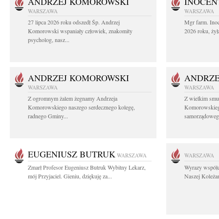
ANDRZEJ KOMOROWSKI
INOCEN
WARSZAWA
WARSZAWA
27 lipca 2026 roku odszedł Śp. Andrzej
Mgr farm. Inoc
Komorowski wspaniały człowiek, znakomity
2026 roku, żył
psycholog, nasz...
ANDRZEJ KOMOROWSKI
ANDRZE
WARSZAWA
WARSZAWA
Z ogromnym żalem żegnamy Andrzeja
Z wielkim smu
Komorowskiego naszego serdecznego kolegę,
Komorowskiego
radnego Gminy...
samorządowego
EUGENIUSZ BUTRUK
WARSZAWA
WARSZAWA
Zmarł Profesor Eugeniusz Butruk Wybitny Lekarz,
Wyrazy współc
mój Przyjaciel. Gieniu, dziękuję za...
Naszej Koleżan