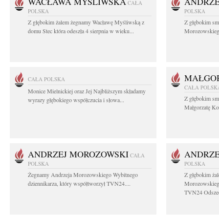
WACŁAWA MYŚLIWSKA
ANDRZE
CAŁA
POLSKA
POLSKA
Z głębokim żalem żegnamy Wacławę Myśliwską z
Z głębokim sm
domu Stec która odeszła 4 sierpnia w wieku...
Morozowskiego 
MAŁGOR
CAŁA POLSKA
CAŁA POLSK
Monice Mielnickiej oraz Jej Najbliższym składamy
Z głębokim sm
wyrazy głębokiego współczucia i słowa...
Małgorzatę Koś
ANDRZEJ MOROZOWSKI
ANDRZE
CAŁA
POLSKA
POLSKA
Żegnamy Andrzeja Morozowskiego Wybitnego
Z głębokim ża
dziennikarza, który współtworzył TVN24....
Morozowskiego
TVN24 Odszed