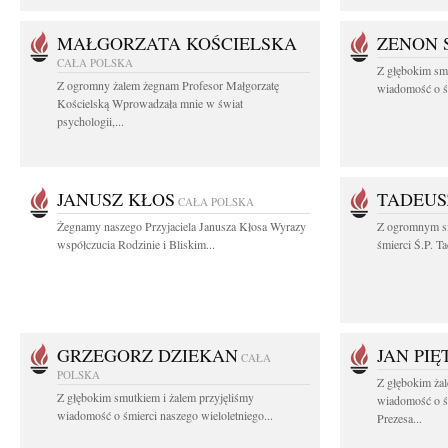
MAŁGORZATA KOŚCIELSKA
ZENON 
CAŁA POLSKA
Z głębokim smu
Z ogromny żalem żegnam Profesor Małgorzatę
wiadomość o śm
Kościelską Wprowadzała mnie w świat
psychologii,...
JANUSZ KŁOS
TADEUS
CAŁA POLSKA
Żegnamy naszego Przyjaciela Janusza Kłosa Wyrazy
Z ogromnym s
współczucia Rodzinie i Bliskim...
śmierci Ś.P. T
GRZEGORZ DZIEKAN
JAN PI
CAŁA
POLSKA
Z głębokim żal
Z głębokim smutkiem i żalem przyjęliśmy
wiadomość o ś
wiadomość o śmierci naszego wieloletniego...
Prezesa...