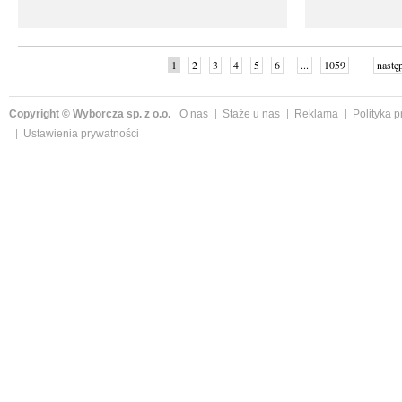
1
2
3
4
5
6
...
1059
nastę
Copyright © Wyborcza sp. z o.o.
O nas
Staże u nas
Reklama
Polityka 
Ustawienia prywatności