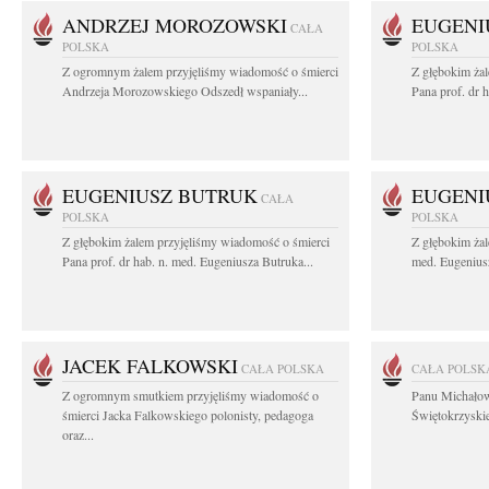
ANDRZEJ MOROZOWSKI
EUGENI
CAŁA
POLSKA
POLSKA
Z ogromnym żalem przyjęliśmy wiadomość o śmierci
Z głębokim ża
Andrzeja Morozowskiego Odszedł wspaniały...
Pana prof. dr 
EUGENIUSZ BUTRUK
EUGENI
CAŁA
POLSKA
POLSKA
Z głębokim żalem przyjęliśmy wiadomość o śmierci
Z głębokim żal
Pana prof. dr hab. n. med. Eugeniusza Butruka...
med. Eugeniusz
JACEK FALKOWSKI
CAŁA POLSKA
CAŁA POLSK
Z ogromnym smutkiem przyjęliśmy wiadomość o
Panu Michało
śmierci Jacka Falkowskiego polonisty, pedagoga
Świętokrzyskie
oraz...