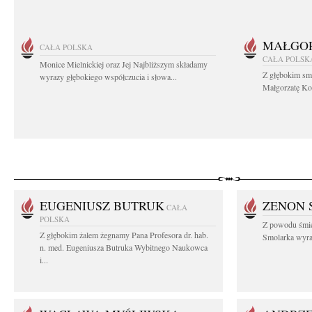
MAŁGOR
CAŁA POLSKA
CAŁA POLSK
Monice Mielnickiej oraz Jej Najbliższym składamy
Z głębokim sm
wyrazy głębokiego współczucia i słowa...
Małgorzatę Koś
EUGENIUSZ BUTRUK
ZENON 
CAŁA
POLSKA
Z powodu śmie
Z głębokim żalem żegnamy Pana Profesora dr. hab.
Smolarka wyraz
n. med. Eugeniusza Butruka Wybitnego Naukowca
i...