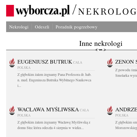
Nekrologi
Odeszli
Poradnik pogrzebowy
Inne nekrologi
EUGENIUSZ BUTRUK
ZENON 
CAŁA
POLSKA
Z powodu śmie
Z głębokim żalem żegnamy Pana Profesora dr. hab.
Smolarka wyraz
n. med. Eugeniusza Butruka Wybitnego Naukowca
i...
WACŁAWA MYŚLIWSKA
ANDRZE
CAŁA
POLSKA
POLSKA
Z głębokim żalem żegnamy Wacławę Myśliwską z
Z głębokim sm
domu Stec która odeszła 4 sierpnia w wieku...
Morozowskiego 