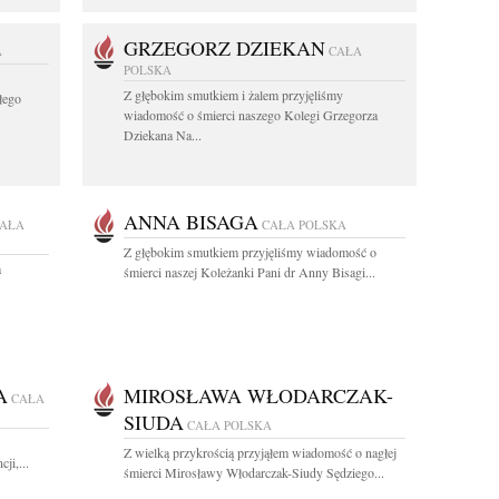
GRZEGORZ DZIEKAN
A
CAŁA
POLSKA
Z głębokim smutkiem i żalem przyjęliśmy
łego
wiadomość o śmierci naszego Kolegi Grzegorza
Dziekana Na...
ANNA BISAGA
AŁA
CAŁA POLSKA
Z głębokim smutkiem przyjęliśmy wiadomość o
a
śmierci naszej Koleżanki Pani dr Anny Bisagi...
A
MIROSŁAWA WŁODARCZAK-
CAŁA
SIUDA
CAŁA POLSKA
Z wielką przykrością przyjąłem wiadomość o nagłej
ji,...
śmierci Mirosławy Włodarczak-Siudy Sędziego...