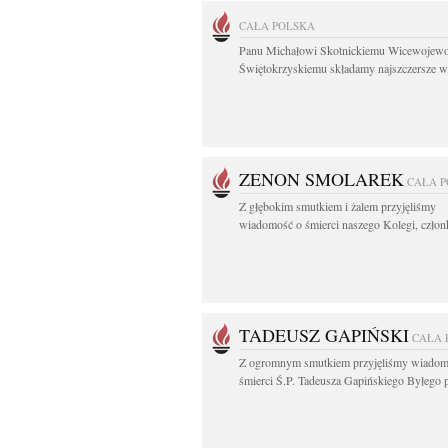
CAŁA POLSKA
Panu Michałowi Skotnickiemu Wicewojewo
Świętokrzyskiemu składamy najszczersze wy
ZENON SMOLAREK
CAŁA 
Z głębokim smutkiem i żalem przyjęliśmy
wiadomość o śmierci naszego Kolegi, członk
TADEUSZ GAPIŃSKI
CAŁA 
Z ogromnym smutkiem przyjęliśmy wiadom
śmierci Ś.P. Tadeusza Gapińskiego Byłego pi