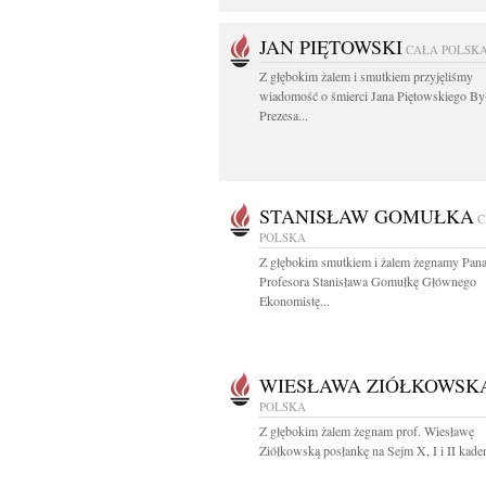
JAN PIĘTOWSKI
CAŁA POLSK
Z głębokim żalem i smutkiem przyjęliśmy
wiadomość o śmierci Jana Piętowskiego By
Prezesa...
STANISŁAW GOMUŁKA
C
POLSKA
Z głębokim smutkiem i żalem żegnamy Pan
Profesora Stanisława Gomułkę Głównego
Ekonomistę...
WIESŁAWA ZIÓŁKOWSK
POLSKA
Z głębokim żalem żegnam prof. Wiesławę
Ziółkowską posłankę na Sejm X, I i II kadenc