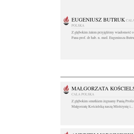
EUGENIUSZ BUTRUK
CAŁ
POLSKA
Z głębokim żalem przyjęliśmy wiadomość o
Pana prof. dr hab. n. med. Eugeniusza Butru
MAŁGORZATA KOŚCIEL
CAŁA POLSKA
Z głębokim smutkiem żegnamy Panią Profe
Małgorzatę Kościelską naszą Mistrzynię i...