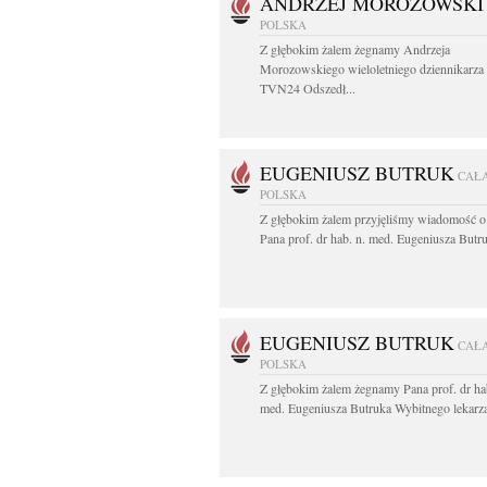
ANDRZEJ MOROZOWSKI
POLSKA
Z głębokim żalem żegnamy Andrzeja
Morozowskiego wieloletniego dziennikarza
TVN24 Odszedł...
EUGENIUSZ BUTRUK
CAŁ
POLSKA
Z głębokim żalem przyjęliśmy wiadomość o
Pana prof. dr hab. n. med. Eugeniusza Butru
EUGENIUSZ BUTRUK
CAŁ
POLSKA
Z głębokim żalem żegnamy Pana prof. dr ha
med. Eugeniusza Butruka Wybitnego lekarza,