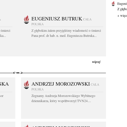
Eugeni
Z głęb
+ więc
EUGENIUSZ BUTRUK
A
CAŁA
POLSKA
 śmierci
Z głębokim żalem przyjęliśmy wiadomość o śmierci
ka...
Pana prof. dr hab. n. med. Eugeniusza Butruka...
więcej
SKA
ANDRZEJ MOROZOWSKI
CAŁA
POLSKA
sor
Żegnamy Andrzeja Morozowskiego Wybitnego
dziennikarza, który współtworzył TVN24....