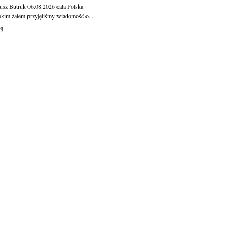
usz Butruk
06.08.2026
cała Polska
okim żalem przyjęliśmy wiadomość o...
ej