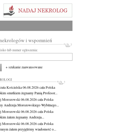
 nekrologów i wspomnień
wisko lub numer ogłoszenia:
+ szukanie zaawansowane
KROLOGI
zata Kościelska
06.08.2026
cała Polska
okim smutkiem żegnamy Panią Profesor...
j Morozowski
06.08.2026
cała Polska
y Andrzeja Morozowskiego Wybitnego...
j Morozowski
06.08.2026
cała Polska
okim żalem żegnamy Andrzeja...
j Morozowski
06.08.2026
cała Polska
mnym żalem przyjęliśmy wiadomość o...