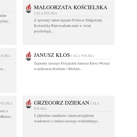
MAŁGORZATA KOŚCIELSKA
CAŁA POLSKA
dzie
Z ogromny żalem żegnam Profesor Małgorzatę
razy...
Kościelską Wprowadzała mnie w świat
psychologii,...
JANUSZ KŁOS
POLSKA
CAŁA POLSKA
Żegnamy naszego Przyjaciela Janusza Kłosa Wyrazy
a...
współczucia Rodzinie i Bliskim...
GRZEGORZ DZIEKAN
POLSKA
CAŁA
POLSKA
ość o
Z głębokim smutkiem i żalem przyjęliśmy
łkarza...
wiadomość o śmierci naszego wieloletniego...