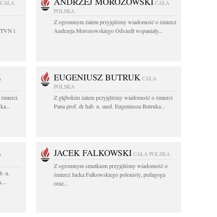
ANDRZEJ MOROZOWSKI
CAŁA
CAŁA
POLSKA
Z ogromnym żalem przyjęliśmy wiadomość o śmierci
 TVN i
Andrzeja Morozowskiego Odszedł wspaniały...
EUGENIUSZ BUTRUK
A
CAŁA
POLSKA
 śmierci
Z głębokim żalem przyjęliśmy wiadomość o śmierci
ka...
Pana prof. dr hab. n. med. Eugeniusza Butruka...
JACEK FALKOWSKI
A
CAŁA POLSKA
Z ogromnym smutkiem przyjęliśmy wiadomość o
b. n.
śmierci Jacka Falkowskiego polonisty, pedagoga
...
oraz...