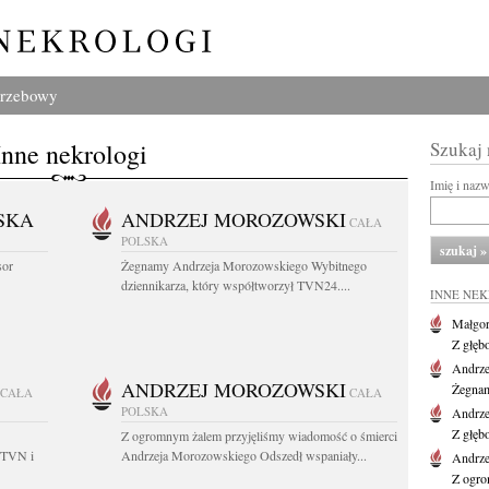
grzebowy
Inne nekrologi
Szukaj
Imię i naz
SKA
ANDRZEJ MOROZOWSKI
CAŁA
POLSKA
sor
Żegnamy Andrzeja Morozowskiego Wybitnego
dziennikarza, który współtworzył TVN24....
INNE NE
Małgor
Z głęb
Andrze
ANDRZEJ MOROZOWSKI
Żegnam
CAŁA
CAŁA
POLSKA
Andrze
Z głęb
Z ogromnym żalem przyjęliśmy wiadomość o śmierci
 TVN i
Andrzeja Morozowskiego Odszedł wspaniały...
Andrze
Z ogro