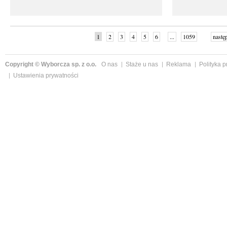
1
2
3
4
5
6
...
1059
nastę
Copyright © Wyborcza sp. z o.o.
O nas
Staże u nas
Reklama
Polityka 
Ustawienia prywatności