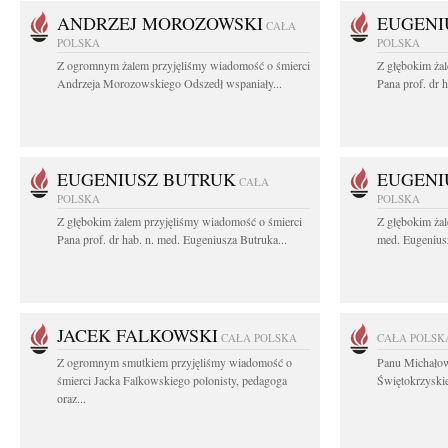
ANDRZEJ MOROZOWSKI
EUGENI
CAŁA
POLSKA
POLSKA
Z ogromnym żalem przyjęliśmy wiadomość o śmierci
Z głębokim ża
Andrzeja Morozowskiego Odszedł wspaniały...
Pana prof. dr 
EUGENIUSZ BUTRUK
EUGENI
CAŁA
POLSKA
POLSKA
Z głębokim żalem przyjęliśmy wiadomość o śmierci
Z głębokim żal
Pana prof. dr hab. n. med. Eugeniusza Butruka...
med. Eugeniusz
JACEK FALKOWSKI
CAŁA POLSKA
CAŁA POLSK
Z ogromnym smutkiem przyjęliśmy wiadomość o
Panu Michało
śmierci Jacka Falkowskiego polonisty, pedagoga
Świętokrzyskie
oraz...