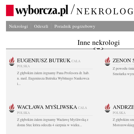
Nekrologi
Odeszli
Poradnik pogrzebowy
Inne nekrologi
EUGENIUSZ BUTRUK
ZENON 
CAŁA
POLSKA
Z powodu śmie
Z głębokim żalem żegnamy Pana Profesora dr. hab.
Smolarka wyraz
n. med. Eugeniusza Butruka Wybitnego Naukowca
i...
WACŁAWA MYŚLIWSKA
ANDRZE
CAŁA
POLSKA
POLSKA
Z głębokim żalem żegnamy Wacławę Myśliwską z
Z głębokim sm
domu Stec która odeszła 4 sierpnia w wieku...
Morozowskiego 