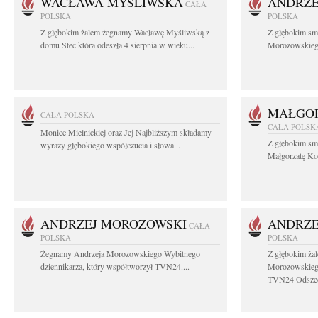
WACŁAWA MYŚLIWSKA
ANDRZE
CAŁA
POLSKA
POLSKA
Z głębokim żalem żegnamy Wacławę Myśliwską z
Z głębokim sm
domu Stec która odeszła 4 sierpnia w wieku...
Morozowskiego 
MAŁGOR
CAŁA POLSKA
CAŁA POLSK
Monice Mielnickiej oraz Jej Najbliższym składamy
Z głębokim sm
wyrazy głębokiego współczucia i słowa...
Małgorzatę Koś
ANDRZEJ MOROZOWSKI
ANDRZE
CAŁA
POLSKA
POLSKA
Żegnamy Andrzeja Morozowskiego Wybitnego
Z głębokim ża
dziennikarza, który współtworzył TVN24....
Morozowskiego
TVN24 Odszed