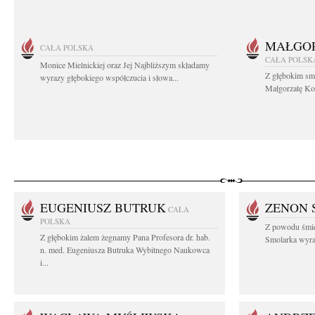
MAŁGOR
CAŁA POLSKA
CAŁA POLSK
Monice Mielnickiej oraz Jej Najbliższym składamy
Z głębokim sm
wyrazy głębokiego współczucia i słowa...
Małgorzatę Koś
EUGENIUSZ BUTRUK
ZENON 
CAŁA
POLSKA
Z powodu śmie
Z głębokim żalem żegnamy Pana Profesora dr. hab.
Smolarka wyraz
n. med. Eugeniusza Butruka Wybitnego Naukowca
i...