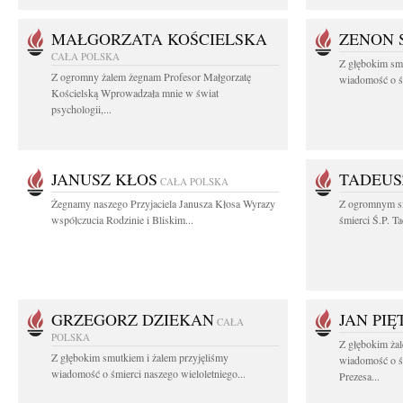
MAŁGORZATA KOŚCIELSKA
ZENON 
CAŁA POLSKA
Z głębokim smu
Z ogromny żalem żegnam Profesor Małgorzatę
wiadomość o śm
Kościelską Wprowadzała mnie w świat
psychologii,...
JANUSZ KŁOS
TADEUS
CAŁA POLSKA
Żegnamy naszego Przyjaciela Janusza Kłosa Wyrazy
Z ogromnym s
współczucia Rodzinie i Bliskim...
śmierci Ś.P. T
GRZEGORZ DZIEKAN
JAN PI
CAŁA
POLSKA
Z głębokim żal
Z głębokim smutkiem i żalem przyjęliśmy
wiadomość o ś
wiadomość o śmierci naszego wieloletniego...
Prezesa...