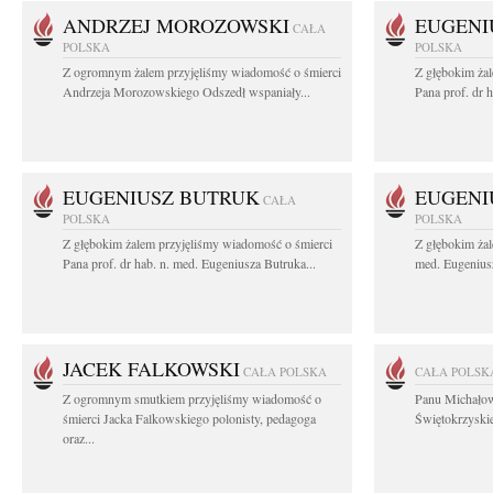
ANDRZEJ MOROZOWSKI
EUGENI
CAŁA
POLSKA
POLSKA
Z ogromnym żalem przyjęliśmy wiadomość o śmierci
Z głębokim ża
Andrzeja Morozowskiego Odszedł wspaniały...
Pana prof. dr 
EUGENIUSZ BUTRUK
EUGENI
CAŁA
POLSKA
POLSKA
Z głębokim żalem przyjęliśmy wiadomość o śmierci
Z głębokim żal
Pana prof. dr hab. n. med. Eugeniusza Butruka...
med. Eugeniusz
JACEK FALKOWSKI
CAŁA POLSKA
CAŁA POLSK
Z ogromnym smutkiem przyjęliśmy wiadomość o
Panu Michało
śmierci Jacka Falkowskiego polonisty, pedagoga
Świętokrzyskie
oraz...