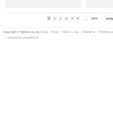
1
2
3
4
5
6
...
1059
nastę
Copyright © Wyborcza sp. z o.o.
O nas
Staże u nas
Reklama
Polityka 
Ustawienia prywatności