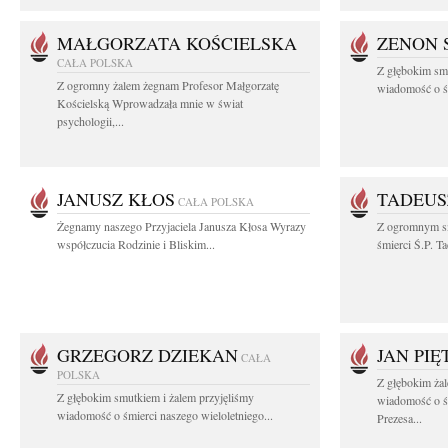
MAŁGORZATA KOŚCIELSKA
ZENON 
CAŁA POLSKA
Z głębokim smu
Z ogromny żalem żegnam Profesor Małgorzatę
wiadomość o śm
Kościelską Wprowadzała mnie w świat
psychologii,...
JANUSZ KŁOS
TADEUS
CAŁA POLSKA
Żegnamy naszego Przyjaciela Janusza Kłosa Wyrazy
Z ogromnym s
współczucia Rodzinie i Bliskim...
śmierci Ś.P. T
GRZEGORZ DZIEKAN
JAN PI
CAŁA
POLSKA
Z głębokim żal
Z głębokim smutkiem i żalem przyjęliśmy
wiadomość o ś
wiadomość o śmierci naszego wieloletniego...
Prezesa...