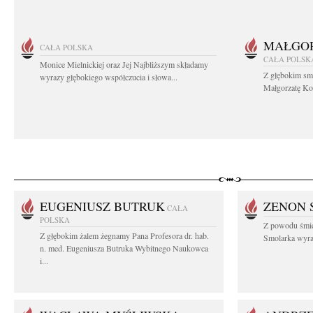
MAŁGOR
CAŁA POLSKA
CAŁA POLSK
Monice Mielnickiej oraz Jej Najbliższym składamy
Z głębokim sm
wyrazy głębokiego współczucia i słowa...
Małgorzatę Koś
EUGENIUSZ BUTRUK
ZENON 
CAŁA
POLSKA
Z powodu śmie
Z głębokim żalem żegnamy Pana Profesora dr. hab.
Smolarka wyraz
n. med. Eugeniusza Butruka Wybitnego Naukowca
i...