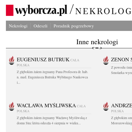
Nekrologi
Odeszli
Poradnik pogrzebowy
Inne nekrologi
EUGENIUSZ BUTRUK
ZENON 
CAŁA
POLSKA
Z powodu śmie
Z głębokim żalem żegnamy Pana Profesora dr. hab.
Smolarka wyraz
n. med. Eugeniusza Butruka Wybitnego Naukowca
i...
WACŁAWA MYŚLIWSKA
ANDRZE
CAŁA
POLSKA
POLSKA
Z głębokim żalem żegnamy Wacławę Myśliwską z
Z głębokim sm
domu Stec która odeszła 4 sierpnia w wieku...
Morozowskiego 