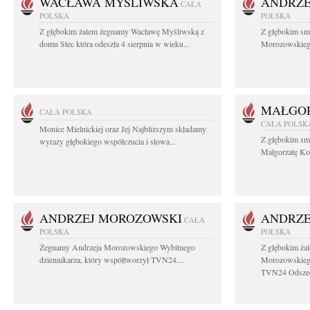
WACŁAWA MYŚLIWSKA
ANDRZE
CAŁA
POLSKA
POLSKA
Z głębokim żalem żegnamy Wacławę Myśliwską z
Z głębokim sm
domu Stec która odeszła 4 sierpnia w wieku...
Morozowskiego 
MAŁGOR
CAŁA POLSKA
CAŁA POLSK
Monice Mielnickiej oraz Jej Najbliższym składamy
Z głębokim sm
wyrazy głębokiego współczucia i słowa...
Małgorzatę Koś
ANDRZEJ MOROZOWSKI
ANDRZE
CAŁA
POLSKA
POLSKA
Żegnamy Andrzeja Morozowskiego Wybitnego
Z głębokim ża
dziennikarza, który współtworzył TVN24....
Morozowskiego
TVN24 Odszed