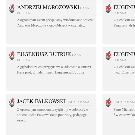
ANDRZEJ MOROZOWSKI
EUGENI
CAŁA
POLSKA
POLSKA
Z ogromnym żalem przyjęliśmy wiadomość o śmierci
Z głębokim ża
Andrzeja Morozowskiego Odszedł wspaniały...
Pana prof. dr 
EUGENIUSZ BUTRUK
EUGENI
CAŁA
POLSKA
POLSKA
Z głębokim żalem przyjęliśmy wiadomość o śmierci
Z głębokim żal
Pana prof. dr hab. n. med. Eugeniusza Butruka...
med. Eugeniusz
JACEK FALKOWSKI
CAŁA POLSKA
CAŁA POLSK
Z ogromnym smutkiem przyjęliśmy wiadomość o
Panu Michało
śmierci Jacka Falkowskiego polonisty, pedagoga
Świętokrzyskie
oraz...