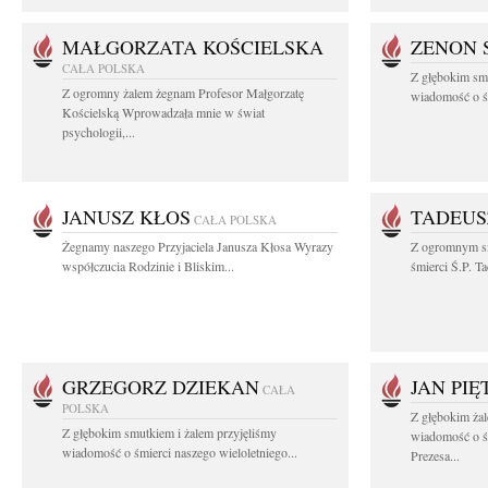
MAŁGORZATA KOŚCIELSKA
ZENON 
CAŁA POLSKA
Z głębokim smu
Z ogromny żalem żegnam Profesor Małgorzatę
wiadomość o śm
Kościelską Wprowadzała mnie w świat
psychologii,...
JANUSZ KŁOS
TADEUS
CAŁA POLSKA
Żegnamy naszego Przyjaciela Janusza Kłosa Wyrazy
Z ogromnym s
współczucia Rodzinie i Bliskim...
śmierci Ś.P. T
GRZEGORZ DZIEKAN
JAN PI
CAŁA
POLSKA
Z głębokim żal
Z głębokim smutkiem i żalem przyjęliśmy
wiadomość o ś
wiadomość o śmierci naszego wieloletniego...
Prezesa...