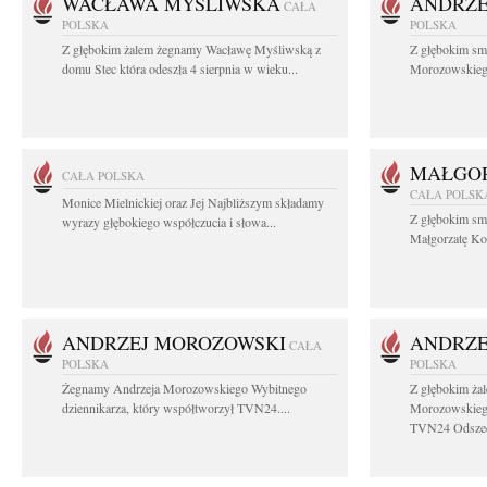
WACŁAWA MYŚLIWSKA
ANDRZE
CAŁA
POLSKA
POLSKA
Z głębokim żalem żegnamy Wacławę Myśliwską z
Z głębokim sm
domu Stec która odeszła 4 sierpnia w wieku...
Morozowskiego 
MAŁGOR
CAŁA POLSKA
CAŁA POLSK
Monice Mielnickiej oraz Jej Najbliższym składamy
Z głębokim sm
wyrazy głębokiego współczucia i słowa...
Małgorzatę Koś
ANDRZEJ MOROZOWSKI
ANDRZE
CAŁA
POLSKA
POLSKA
Żegnamy Andrzeja Morozowskiego Wybitnego
Z głębokim ża
dziennikarza, który współtworzył TVN24....
Morozowskiego
TVN24 Odszed