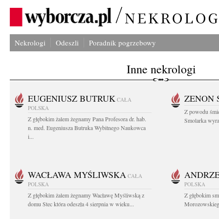
Nekrologi
Odeszli
Poradnik pogrzebowy
Inne nekrologi
EUGENIUSZ BUTRUK
ZENON 
CAŁA
POLSKA
Z powodu śmie
Z głębokim żalem żegnamy Pana Profesora dr. hab.
Smolarka wyraz
n. med. Eugeniusza Butruka Wybitnego Naukowca
i...
WACŁAWA MYŚLIWSKA
ANDRZE
CAŁA
POLSKA
POLSKA
Z głębokim żalem żegnamy Wacławę Myśliwską z
Z głębokim sm
domu Stec która odeszła 4 sierpnia w wieku...
Morozowskiego 