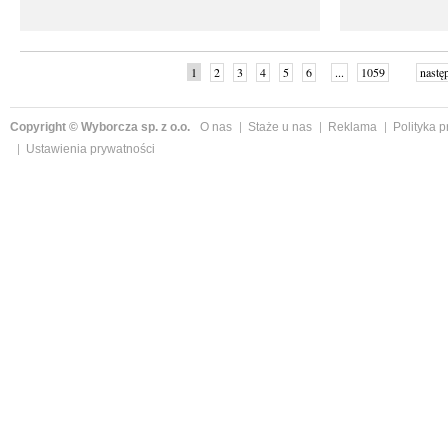
1
2
3
4
5
6
...
1059
nastę
Copyright © Wyborcza sp. z o.o.
O nas
Staże u nas
Reklama
Polityka 
Ustawienia prywatności