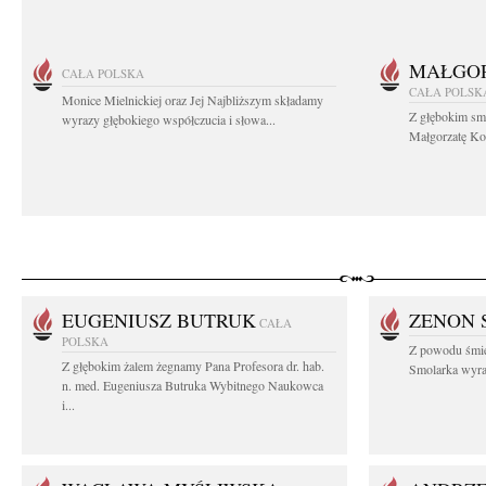
MAŁGOR
CAŁA POLSKA
CAŁA POLSK
Monice Mielnickiej oraz Jej Najbliższym składamy
Z głębokim sm
wyrazy głębokiego współczucia i słowa...
Małgorzatę Koś
EUGENIUSZ BUTRUK
ZENON 
CAŁA
POLSKA
Z powodu śmie
Z głębokim żalem żegnamy Pana Profesora dr. hab.
Smolarka wyraz
n. med. Eugeniusza Butruka Wybitnego Naukowca
i...