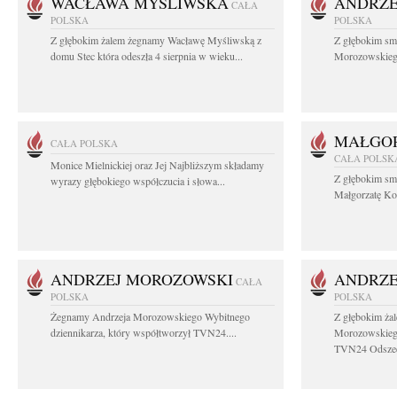
WACŁAWA MYŚLIWSKA
ANDRZE
CAŁA
POLSKA
POLSKA
Z głębokim żalem żegnamy Wacławę Myśliwską z
Z głębokim sm
domu Stec która odeszła 4 sierpnia w wieku...
Morozowskiego 
MAŁGOR
CAŁA POLSKA
CAŁA POLSK
Monice Mielnickiej oraz Jej Najbliższym składamy
Z głębokim sm
wyrazy głębokiego współczucia i słowa...
Małgorzatę Koś
ANDRZEJ MOROZOWSKI
ANDRZE
CAŁA
POLSKA
POLSKA
Żegnamy Andrzeja Morozowskiego Wybitnego
Z głębokim ża
dziennikarza, który współtworzył TVN24....
Morozowskiego
TVN24 Odszed