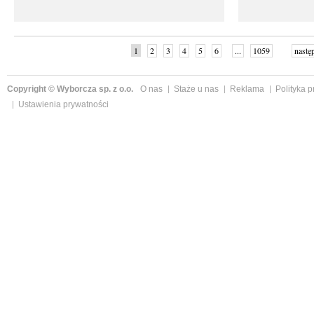
1
2
3
4
5
6
...
1059
nastę
Copyright © Wyborcza sp. z o.o.
O nas
Staże u nas
Reklama
Polityka 
Ustawienia prywatności