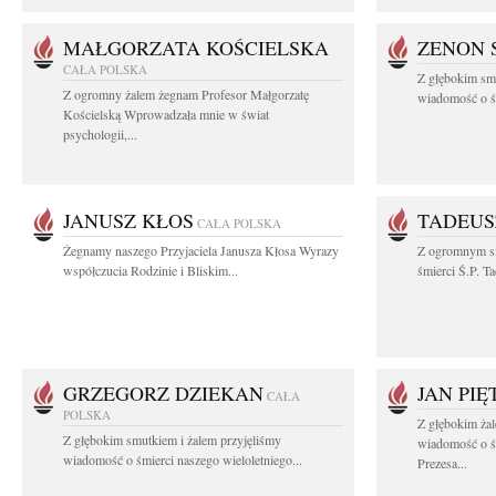
MAŁGORZATA KOŚCIELSKA
ZENON 
CAŁA POLSKA
Z głębokim smu
Z ogromny żalem żegnam Profesor Małgorzatę
wiadomość o śm
Kościelską Wprowadzała mnie w świat
psychologii,...
JANUSZ KŁOS
TADEUS
CAŁA POLSKA
Żegnamy naszego Przyjaciela Janusza Kłosa Wyrazy
Z ogromnym s
współczucia Rodzinie i Bliskim...
śmierci Ś.P. T
GRZEGORZ DZIEKAN
JAN PI
CAŁA
POLSKA
Z głębokim żal
Z głębokim smutkiem i żalem przyjęliśmy
wiadomość o ś
wiadomość o śmierci naszego wieloletniego...
Prezesa...