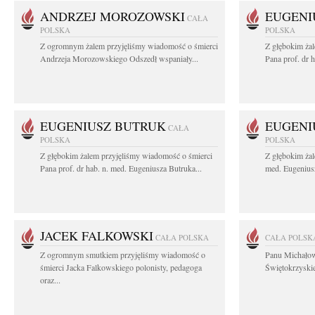
ANDRZEJ MOROZOWSKI
EUGENI
CAŁA
POLSKA
POLSKA
Z ogromnym żalem przyjęliśmy wiadomość o śmierci
Z głębokim ża
Andrzeja Morozowskiego Odszedł wspaniały...
Pana prof. dr 
EUGENIUSZ BUTRUK
EUGENI
CAŁA
POLSKA
POLSKA
Z głębokim żalem przyjęliśmy wiadomość o śmierci
Z głębokim żal
Pana prof. dr hab. n. med. Eugeniusza Butruka...
med. Eugeniusz
JACEK FALKOWSKI
CAŁA POLSKA
CAŁA POLSK
Z ogromnym smutkiem przyjęliśmy wiadomość o
Panu Michało
śmierci Jacka Falkowskiego polonisty, pedagoga
Świętokrzyskie
oraz...