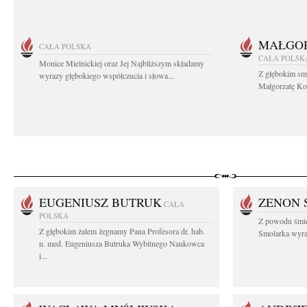
MAŁGOR
CAŁA POLSKA
CAŁA POLSK
Monice Mielnickiej oraz Jej Najbliższym składamy
Z głębokim sm
wyrazy głębokiego współczucia i słowa...
Małgorzatę Koś
EUGENIUSZ BUTRUK
ZENON 
CAŁA
POLSKA
Z powodu śmie
Z głębokim żalem żegnamy Pana Profesora dr. hab.
Smolarka wyraz
n. med. Eugeniusza Butruka Wybitnego Naukowca
i...