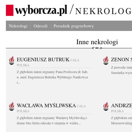
Nekrologi
Odeszli
Poradnik pogrzebowy
Inne nekrologi
EUGENIUSZ BUTRUK
ZENON 
CAŁA
POLSKA
Z powodu śmie
Z głębokim żalem żegnamy Pana Profesora dr. hab.
Smolarka wyraz
n. med. Eugeniusza Butruka Wybitnego Naukowca
i...
WACŁAWA MYŚLIWSKA
ANDRZE
CAŁA
POLSKA
POLSKA
Z głębokim żalem żegnamy Wacławę Myśliwską z
Z głębokim sm
domu Stec która odeszła 4 sierpnia w wieku...
Morozowskiego 