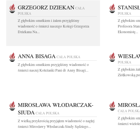
GRZEGORZ DZIEKAN
STANIS
CAŁA
POLSKA
POLSKA
Z głębokim smutkiem i żalem przyjęliśmy
Z głębokim sm
wiadomość o śmierci naszego Kolegi Grzegorza
Profesora Sta
Dziekana Na...
Ekonomistę...
ANNA BISAGA
WIESŁA
CAŁA POLSKA
POLSKA
Z głębokim smutkiem przyjęliśmy wiadomość o
Z głębokim ża
śmierci naszej Koleżanki Pani dr Anny Bisagi...
Ziółkowską posł
MIROSŁAWA WŁODARCZAK-
MIROS
SIUDA
CAŁA POLSK
CAŁA POLSKA
Z głębokim sm
Z wielką przykrością przyjąłem wiadomość o nagłej
śmierci wielol
śmierci Mirosławy Włodarczak-Siudy Sędziego...