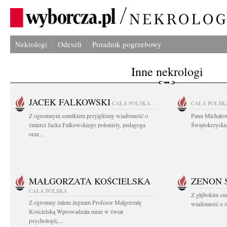
Nekrologi
Odeszli
Poradnik pogrzebowy
Inne nekrologi
JACEK FALKOWSKI
CAŁA POLSKA
CAŁA POLSK
Z ogromnym smutkiem przyjęliśmy wiadomość o
Panu Michało
śmierci Jacka Falkowskiego polonisty, pedagoga
Świętokrzyskie
oraz...
MAŁGORZATA KOŚCIELSKA
ZENON 
CAŁA POLSKA
Z głębokim smu
Z ogromny żalem żegnam Profesor Małgorzatę
wiadomość o śm
Kościelską Wprowadzała mnie w świat
psychologii,...