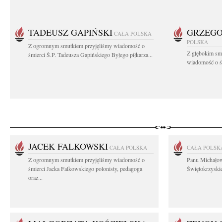
TADEUSZ GAPIŃSKI
GRZEGO
CAŁA POLSKA
POLSKA
Z ogromnym smutkiem przyjęliśmy wiadomość o
Z głębokim smu
śmierci Ś.P. Tadeusza Gapińskiego Byłego piłkarza...
wiadomość o śm
JACEK FALKOWSKI
CAŁA POLSKA
CAŁA POLSK
Z ogromnym smutkiem przyjęliśmy wiadomość o
Panu Michało
śmierci Jacka Falkowskiego polonisty, pedagoga
Świętokrzyskie
oraz...