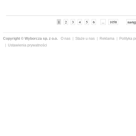
1
2
3
4
5
6
...
1058
nastę
Copyright © Wyborcza sp. z o.o.
O nas
Staże u nas
Reklama
Polityka 
Ustawienia prywatności