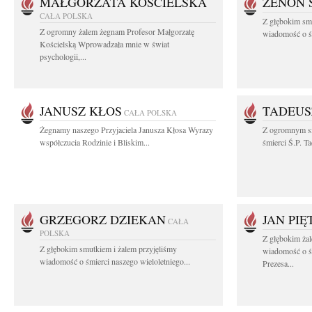
MAŁGORZATA KOŚCIELSKA
ZENON 
CAŁA POLSKA
Z głębokim smu
Z ogromny żalem żegnam Profesor Małgorzatę
wiadomość o śm
Kościelską Wprowadzała mnie w świat
psychologii,...
JANUSZ KŁOS
TADEUS
CAŁA POLSKA
Żegnamy naszego Przyjaciela Janusza Kłosa Wyrazy
Z ogromnym s
współczucia Rodzinie i Bliskim...
śmierci Ś.P. T
GRZEGORZ DZIEKAN
JAN PI
CAŁA
POLSKA
Z głębokim żal
Z głębokim smutkiem i żalem przyjęliśmy
wiadomość o ś
wiadomość o śmierci naszego wieloletniego...
Prezesa...