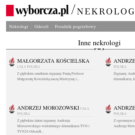
Nekrologi
Odeszli
Poradnik pogrzebowy
Inne nekrologi
MAŁGORZATA KOŚCIELSKA
ANDRZE
CAŁA POLSKA
POLSKA
Z głębokim smutkiem żegnamy Panią Profesor
Żegnamy Andr
Małgorzatę Kościelską naszą Mistrzynię i...
dziennikarza, 
ANDRZEJ MOROZOWSKI
ANDRZE
CAŁA
POLSKA
POLSKA
Z głębokim żalem żegnamy Andrzeja
Z ogromnym ża
Morozowskiego wieloletniego dziennikarza TVN i
Andrzeja Moro
TVN24 Odszedł...