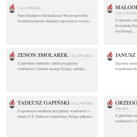
MAŁGOR
CAŁA POLSKA
CAŁA POLSK
Panu Michałowi Skotnickiemu Wicewojewodzie
Z ogromny żal
Świętokrzyskiemu składamy najszczersze wyrazy...
Kościelską Wp
psychologii,...
ZENON SMOLAREK
JANUSZ
CAŁA POLSKA
Z głębokim smutkiem i żalem przyjęliśmy
Żegnamy nasze
wiadomość o śmierci naszego Kolegi, członka...
współczucia Ro
TADEUSZ GAPIŃSKI
GRZEGO
CAŁA POLSKA
POLSKA
Z ogromnym smutkiem przyjęliśmy wiadomość o
Z głębokim smu
śmierci Ś.P. Tadeusza Gapińskiego Byłego piłkarza...
wiadomość o śm