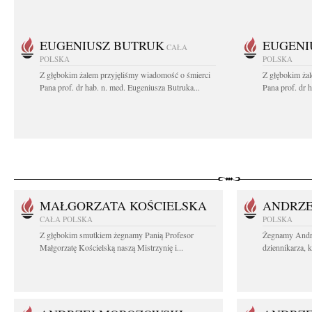
EUGENIUSZ BUTRUK
EUGENI
CAŁA
POLSKA
POLSKA
Z głębokim żalem przyjęliśmy wiadomość o śmierci
Z głębokim ża
Pana prof. dr hab. n. med. Eugeniusza Butruka...
Pana prof. dr 
MAŁGORZATA KOŚCIELSKA
ANDRZE
CAŁA POLSKA
POLSKA
Z głębokim smutkiem żegnamy Panią Profesor
Żegnamy Andr
Małgorzatę Kościelską naszą Mistrzynię i...
dziennikarza, 