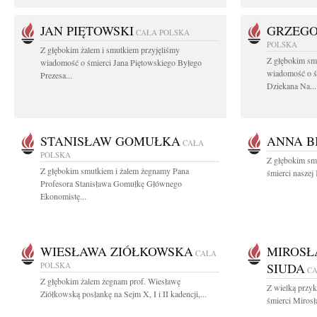
JAN PIĘTOWSKI
GRZEGO
CAŁA POLSKA
POLSKA
Z głębokim żalem i smutkiem przyjęliśmy
Z głębokim smu
wiadomość o śmierci Jana Piętowskiego Byłego
wiadomość o ś
Prezesa...
Dziekana Na...
STANISŁAW GOMUŁKA
ANNA B
CAŁA
POLSKA
Z głębokim sm
Z głębokim smutkiem i żalem żegnamy Pana
śmierci naszej
Profesora Stanisława Gomułkę Głównego
Ekonomistę...
WIESŁAWA ZIÓŁKOWSKA
MIROSŁ
CAŁA
POLSKA
SIUDA
CA
Z głębokim żalem żegnam prof. Wiesławę
Z wielką przyk
Ziółkowską posłankę na Sejm X, I i II kadencji,...
śmierci Miros