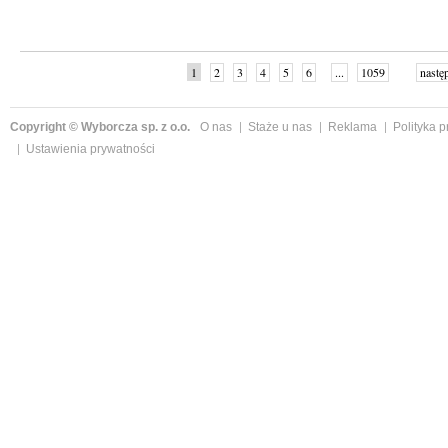
1
2
3
4
5
6
...
1059
nastę
Copyright © Wyborcza sp. z o.o.
O nas
Staże u nas
Reklama
Polityka 
Ustawienia prywatności