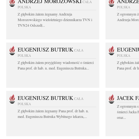
ANDRZEJ MOROZOWSKI
ANDRZE
CAŁA
POLSKA
POLSKA
Z głębokim żalem żegnamy Andrzeja
Z ogromnym ża
Morozowskiego wieloletniego dziennikarza TVN i
Andrzeja Moro
TVN24 Odszedł...
EUGENIUSZ BUTRUK
EUGENI
CAŁA
POLSKA
POLSKA
Z głębokim żalem przyjęliśmy wiadomość o śmierci
Z głębokim ża
Pana prof. dr hab. n. med. Eugeniusza Butruka...
Pana prof. dr 
EUGENIUSZ BUTRUK
JACEK 
CAŁA
POLSKA
Z ogromnym s
Z głębokim żalem żegnamy Pana prof. dr hab. n.
śmierci Jacka 
med. Eugeniusza Butruka Wybitnego lekarza,...
oraz...