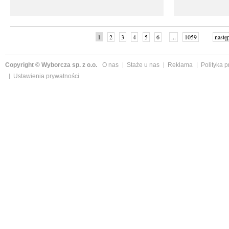
1
2
3
4
5
6
...
1059
nastę
Copyright © Wyborcza sp. z o.o.
O nas
Staże u nas
Reklama
Polityka 
Ustawienia prywatności