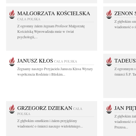
MAŁGORZATA KOŚCIELSKA
ZENON 
CAŁA POLSKA
Z głębokim smu
Z ogromny żalem żegnam Profesor Małgorzatę
wiadomość o śm
Kościelską Wprowadzała mnie w świat
psychologii,...
JANUSZ KŁOS
TADEUS
CAŁA POLSKA
Żegnamy naszego Przyjaciela Janusza Kłosa Wyrazy
Z ogromnym s
współczucia Rodzinie i Bliskim...
śmierci Ś.P. T
GRZEGORZ DZIEKAN
JAN PI
CAŁA
POLSKA
Z głębokim żal
Z głębokim smutkiem i żalem przyjęliśmy
wiadomość o ś
wiadomość o śmierci naszego wieloletniego...
Prezesa...