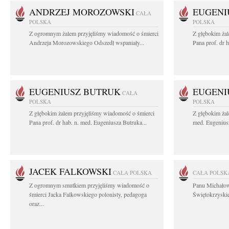
ANDRZEJ MOROZOWSKI
EUGENI
CAŁA
POLSKA
POLSKA
Z ogromnym żalem przyjęliśmy wiadomość o śmierci
Z głębokim ża
Andrzeja Morozowskiego Odszedł wspaniały...
Pana prof. dr 
EUGENIUSZ BUTRUK
EUGENI
CAŁA
POLSKA
POLSKA
Z głębokim żalem przyjęliśmy wiadomość o śmierci
Z głębokim żal
Pana prof. dr hab. n. med. Eugeniusza Butruka...
med. Eugeniusz
JACEK FALKOWSKI
CAŁA POLSKA
CAŁA POLSK
Z ogromnym smutkiem przyjęliśmy wiadomość o
Panu Michało
śmierci Jacka Falkowskiego polonisty, pedagoga
Świętokrzyskie
oraz...