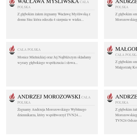
WACŁAWA MYŚLIWSKA
ANDRZE
CAŁA
POLSKA
POLSKA
Z głębokim żalem żegnamy Wacławę Myśliwską z
Z głębokim sm
domu Stec która odeszła 4 sierpnia w wieku...
Morozowskiego 
MAŁGOR
CAŁA POLSKA
CAŁA POLSK
Monice Mielnickiej oraz Jej Najbliższym składamy
Z głębokim sm
wyrazy głębokiego współczucia i słowa...
Małgorzatę Koś
ANDRZEJ MOROZOWSKI
ANDRZE
CAŁA
POLSKA
POLSKA
Żegnamy Andrzeja Morozowskiego Wybitnego
Z głębokim ża
dziennikarza, który współtworzył TVN24....
Morozowskiego
TVN24 Odszed