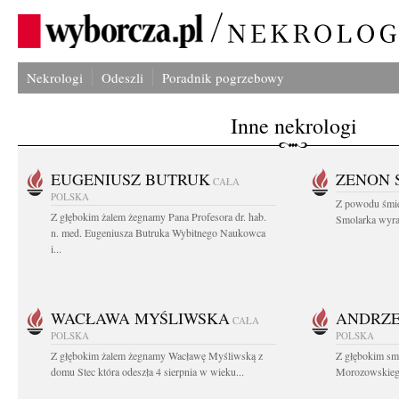
Nekrologi
Odeszli
Poradnik pogrzebowy
Inne nekrologi
EUGENIUSZ BUTRUK
ZENON 
CAŁA
POLSKA
Z powodu śmie
Z głębokim żalem żegnamy Pana Profesora dr. hab.
Smolarka wyraz
n. med. Eugeniusza Butruka Wybitnego Naukowca
i...
WACŁAWA MYŚLIWSKA
ANDRZE
CAŁA
POLSKA
POLSKA
Z głębokim żalem żegnamy Wacławę Myśliwską z
Z głębokim sm
domu Stec która odeszła 4 sierpnia w wieku...
Morozowskiego 