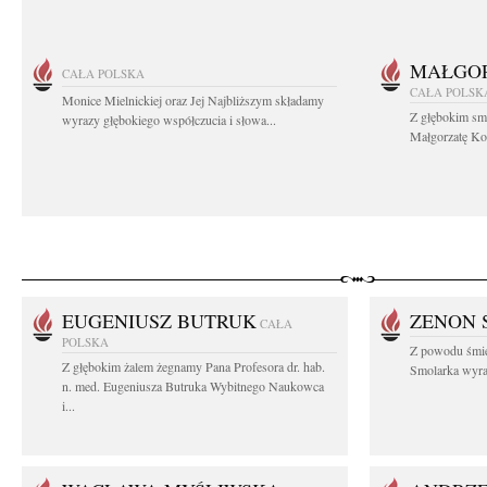
MAŁGOR
CAŁA POLSKA
CAŁA POLSK
Monice Mielnickiej oraz Jej Najbliższym składamy
Z głębokim sm
wyrazy głębokiego współczucia i słowa...
Małgorzatę Koś
EUGENIUSZ BUTRUK
ZENON 
CAŁA
POLSKA
Z powodu śmie
Z głębokim żalem żegnamy Pana Profesora dr. hab.
Smolarka wyraz
n. med. Eugeniusza Butruka Wybitnego Naukowca
i...