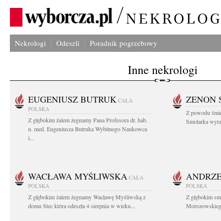
Nekrologi
Odeszli
Poradnik pogrzebowy
Inne nekrologi
EUGENIUSZ BUTRUK
ZENON 
CAŁA
POLSKA
Z powodu śmie
Z głębokim żalem żegnamy Pana Profesora dr. hab.
Smolarka wyraz
n. med. Eugeniusza Butruka Wybitnego Naukowca
i...
WACŁAWA MYŚLIWSKA
ANDRZE
CAŁA
POLSKA
POLSKA
Z głębokim żalem żegnamy Wacławę Myśliwską z
Z głębokim sm
domu Stec która odeszła 4 sierpnia w wieku...
Morozowskiego 