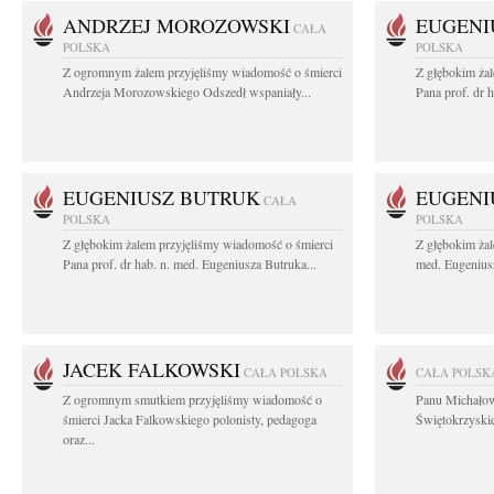
ANDRZEJ MOROZOWSKI
EUGENI
CAŁA
POLSKA
POLSKA
Z ogromnym żalem przyjęliśmy wiadomość o śmierci
Z głębokim ża
Andrzeja Morozowskiego Odszedł wspaniały...
Pana prof. dr 
EUGENIUSZ BUTRUK
EUGENI
CAŁA
POLSKA
POLSKA
Z głębokim żalem przyjęliśmy wiadomość o śmierci
Z głębokim żal
Pana prof. dr hab. n. med. Eugeniusza Butruka...
med. Eugeniusz
JACEK FALKOWSKI
CAŁA POLSKA
CAŁA POLSK
Z ogromnym smutkiem przyjęliśmy wiadomość o
Panu Michało
śmierci Jacka Falkowskiego polonisty, pedagoga
Świętokrzyskie
oraz...