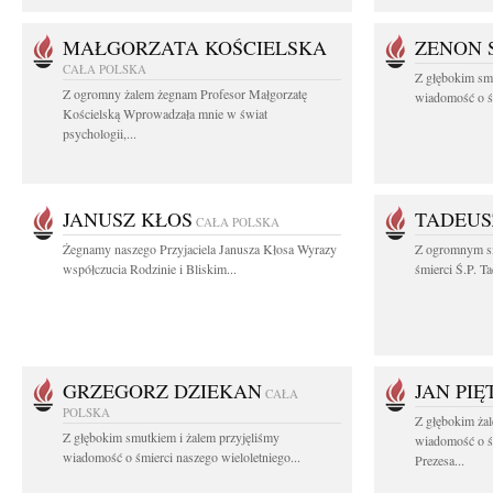
MAŁGORZATA KOŚCIELSKA
ZENON 
CAŁA POLSKA
Z głębokim smu
Z ogromny żalem żegnam Profesor Małgorzatę
wiadomość o śm
Kościelską Wprowadzała mnie w świat
psychologii,...
JANUSZ KŁOS
TADEUS
CAŁA POLSKA
Żegnamy naszego Przyjaciela Janusza Kłosa Wyrazy
Z ogromnym s
współczucia Rodzinie i Bliskim...
śmierci Ś.P. T
GRZEGORZ DZIEKAN
JAN PI
CAŁA
POLSKA
Z głębokim żal
Z głębokim smutkiem i żalem przyjęliśmy
wiadomość o ś
wiadomość o śmierci naszego wieloletniego...
Prezesa...