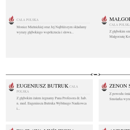
MAŁGOR
CAŁA POLSKA
CAŁA POLSK
Monice Mielnickiej oraz Jej Najbliższym składamy
Z głębokim sm
wyrazy głębokiego współczucia i słowa...
Małgorzatę Koś
EUGENIUSZ BUTRUK
ZENON 
CAŁA
POLSKA
Z powodu śmie
Z głębokim żalem żegnamy Pana Profesora dr. hab.
Smolarka wyraz
n. med. Eugeniusza Butruka Wybitnego Naukowca
i...