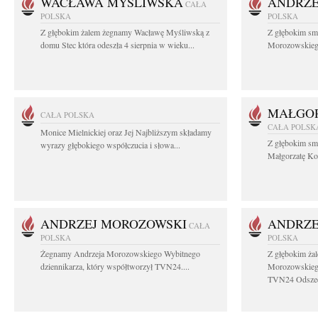
WACŁAWA MYŚLIWSKA
ANDRZE
CAŁA
POLSKA
POLSKA
Z głębokim żalem żegnamy Wacławę Myśliwską z
Z głębokim sm
domu Stec która odeszła 4 sierpnia w wieku...
Morozowskiego 
MAŁGOR
CAŁA POLSKA
CAŁA POLSK
Monice Mielnickiej oraz Jej Najbliższym składamy
Z głębokim sm
wyrazy głębokiego współczucia i słowa...
Małgorzatę Koś
ANDRZEJ MOROZOWSKI
ANDRZE
CAŁA
POLSKA
POLSKA
Żegnamy Andrzeja Morozowskiego Wybitnego
Z głębokim ża
dziennikarza, który współtworzył TVN24....
Morozowskiego
TVN24 Odszed