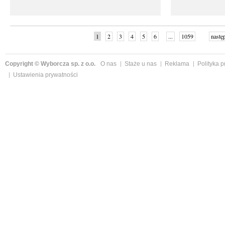
1
2
3
4
5
6
...
1059
nastę
Copyright © Wyborcza sp. z o.o.
O nas
Staże u nas
Reklama
Polityka 
Ustawienia prywatności