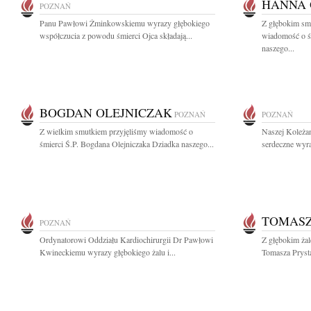
HANNA 
POZNAŃ
Panu Pawłowi Żminkowskiemu wyrazy głębokiego
Z głębokim smu
współczucia z powodu śmierci Ojca składają...
wiadomość o ś
naszego...
BOGDAN OLEJNICZAK
POZNAŃ
POZNAŃ
Z wielkim smutkiem przyjęliśmy wiadomość o
Naszej Koleża
śmierci Ś.P. Bogdana Olejniczaka Dziadka naszego...
serdeczne wyra
TOMASZ
POZNAŃ
Ordynatorowi Oddziału Kardiochirurgii Dr Pawłowi
Z głębokim ża
Kwineckiemu wyrazy głębokiego żalu i...
Tomasza Prysta