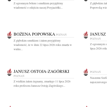
Z ogromnym bólem i smutkiem przyjęliśmy
Z głębokim ża
wiadomość o odejściu naszej Przyjaciółki...
Popowską wielo
BOŻENA POPOWSKA
JANUSZ
POZNAŃ
POZNAŃ
Z głębokim smutkiem i żalem przyjęliśmy
Z ogromnym sm
wiadomość, że w dniu 22 lipca 2026 roku zmarła w
lipca 2026 roku
wieku...
JANUSZ OSTOJA-ZAGÓRSKI
POZNAŃ
POZNAŃ
Naszemu Szef
Z wielkim żalem żegnamy, zmarłego 11 lipca 2026
najszczerszego
roku profesora Janusza Ostoję-Zagórskiego...