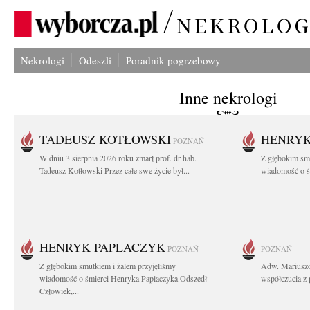
Nekrologi
Odeszli
Poradnik pogrzebowy
Inne nekrologi
TADEUSZ KOTŁOWSKI
HENRYK
POZNAŃ
W dniu 3 sierpnia 2026 roku zmarł prof. dr hab.
Z głębokim sm
Tadeusz Kotłowski Przez całe swe życie był...
wiadomość o ś
HENRYK PAPLACZYK
POZNAŃ
POZNAŃ
Z głębokim smutkiem i żalem przyjęliśmy
Adw. Mariuszo
wiadomość o śmierci Henryka Paplaczyka Odszedł
współczucia z 
Człowiek,...