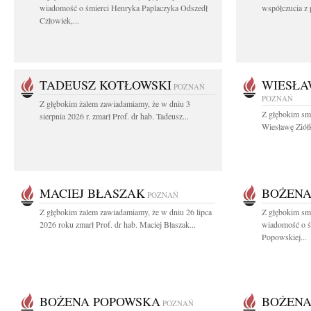
wiadomość o śmierci Henryka Paplaczyka Odszedł
współczucia z 
Człowiek,...
TADEUSZ KOTŁOWSKI
WIESŁA
POZNAŃ
POZNAŃ
Z głębokim żalem zawiadamiamy, że w dniu 3
Z głębokim sm
sierpnia 2026 r. zmarł Prof. dr hab. Tadeusz...
Wiesławę Ziółk
MACIEJ BŁASZAK
BOŻENA
POZNAŃ
Z głębokim żalem zawiadamiamy, że w dniu 26 lipca
Z głębokim smu
2026 roku zmarł Prof. dr hab. Maciej Błaszak...
wiadomość o śm
Popowskiej...
BOŻENA POPOWSKA
BOŻENA
POZNAŃ