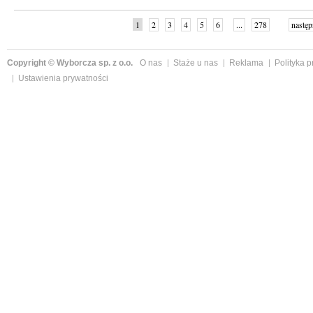
1
2
3
4
5
6
...
278
następ
Copyright © Wyborcza sp. z o.o.
O nas
Staże u nas
Reklama
Polityka 
Ustawienia prywatności