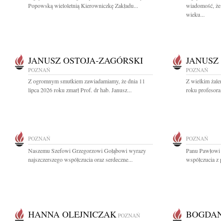
Popowską wieloletnią Kierowniczkę Zakładu...
wiadomość, że
wieku...
JANUSZ OSTOJA-ZAGÓRSKI
JANUSZ
POZNAŃ
POZNAŃ
Z ogromnym smutkiem zawiadamiamy, że dnia 11
Z wielkim żale
lipca 2026 roku zmarł Prof. dr hab. Janusz...
roku profesora
POZNAŃ
POZNAŃ
Naszemu Szefowi Grzegorzowi Gołąbowi wyrazy
Panu Pawłowi
najszczerszego współczucia oraz serdeczne...
współczucia z 
HANNA OLEJNICZAK
BOGDAN
POZNAŃ