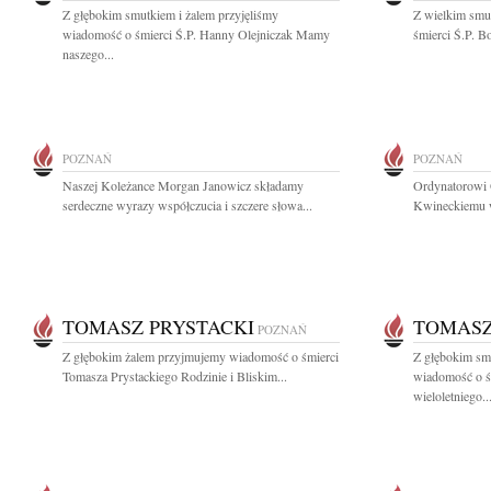
Z głębokim smutkiem i żalem przyjęliśmy
Z wielkim smu
wiadomość o śmierci Ś.P. Hanny Olejniczak Mamy
śmierci Ś.P. B
naszego...
POZNAŃ
POZNAŃ
Naszej Koleżance Morgan Janowicz składamy
Ordynatorowi 
serdeczne wyrazy współczucia i szczere słowa...
Kwineckiemu wy
TOMASZ PRYSTACKI
TOMASZ
POZNAŃ
Z głębokim żalem przyjmujemy wiadomość o śmierci
Z głębokim smu
Tomasza Prystackiego Rodzinie i Bliskim...
wiadomość o ś
wieloletniego..