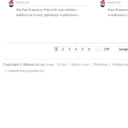
POZNAŃ
POZNAŃ
Dla Pani Katarzyny Pokrywki oraz rodzinie i
Panu Romanow
najbliższym wyrazy głębokiego współczucia i...
współczucia z 
1
2
3
4
5
6
...
278
następ
Copyright © Wyborcza sp. z o.o.
O nas
Staże u nas
Reklama
Polityka 
Ustawienia prywatności