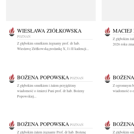
WIESŁAWA ZIÓŁKOWSKA
MACIEJ
POZNAŃ
Z głębokim żal
Z głębokim smutkiem żegnamy prof. dr hab.
2026 roku zmar
Wiesławę Ziółkowską posłankę X, I i II kadencji...
BOŻENA POPOWSKA
BOŻENA
POZNAŃ
Z głębokim smutkiem i żalem przyjęliśmy
Z ogromnym bó
wiadomość o śmierci Pani prof. dr hab. Bożeny
wiadomość o od
Popowskiej...
BOŻENA POPOWSKA
BOŻENA
POZNAŃ
Z głębokim żalem żegnamy Prof. dr hab. Bożenę
Z głębokim smu