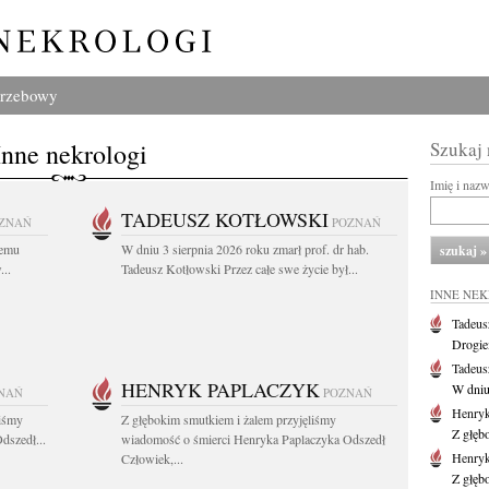
grzebowy
Inne nekrologi
Szukaj
Imię i naz
TADEUSZ KOTŁOWSKI
ZNAŃ
POZNAŃ
iemu
W dniu 3 sierpnia 2026 roku zmarł prof. dr hab.
..
Tadeusz Kotłowski Przez całe swe życie był...
INNE NE
Tadeus
Drogie
Tadeus
HENRYK PAPLACZYK
W dniu 
NAŃ
POZNAŃ
Henryk
liśmy
Z głębokim smutkiem i żalem przyjęliśmy
Z głęb
dszedł...
wiadomość o śmierci Henryka Paplaczyka Odszedł
Henryk
Człowiek,...
Z głęb