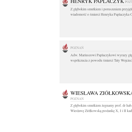
HENRYK PAPLACZYK
POZ
Z głębokim smutkiem i poruszeniem przyję
wiadomość o śmierci Henryka Paplaczyka O
POZNAŃ
Adw. Mariuszowi Paplaczykowi wyrazy gł
współczucia z powodu śmierci Taty Wojciech
WIESŁAWA ZIÓŁKOWSK
POZNAŃ
Z głębokim smutkiem żegnamy prof. dr hab
Wiesławę Ziółkowską posłankę X, I i II kade