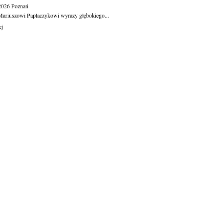
.2026
Poznań
ariuszowi Paplaczykowi wyrazy głębokiego...
ej