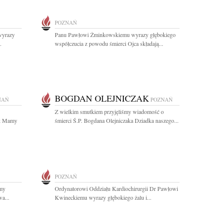
POZNAŃ
wyrazy
Panu Pawłowi Żminkowskiemu wyrazy głębokiego
.
współczucia z powodu śmierci Ojca składają...
BOGDAN OLEJNICZAK
NAŃ
POZNAŃ
Z wielkim smutkiem przyjęliśmy wiadomość o
ak Mamy
śmierci Ś.P. Bogdana Olejniczaka Dziadka naszego...
POZNAŃ
amy
Ordynatorowi Oddziału Kardiochirurgii Dr Pawłowi
a...
Kwineckiemu wyrazy głębokiego żalu i...