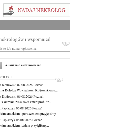
 nekrologów i wspomnień
wisko lub numer ogłoszenia:
+ szukanie zaawansowane
KROLOGI
z Kotłowski
07.08.2026
Poznań
mu Koledze Wojciechowi Kotłowskiemu...
z Kotłowski
06.08.2026
Poznań
3 sierpnia 2026 roku zmarł prof. dr...
 Paplaczyk
06.08.2026
Poznań
okim smutkiem i poruszeniem przyjęliśmy...
 Paplaczyk
06.08.2026
Poznań
okim smutkiem i żalem przyjęliśmy...