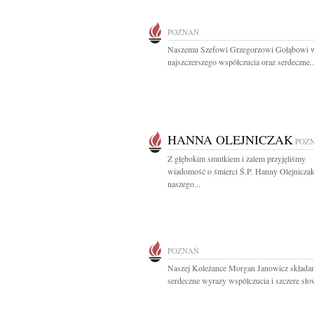
POZNAŃ
Naszemu Szefowi Grzegorzowi Gołąbowi 
najszczerszego współczucia oraz serdeczne..
HANNA OLEJNICZAK
POZ
Z głębokim smutkiem i żalem przyjęliśmy
wiadomość o śmierci Ś.P. Hanny Olejnicz
naszego...
POZNAŃ
Naszej Koleżance Morgan Janowicz skład
serdeczne wyrazy współczucia i szczere słow