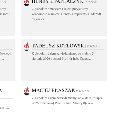
HENRYK PAPLACZYK
NAŃ
POZNAŃ
liśmy
Z głębokim smutkiem i żalem przyjęliśmy
dszedł...
wiadomość o śmierci Henryka Paplaczyka Odszedł
Człowiek,...
TADEUSZ KOTŁOWSKI
POZNAŃ
ębokiego
Z głębokim żalem zawiadamiamy, że w dniu 3
...
sierpnia 2026 r. zmarł Prof. dr hab. Tadeusz...
A
MACIEJ BŁASZAK
POZNAŃ
Z głębokim żalem zawiadamiamy, że w dniu 26 lipca
.
2026 roku zmarł Prof. dr hab. Maciej Błaszak...
ncji...