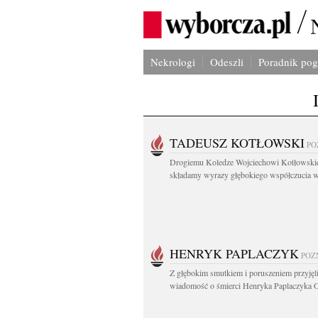
Nekrologi
Odeszli
Poradnik po
TADEUSZ KOTŁOWSKI
PO
Drogiemu Koledze Wojciechowi Kotłowsk
składamy wyrazy głębokiego współczucia w.
HENRYK PAPLACZYK
POZ
Z głębokim smutkiem i poruszeniem przyję
wiadomość o śmierci Henryka Paplaczyka O