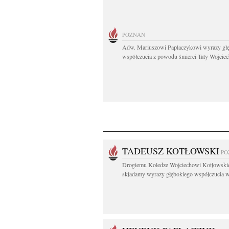
POZNAŃ
Adw. Mariuszowi Paplaczykowi wyrazy gł
współczucia z powodu śmierci Taty Wojciech
TADEUSZ KOTŁOWSKI
PO
Drogiemu Koledze Wojciechowi Kotłowsk
składamy wyrazy głębokiego współczucia w.