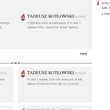
05.08
Adw. M
+ więc
TADEUSZ KOTŁOWSKI
POZNAŃ
ębokiego
Z głębokim żalem zawiadamiamy, że w dniu 3
...
sierpnia 2026 r. zmarł Prof. dr hab. Tadeusz...
więcej
TADEUSZ KOTŁOWSKI
ZNAŃ
POZNAŃ
iemu
W dniu 3 sierpnia 2026 roku zmarł prof. dr hab.
..
Tadeusz Kotłowski Przez całe swe życie był...