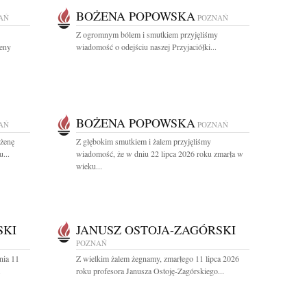
BOŻENA POPOWSKA
AŃ
POZNAŃ
Z ogromnym bólem i smutkiem przyjęliśmy
żeny
wiadomość o odejściu naszej Przyjaciółki...
BOŻENA POPOWSKA
AŃ
POZNAŃ
ożenę
Z głębokim smutkiem i żalem przyjęliśmy
...
wiadomość, że w dniu 22 lipca 2026 roku zmarła w
wieku...
SKI
JANUSZ OSTOJA-ZAGÓRSKI
POZNAŃ
nia 11
Z wielkim żalem żegnamy, zmarłego 11 lipca 2026
.
roku profesora Janusza Ostoję-Zagórskiego...