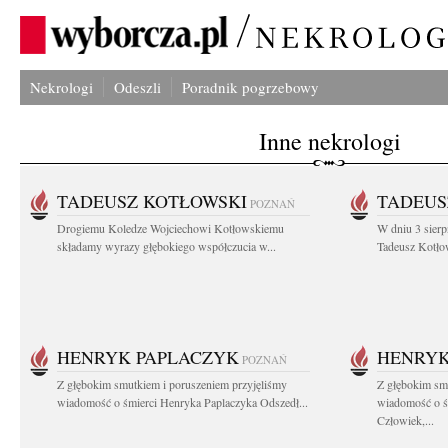
Nekrologi
Odeszli
Poradnik pogrzebowy
Inne nekrologi
TADEUSZ KOTŁOWSKI
TADEUS
POZNAŃ
Drogiemu Koledze Wojciechowi Kotłowskiemu
W dniu 3 sierp
składamy wyrazy głębokiego współczucia w...
Tadeusz Kotłow
HENRYK PAPLACZYK
HENRYK
POZNAŃ
Z głębokim smutkiem i poruszeniem przyjęliśmy
Z głębokim smu
wiadomość o śmierci Henryka Paplaczyka Odszedł...
wiadomość o ś
Człowiek,...