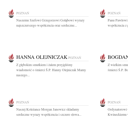
POZNAŃ
POZNAŃ
Naszemu Szefowi Grzegorzowi Gołąbowi wyrazy
Panu Pawłowi
najszczerszego współczucia oraz serdeczne...
współczucia z 
HANNA OLEJNICZAK
BOGDAN
POZNAŃ
Z głębokim smutkiem i żalem przyjęliśmy
Z wielkim smu
wiadomość o śmierci Ś.P. Hanny Olejniczak Mamy
śmierci Ś.P. B
naszego...
POZNAŃ
POZNAŃ
Naszej Koleżance Morgan Janowicz składamy
Ordynatorowi 
serdeczne wyrazy współczucia i szczere słowa...
Kwineckiemu wy