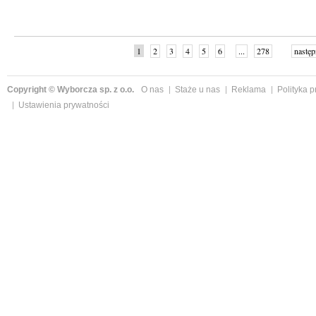
1
2
3
4
5
6
...
278
następ
Copyright © Wyborcza sp. z o.o.
O nas
Staże u nas
Reklama
Polityka 
Ustawienia prywatności