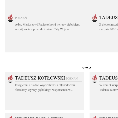
TADEUS
POZNAŃ
Adw. Mariuszowi Paplaczykowi wyrazy głębokiego
Z głębokim ża
współczucia z powodu śmierci Taty Wojciech...
sierpnia 2026 r
TADEUSZ KOTŁOWSKI
TADEUS
POZNAŃ
Drogiemu Koledze Wojciechowi Kotłowskiemu
W dniu 3 sierp
składamy wyrazy głębokiego współczucia w...
Tadeusz Kotłow