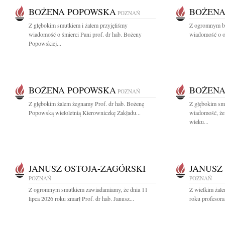
BOŻENA POPOWSKA
BOŻENA
POZNAŃ
Z głębokim smutkiem i żalem przyjęliśmy
Z ogromnym bó
wiadomość o śmierci Pani prof. dr hab. Bożeny
wiadomość o od
Popowskiej...
BOŻENA POPOWSKA
BOŻENA
POZNAŃ
Z głębokim żalem żegnamy Prof. dr hab. Bożenę
Z głębokim smu
Popowską wieloletnią Kierowniczkę Zakładu...
wiadomość, że
wieku...
JANUSZ OSTOJA-ZAGÓRSKI
JANUSZ
POZNAŃ
POZNAŃ
Z ogromnym smutkiem zawiadamiamy, że dnia 11
Z wielkim żale
lipca 2026 roku zmarł Prof. dr hab. Janusz...
roku profesora