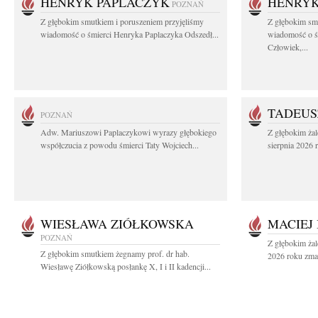
HENRYK PAPLACZYK
HENRYK
POZNAŃ
Z głębokim smutkiem i poruszeniem przyjęliśmy
Z głębokim smu
wiadomość o śmierci Henryka Paplaczyka Odszedł...
wiadomość o ś
Człowiek,...
TADEUS
POZNAŃ
Adw. Mariuszowi Paplaczykowi wyrazy głębokiego
Z głębokim ża
współczucia z powodu śmierci Taty Wojciech...
sierpnia 2026 r
WIESŁAWA ZIÓŁKOWSKA
MACIEJ
POZNAŃ
Z głębokim żal
Z głębokim smutkiem żegnamy prof. dr hab.
2026 roku zmar
Wiesławę Ziółkowską posłankę X, I i II kadencji...